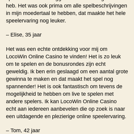
heb. Het was ook prima om alle spelbeschrijvingen
in mijn moedertaal te hebben, dat maakte het hele
speelervaring nog leuker.
– Elise, 35 jaar
Het was een echte ontdekking voor mij om
LocoWin Online Casino te vinden! Het is zo leuk
om te spelen en de bonusrondes zijn echt
geweldig. Ik ben erin geslaagd om een aantal grote
gewinna te maken en dat maakt het spel nog
spannender! Het is ook fantastisch om tevens de
mogelijkheid te hebben om live te spelen met
andere spelers. Ik kan LocoWin Online Casino
echt aan iedereen aanbevelen die op zoek is naar
een uitdagende en plezierige online speelervaring.
– Tom, 42 jaar