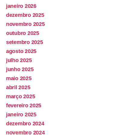
janeiro 2026
dezembro 2025
novembro 2025
outubro 2025
setembro 2025
agosto 2025
julho 2025
junho 2025
maio 2025
abril 2025
março 2025
fevereiro 2025
janeiro 2025
dezembro 2024
novembro 2024