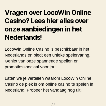
Vragen over LocoWin Online
Casino? Lees hier alles over
onze aanbiedingen in het
Nederlands!
LocoWin Online Casino is beschikbaar in het
Nederlands en biedt een unieke spelervaring.
Geniet van onze spannende spellen en
promotiesspeciaal voor jou!
Laten we je vertellen waarom LocoWin Online
Casino de plek is om online casino te spelen in
Nederland. Probeer het vandaag nog uit!