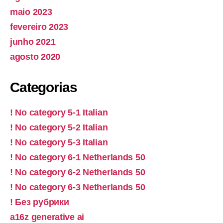
maio 2023
fevereiro 2023
junho 2021
agosto 2020
Categorias
! No category 5-1 Italian
! No category 5-2 Italian
! No category 5-3 Italian
! No category 6-1 Netherlands 50
! No category 6-2 Netherlands 50
! No category 6-3 Netherlands 50
! Без рубрики
a16z generative ai