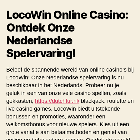
LocoWin Online Casino:
Ontdek Onze
Nederlandse
Spelervaring!
Beleef de spannende wereld van online casino’s bij
LocoWin! Onze Nederlandse spelervaring is nu
beschikbaar in het Nederlands. Probeer nu je
geluk in een van onze vele casino spellen, zoals
gokkasten,
https://dutchfur.nl/
blackjack, roulette en
live casino games. LocoWin biedt uitstekende
bonussen en promoties, waaronder een
welkomstbonus voor nieuwe spelers. Kies uit een
grote variatie aan betaalmethoden en geniet van
veilige en betrouwbare gaming. Ontdek de wereld