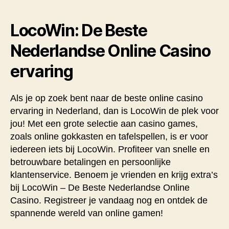
LocoWin: De Beste
Nederlandse Online Casino
ervaring
Als je op zoek bent naar de beste online casino
ervaring in Nederland, dan is LocoWin de plek voor
jou! Met een grote selectie aan casino games,
zoals online gokkasten en tafelspellen, is er voor
iedereen iets bij LocoWin. Profiteer van snelle en
betrouwbare betalingen en persoonlijke
klantenservice. Benoem je vrienden en krijg extra’s
bij LocoWin – De Beste Nederlandse Online
Casino. Registreer je vandaag nog en ontdek de
spannende wereld van online gamen!