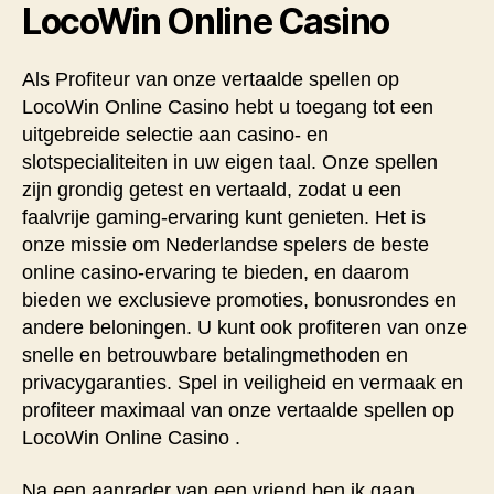
LocoWin Online Casino
Als Profiteur van onze vertaalde spellen op
LocoWin Online Casino hebt u toegang tot een
uitgebreide selectie aan casino- en
slotspecialiteiten in uw eigen taal. Onze spellen
zijn grondig getest en vertaald, zodat u een
faalvrije gaming-ervaring kunt genieten. Het is
onze missie om Nederlandse spelers de beste
online casino-ervaring te bieden, en daarom
bieden we exclusieve promoties, bonusrondes en
andere beloningen. U kunt ook profiteren van onze
snelle en betrouwbare betalingmethoden en
privacygaranties. Spel in veiligheid en vermaak en
profiteer maximaal van onze vertaalde spellen op
LocoWin Online Casino .
Na een aanrader van een vriend ben ik gaan