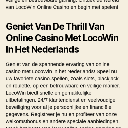
van LocoWin Online Casino en begin met spelen!
Geniet Van De Thrill Van
Online Casino Met LocoWin
In Het Nederlands
Geniet van de spannende ervaring van online
casino met LocoWin in het Nederlands! Speel nu
uw favoriete casino-spellen, zoals slots, blackjack
en roulette, op een betrouwbare en veilige manier.
LocoWin biedt snelle en gemakkelijke
uitbetalingen, 24/7 klantendienst en veelvoudige
beveiliging voor al je persoonlijke en financiële
gegevens. Registreer je nu en profiteer van onze
welkomstbonus en andere speciale aanbiedingen.