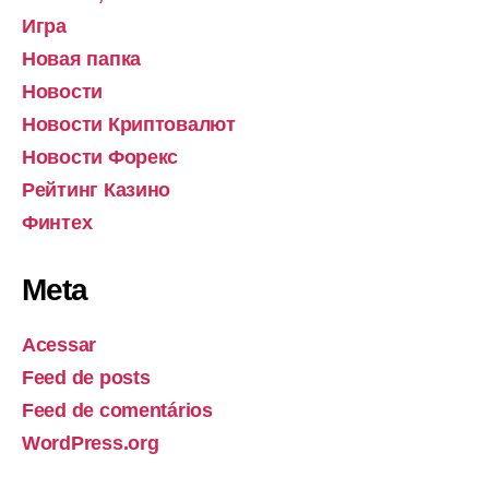
Игра
Новая папка
Новости
Новости Криптовалют
Новости Форекс
Рейтинг Казино
Финтех
Meta
Acessar
Feed de posts
Feed de comentários
WordPress.org