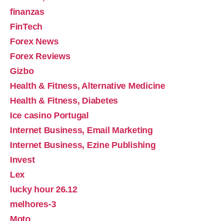
finanzas
FinTech
Forex News
Forex Reviews
Gizbo
Health & Fitness, Alternative Medicine
Health & Fitness, Diabetes
Ice casino Portugal
Internet Business, Email Marketing
Internet Business, Ezine Publishing
Invest
Lex
lucky hour 26.12
melhores-3
Moto