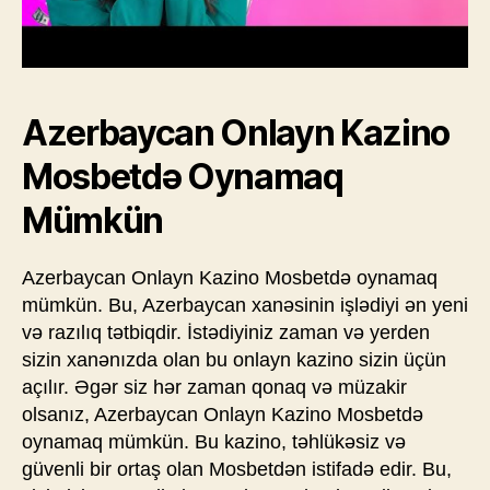
Azerbaycan Onlayn Kazino
Mosbetdə Oynamaq
Mümkün
Azerbaycan Onlayn Kazino Mosbetdə oynamaq
mümkün. Bu, Azerbaycan xanəsinin işlədiyi ən yeni
və razılıq tətbiqdir. İstədiyiniz zaman və yerden
sizin xanənızda olan bu onlayn kazino sizin üçün
açılır. Əgər siz hər zaman qonaq və müzakir
olsanız, Azerbaycan Onlayn Kazino Mosbetdə
oynamaq mümkün. Bu kazino, təhlükəsiz və
güvenli bir ortaş olan Mosbetdən istifadə edir. Bu,