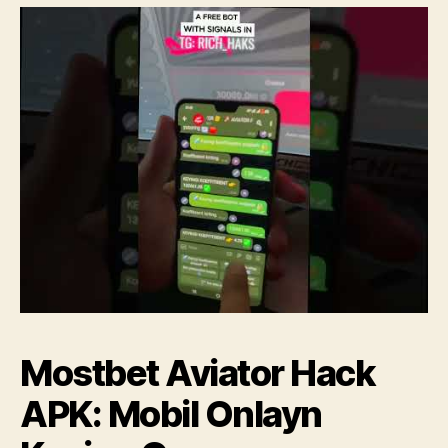
Mostbet Aviator Hack
APK: Mobil Onlayn