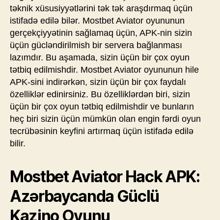
təknik xüsusiyyətlərini tək tək araşdırmaq üçün
istifadə edilə bilər. Mostbet Aviator oyununun
gerçekçiyyətinin sağlamaq üçün, APK-nin sizin
üçün gücləndirilmish bir servera bağlanması
lazımdır. Bu aşamada, sizin üçün bir çox oyun
tətbiq edilmishdir. Mostbet Aviator oyununun hile
APK-sini indirərkən, sizin üçün bir çox faydalı
özelliklər edinirsiniz. Bu özelliklərdən biri, sizin
üçün bir çox oyun tətbiq edilmishdir ve bunların
heç biri sizin üçün mümkün olan engin fərdi oyun
tecrübəsinin keyfini artırmaq üçün istifadə edilə
bilir.
Mostbet Aviator Hack APK:
Azərbaycanda Güclü
Kazino Oyunu