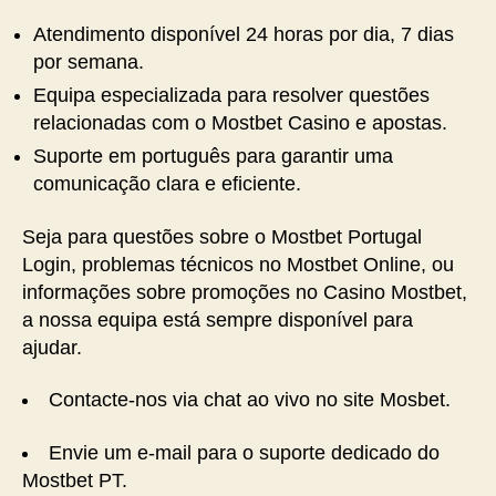
Atendimento disponível 24 horas por dia, 7 dias
por semana.
Equipa especializada para resolver questões
relacionadas com o Mostbet Casino e apostas.
Suporte em português para garantir uma
comunicação clara e eficiente.
Seja para questões sobre o Mostbet Portugal
Login, problemas técnicos no Mostbet Online, ou
informações sobre promoções no Casino Mostbet,
a nossa equipa está sempre disponível para
ajudar.
Contacte-nos via chat ao vivo no site Mosbet.
Envie um e-mail para o suporte dedicado do
Mostbet PT.