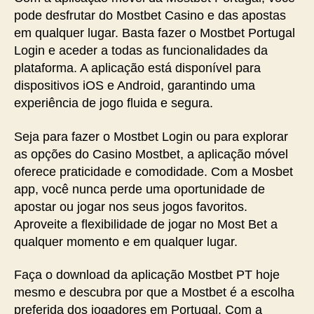
pode desfrutar do Mostbet Casino e das apostas
em qualquer lugar. Basta fazer o Mostbet Portugal
Login e aceder a todas as funcionalidades da
plataforma. A aplicação está disponível para
dispositivos iOS e Android, garantindo uma
experiência de jogo fluida e segura.
Seja para fazer o Mostbet Login ou para explorar
as opções do Casino Mostbet, a aplicação móvel
oferece praticidade e comodidade. Com a Mosbet
app, você nunca perde uma oportunidade de
apostar ou jogar nos seus jogos favoritos.
Aproveite a flexibilidade de jogar no Most Bet a
qualquer momento e em qualquer lugar.
Faça o download da aplicação Mostbet PT hoje
mesmo e descubra por que a Mostbet é a escolha
preferida dos jogadores em Portugal. Com a