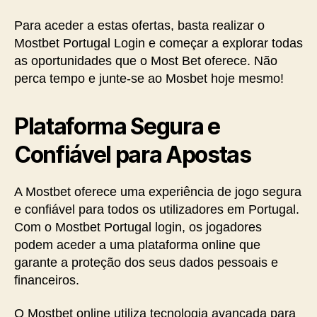
Para aceder a estas ofertas, basta realizar o
Mostbet Portugal Login e começar a explorar todas
as oportunidades que o Most Bet oferece. Não
perca tempo e junte-se ao Mosbet hoje mesmo!
Plataforma Segura e
Confiável para Apostas
A Mostbet oferece uma experiência de jogo segura
e confiável para todos os utilizadores em Portugal.
Com o Mostbet Portugal login, os jogadores
podem aceder a uma plataforma online que
garante a proteção dos seus dados pessoais e
financeiros.
O Mostbet online utiliza tecnologia avançada para