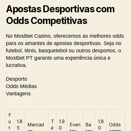
Apostas Desportivas com
Odds Competitivas
No Mostbet Casino, oferecemos as melhores odds
para os amantes de apostas desportivas. Seja no
futebol, ténis, basquetebol ou outros desportos, o
Mostbet PT garante uma experiência única e
lucrativa.
Desporto
Odds Médias
Vantagens
F
u
1.8
T
1.9
1.8
Mercad
Even
Ba
Odds
t
5
é
0
0