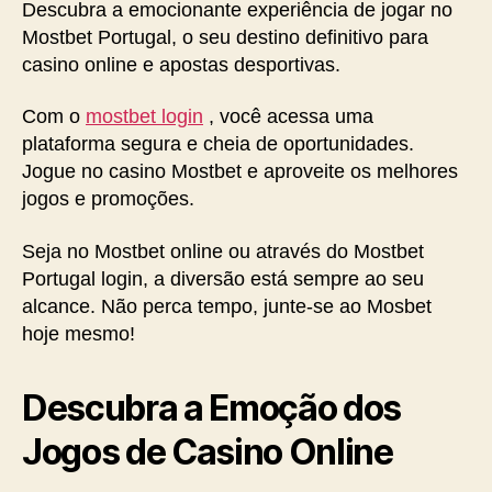
Descubra a emocionante experiência de jogar no
Mostbet Portugal, o seu destino definitivo para
casino online e apostas desportivas.
Com o
mostbet login
, você acessa uma
plataforma segura e cheia de oportunidades.
Jogue no casino Mostbet e aproveite os melhores
jogos e promoções.
Seja no Mostbet online ou através do Mostbet
Portugal login, a diversão está sempre ao seu
alcance. Não perca tempo, junte-se ao Mosbet
hoje mesmo!
Descubra a Emoção dos
Jogos de Casino Online