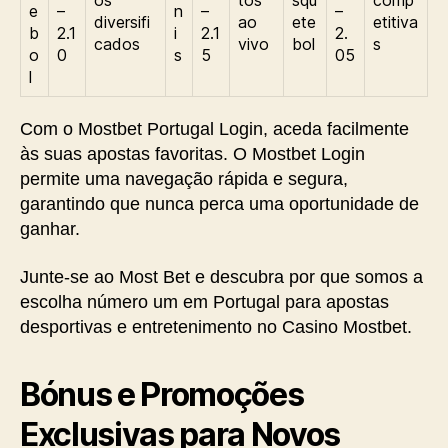
os
tos
squ
comp
e
–
n
–
–
diversifi
ao
ete
etitiva
b
2.1
i
2.1
2.
cados
vivo
bol
s
o
0
s
5
05
l
Com o Mostbet Portugal Login, aceda facilmente
às suas apostas favoritas. O Mostbet Login
permite uma navegação rápida e segura,
garantindo que nunca perca uma oportunidade de
ganhar.
Junte-se ao Most Bet e descubra por que somos a
escolha número um em Portugal para apostas
desportivas e entretenimento no Casino Mostbet.
Bónus e Promoções
Exclusivas para Novos