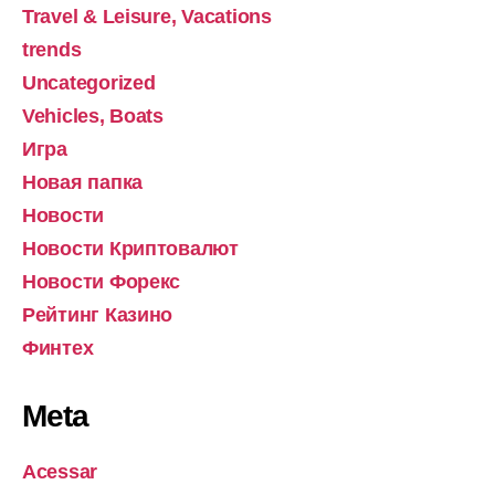
Travel & Leisure, Vacations
trends
Uncategorized
Vehicles, Boats
Игра
Новая папка
Новости
Новости Криптовалют
Новости Форекс
Рейтинг Казино
Финтех
Meta
Acessar