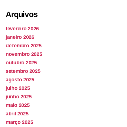
Arquivos
fevereiro 2026
janeiro 2026
dezembro 2025
novembro 2025
outubro 2025
setembro 2025
agosto 2025
julho 2025
junho 2025
maio 2025
abril 2025
março 2025