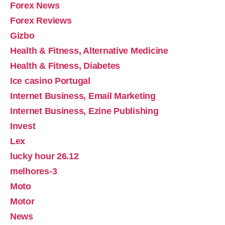
Forex News
Forex Reviews
Gizbo
Health & Fitness, Alternative Medicine
Health & Fitness, Diabetes
Ice casino Portugal
Internet Business, Email Marketing
Internet Business, Ezine Publishing
Invest
Lex
lucky hour 26.12
melhores-3
Moto
Motor
News