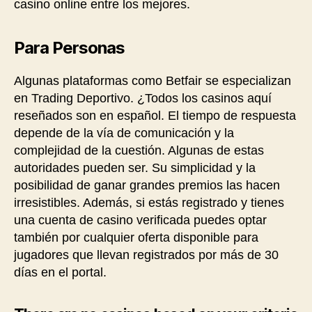
casino online entre los mejores.
Para Personas
Algunas plataformas como Betfair se especializan
en Trading Deportivo. ¿Todos los casinos aquí
reseñados son en español. El tiempo de respuesta
depende de la vía de comunicación y la
complejidad de la cuestión. Algunas de estas
autoridades pueden ser. Su simplicidad y la
posibilidad de ganar grandes premios las hacen
irresistibles. Además, si estás registrado y tienes
una cuenta de casino verificada puedes optar
también por cualquier oferta disponible para
jugadores que llevan registrados por más de 30
días en el portal.