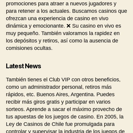
promociones para atraer a nuevos jugadores y
para retener a los actuales. Buscamos casinos que
ofrezcan una experiencia de casino en vivo
dinámica y emocionante. ❌ Su casino en vivo es
muy pequeño. También valoramos la rapidez en
los depósitos y retiros, así como la ausencia de
comisiones ocultas.
Latest News
También tienes el Club VIP con otros beneficios,
como un administrador personal, retiros más
rápidos, etc. Buenos Aires, Argentina. Puedes
recibir más giros gratis y participar en varios
sorteos. Aprende a sacar el máximo provecho de
tus apuestas de los juegos de casino. En 2005, la
Ley de Casinos de Chile fue promulgada para
controlar y supervisar la industria de los juegos de