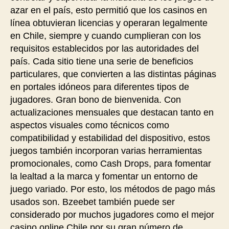
azar en el país, esto permitió que los casinos en
línea obtuvieran licencias y operaran legalmente
en Chile, siempre y cuando cumplieran con los
requisitos establecidos por las autoridades del
país. Cada sitio tiene una serie de beneficios
particulares, que convierten a las distintas páginas
en portales idóneos para diferentes tipos de
jugadores. Gran bono de bienvenida. Con
actualizaciones mensuales que destacan tanto en
aspectos visuales como técnicos como
compatibilidad y estabilidad del dispositivo, estos
juegos también incorporan varias herramientas
promocionales, como Cash Drops, para fomentar
la lealtad a la marca y fomentar un entorno de
juego variado. Por esto, los métodos de pago más
usados son. Bzeebet también puede ser
considerado por muchos jugadores como el mejor
casino online Chile por su gran número de