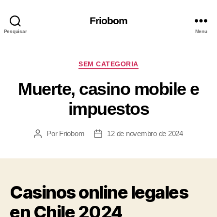
Friobom
Pesquisar
Menu
SEM CATEGORIA
Muerte, casino mobile e
impuestos
Por
Friobom
12 de novembro de 2024
Casinos online legales
en Chile 2024