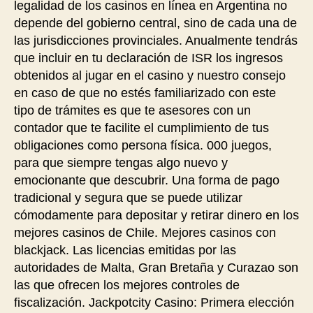
legalidad de los casinos en línea en Argentina no
depende del gobierno central, sino de cada una de
las jurisdicciones provinciales. Anualmente tendrás
que incluir en tu declaración de ISR los ingresos
obtenidos al jugar en el casino y nuestro consejo
en caso de que no estés familiarizado con este
tipo de trámites es que te asesores con un
contador que te facilite el cumplimiento de tus
obligaciones como persona física. 000 juegos,
para que siempre tengas algo nuevo y
emocionante que descubrir. Una forma de pago
tradicional y segura que se puede utilizar
cómodamente para depositar y retirar dinero en los
mejores casinos de Chile. Mejores casinos con
blackjack. Las licencias emitidas por las
autoridades de Malta, Gran Bretaña y Curazao son
las que ofrecen los mejores controles de
fiscalización. Jackpotcity Casino: Primera elección