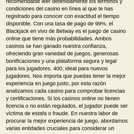
recomendable leer detenidamente los términos y
condiciones del casino en línea al que te has
registrado para conocer con exactitud el tiempo
disponible. Con una tasa de pago de 99%, el
Blackjack en vivo de Betway es el juego de casino
online que tiene más probabilidades. Ambos
casinos se han ganado nuestra confianza,
ofreciendo gran variedad de juegos, generosas
bonificaciones y una plataforma segura y legal
para los jugadores. 400, ideal para nuevos
jugadores. Nos importa que puedas tener la mejor
experiencia en juego justo, por esta razón
analizamos cada casino para comprobar licencias
y certificaciones. Si los casinos online no tienen
licencia o no están regulados, el jugador puede ser
víctima de estafa o fraude. En nuestra labor de
procurar la mejor experiencia de juego, abordamos
varias entidades cruciales para considerar un