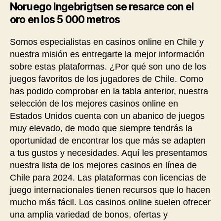
Noruego Ingebrigtsen se resarce con el
oro en los 5 000 metros
Somos especialistas en casinos online en Chile y
nuestra misión es entregarte la mejor información
sobre estas plataformas. ¿Por qué son uno de los
juegos favoritos de los jugadores de Chile. Como
has podido comprobar en la tabla anterior, nuestra
selección de los mejores casinos online en
Estados Unidos cuenta con un abanico de juegos
muy elevado, de modo que siempre tendrás la
oportunidad de encontrar los que más se adapten
a tus gustos y necesidades. Aquí les presentamos
nuestra lista de los mejores casinos en línea de
Chile para 2024. Las plataformas con licencias de
juego internacionales tienen recursos que lo hacen
mucho más fácil. Los casinos online suelen ofrecer
una amplia variedad de bonos, ofertas y