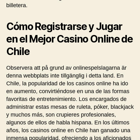
billetera.
Cómo Registrarse y Jugar
en el Mejor Casino Online de
Chile
Observera att på grund av onlinespelslagarna är
denna webbplats inte tillgänglig i detta land. En
Chile, la popularidad de los casinos online ha ido
en aumento, convirtiéndose en una de las formas
favoritas de entretenimiento. Los encargados de
administrar estas mesas de ruleta, póker, blackjack
y muchos más, son crupieres profesionales,
algunos de ellos de habla hispana. En los últimos
años, los casinos online en Chile han ganado una
inmensa popularidad, ofreciendo a los aficionados