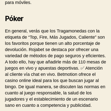
para móviles.
Póker
En general, verás que los Tragamonedas con la
etiqueta de “Top, Fire, Más Jugados, Caliente” son
los favoritos porque tienen un alto porcentaje de
devolución. Rojabet se destaca por ofrecer una
variedad de métodos de pago seguros y eficientes.
A todo ello, hay que añadirle más de 110 mesas de
juegos en vivo y apuestas deportivas. ✅ Atención
al cliente vía chat en vivo. Betmotion ofrece el
casino online ideal para los que buscan jugar al
bingo. De igual manera, se discuten las normas en
cuanto al juego responsable, la salud de los
jugadores y el establecimiento de un escenario
sano en cuanto a competencia y publicidad.