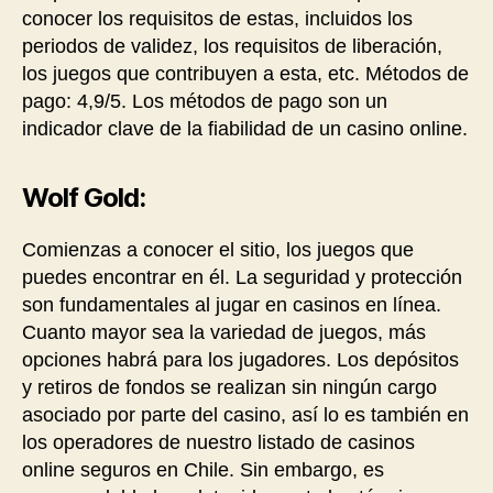
conocer los requisitos de estas, incluidos los
periodos de validez, los requisitos de liberación,
los juegos que contribuyen a esta, etc. Métodos de
pago: 4,9/5. Los métodos de pago son un
indicador clave de la fiabilidad de un casino online.
Wolf Gold:
Comienzas a conocer el sitio, los juegos que
puedes encontrar en él. La seguridad y protección
son fundamentales al jugar en casinos en línea.
Cuanto mayor sea la variedad de juegos, más
opciones habrá para los jugadores. Los depósitos
y retiros de fondos se realizan sin ningún cargo
asociado por parte del casino, así lo es también en
los operadores de nuestro listado de casinos
online seguros en Chile. Sin embargo, es