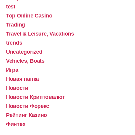
test
Top Online Casino
Trading
Travel & Leisure, Vacations
trends
Uncategorized
Vehicles, Boats
Игра
Новая папка
Новости
Новости Криптовалют
Новости Форекс
Рейтинг Казино
Финтех