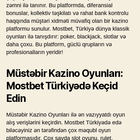
zəmni ilə tanınır. Bu platformda, diferansial
bonuslar, kollektiv təşkilatı və rahat bank kontrolu
haqqında müştəri xidməti müvafiq olan bir kazino
platformu sunulur. Mostbet, Türkiyə dünya klassik
oyunları ilə tanışdırır: poker, blackjack, slotlar və
daha çoxu. Bu platform, güclü qrupların və
profesionalların yeridir!
Müstəbir Kazino Oyunları:
Mostbet Türkiyədə Keçid
Edin
Müstəbir Kazino Oyunları ilə ən vazıyyatdı oyun
alış verişlərini keçirdin. Mostbet Türkiyədə edə
biləcəyiniz ən tərəfindən çox məqubl oyun
platformasıdır. Çox sayda slot oyunu, rulet,