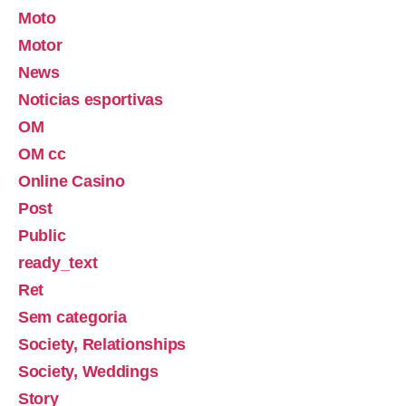
Moto
Motor
News
Noticias esportivas
OM
OM cc
Online Casino
Post
Public
ready_text
Ret
Sem categoria
Society, Relationships
Society, Weddings
Story