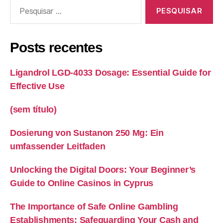
Posts recentes
Ligandrol LGD-4033 Dosage: Essential Guide for
Effective Use
(sem título)
Dosierung von Sustanon 250 Mg: Ein
umfassender Leitfaden
Unlocking the Digital Doors: Your Beginner’s
Guide to Online Casinos in Cyprus
The Importance of Safe Online Gambling
Establishments: Safeguarding Your Cash and