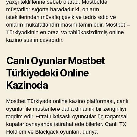
yaxşı təkliflərinə səbəb olaraq, Mostbetdə
müştərilər sığorta haradadır ki, onların
istəklilərindən müvafiq çevik və tədris edib və
onların mükafatlandırılmasını təmin edir. Mostbet –
Türkiyədkinin en ərazi və təhlükəsizdirmiş online
kazino sualın cavabıdır.
Canlı Oyunlar Mostbet
Türkiyədəki Online
Kazinoda
Mostbet Türkiyədə online kazino platforması, canlı
oyunlar ilə müştərilərə daha dinamik bir zənginliyi
təqdim edir. Ətraflı ixtisaslı oyuncular üç rəqəmsal
kupalar oynayanda istirahat edə bilərler. Canlı TX
Hold’em və Blackjack oyunları, dünya