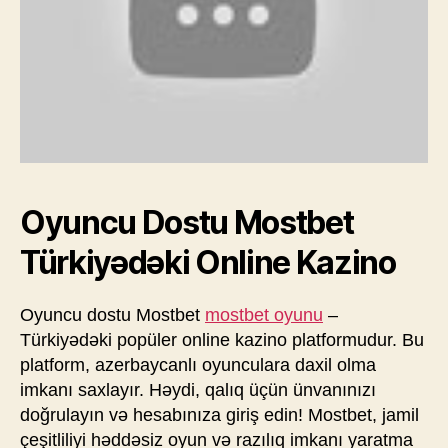
Oyuncu Dostu Mostbet
Türkiyədəki Online Kazino
Oyuncu dostu Mostbet
mostbet oyunu
–
Türkiyədəki popüler online kazino platformudur. Bu
platform, azerbaycanlı oyunculara daxil olma
imkanı saxlayır. Həydi, qalıq üçün ünvanınızı
doğrulayın və hesabınıza giriş edin! Mostbet, jamil
çeşitliliyi həddəsiz oyun və razılıq imkanı yaratma