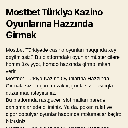
Mostbet Türkiyə Kazino
Oyunlarına Hazzında
Girmək
Mostbet Türkiyədə casino oyunları haqqında xeyr
deyilmişsiz? Bu platformdakı oyunlar müştəricilərə
həmm üzviyyət, həmdə hazzında girmə imkanı
verir.
Mostbet Türkiyə Kazino Oyunlarına Hazzında
Girmək, sizin üçün müzaktir, çünki siz olasılıqla
qazanmaq istəyirsiniz.
Bu platformda rastgeçən slot malları barədə
danışmalar edə bilirsiniz. Ya da, poker, rulet və
digər populyar oyunlar haqqında məlumatlar keçirə
bilərsiniz.