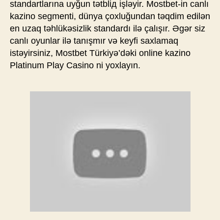
standartlarına uyğun tətblід işləyir. Mostbet-in canlı
kazino segmenti, dünya çoxluğundan təqdim edilən
en uzaq təhlükəsizlik standardı ilə çalışır. Əgər siz
canlı oyunlar ilə tanışmır və keyfi saxlamaq
istəyirsiniz, Mostbet Türkiyə’dəki online kazino
Platinum Play Casino ni yoxlayın.