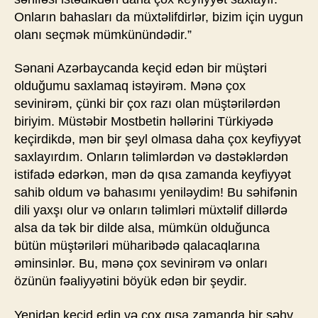
Onların bahasları da müxtəlifdirlər, bizim için uygun
olanı seçmək mümkünündədir.”
Sənani Azərbaycanda keçid edən bir müştəri
olduğumu saxlamaq istəyirəm. Mənə çox
sevinirəm, çünki bir çox razı olan müştərilərdən
biriyim. Müstəbir Mostbetin həllərini Türkiyədə
keçirdikdə, mən bir şeyl olmasa daha çox keyfiyyət
saxlayırdım. Onların təlimlərdən və dəstəklərdən
istifadə edərkən, mən də qısa zamanda keyfiyyət
sahib oldum və bahasımı yeniləydim! Bu səhifənin
dili yaxşı olur və onların təlimləri müxtəlif dillərdə
alsa da tək bir dilde alsa, mümkün olduğunca
bütün müştəriləri müharibədə qalacaqlarına
əminsinlər. Bu, mənə çox sevinirəm və onları
özünün fəaliyyətini böyük edən bir şeydir.
Yenidən keçid edin və çox qısa zamanda bir səhv