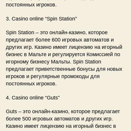
постоянных игроков.
3. Casino online “Spin Station”
Spin Station – это онлайн-казино, которое
предлагает более 600 игровых автоматов и
других игр. Казино имеет лицензию на игорный
бизнес в Мальте и регулируется Комиссией по
игорному бизнесу Мальты. Spin Station
предлагает приветственные бонусы для новых
игроков и регулярные промокоды для
постоянных игроков.
4. Casino online “Guts”
Guts – это онлайн-казино, которое предлагает
более 500 игровых автоматов и других игр.
Казино имеет лицензию на игорный бизнес в