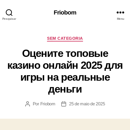
Friobom
Pesquisar
Menu
SEM CATEGORIA
Оцените топовые
казино онлайн 2025 для
игры на реальные
деньги
Por
Friobom
25 de maio de 2025