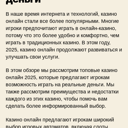
В наше время интернета и технологий, казино
онлайн стали все более популярными. Многие
игроки предпочитают играть в онлайн-казино,
потому что это более удобно и комфортно, чем
играть в традиционных казино. В этом году,
2025, казино онлайн продолжают развиваться и
улучшать свои услуги.
В этом обзоре мы рассмотрим топовые казино
онлайн 2025, которые предлагают игрокам
возможность играть на реальные деньги. Мы
также рассмотрим преимущества и недостатки
каждого из этих казино, чтобы помочь вам
сделать более информированный выбор.
Казино онлайн предлагают игрокам широкий
выбор игровых автоматов, включая слоты,