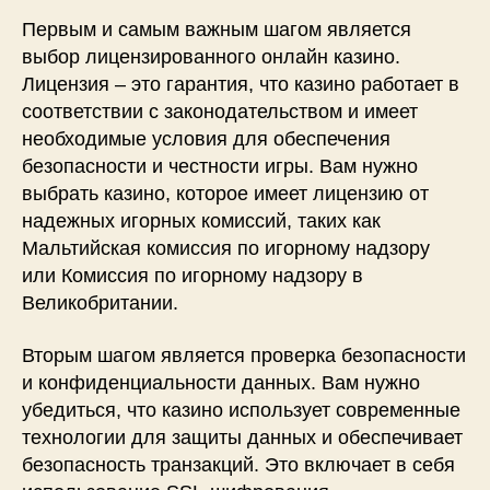
Первым и самым важным шагом является
выбор лицензированного онлайн казино.
Лицензия – это гарантия, что казино работает в
соответствии с законодательством и имеет
необходимые условия для обеспечения
безопасности и честности игры. Вам нужно
выбрать казино, которое имеет лицензию от
надежных игорных комиссий, таких как
Мальтийская комиссия по игорному надзору
или Комиссия по игорному надзору в
Великобритании.
Вторым шагом является проверка безопасности
и конфиденциальности данных. Вам нужно
убедиться, что казино использует современные
технологии для защиты данных и обеспечивает
безопасность транзакций. Это включает в себя