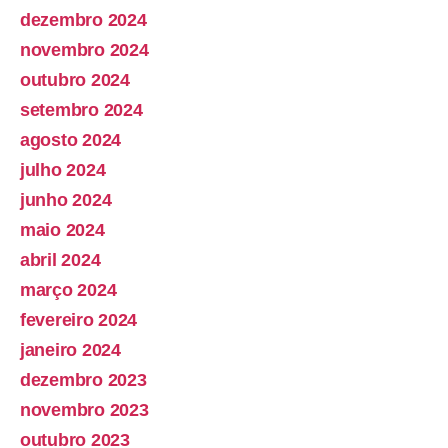
dezembro 2024
novembro 2024
outubro 2024
setembro 2024
agosto 2024
julho 2024
junho 2024
maio 2024
abril 2024
março 2024
fevereiro 2024
janeiro 2024
dezembro 2023
novembro 2023
outubro 2023