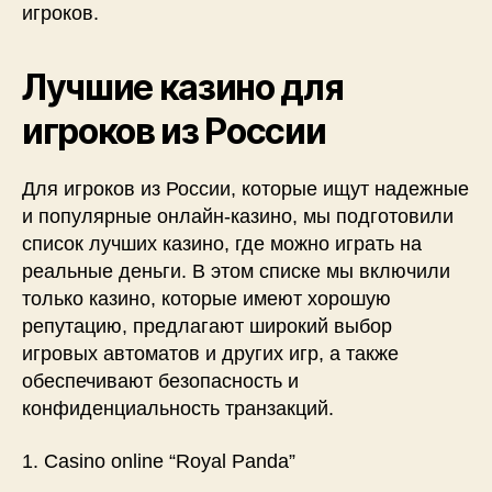
игроков.
Лучшие казино для
игроков из России
Для игроков из России, которые ищут надежные
и популярные онлайн-казино, мы подготовили
список лучших казино, где можно играть на
реальные деньги. В этом списке мы включили
только казино, которые имеют хорошую
репутацию, предлагают широкий выбор
игровых автоматов и других игр, а также
обеспечивают безопасность и
конфиденциальность транзакций.
1. Casino online “Royal Panda”