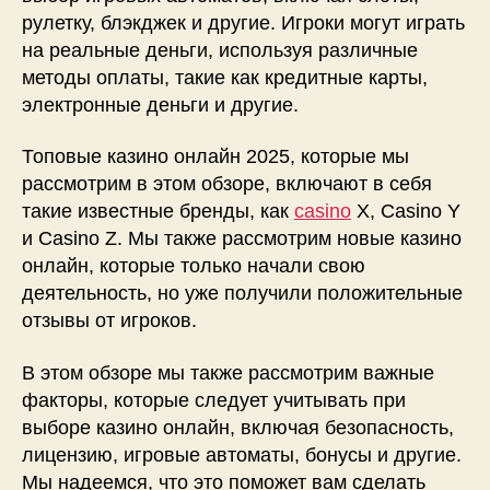
рулетку, блэкджек и другие. Игроки могут играть
на реальные деньги, используя различные
методы оплаты, такие как кредитные карты,
электронные деньги и другие.
Топовые казино онлайн 2025, которые мы
рассмотрим в этом обзоре, включают в себя
такие известные бренды, как
casino
X, Casino Y
и Casino Z. Мы также рассмотрим новые казино
онлайн, которые только начали свою
деятельность, но уже получили положительные
отзывы от игроков.
В этом обзоре мы также рассмотрим важные
факторы, которые следует учитывать при
выборе казино онлайн, включая безопасность,
лицензию, игровые автоматы, бонусы и другие.
Мы надеемся, что это поможет вам сделать