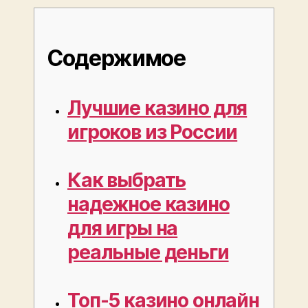
Содержимое
Лучшие казино для
игроков из России
Как выбрать
надежное казино
для игры на
реальные деньги
Топ-5 казино онлайн