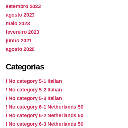
setembro 2023
agosto 2023
maio 2023
fevereiro 2023
junho 2021
agosto 2020
Categorias
! No category 5-1 Italian
! No category 5-2 Italian
! No category 5-3 Italian
! No category 6-1 Netherlands 50
! No category 6-2 Netherlands 50
! No category 6-3 Netherlands 50