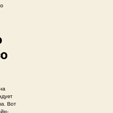
ко
ю
co
на
ндует
а. Вот
айн-