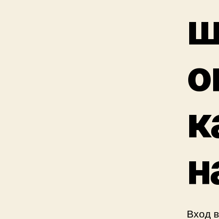
ш
о
к
н
Вход в