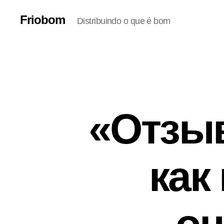
Friobom
Distribuindo o que é bom
«Отзыв
как
он