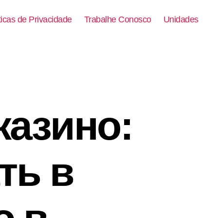
ticas de Privacidade
Trabalhe Conosco
Unidades
казино:
ть в
о в