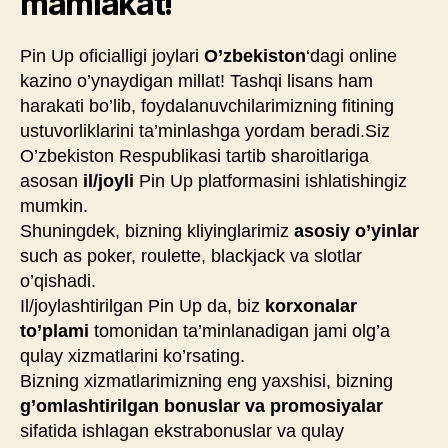
mamlakat!”
Pin Up oficialligi joylari
O’zbekiston
‘dagi online
kazino o’ynaydigan millat! Tashqi lisans ham
harakati bo’lib, foydalanuvchilarimizning fitining
ustuvorliklarini ta’minlashga yordam beradi.Siz
O’zbekiston Respublikasi tartib sharoitlariga
asosan
il/joyli
Pin Up platformasini ishlatishingiz
mumkin.
Shuningdek, bizning kliyinglarimiz
asosiy o’yinlar
such as poker, roulette, blackjack va slotlar
o’qishadi.
Il/joylashtirilgan Pin Up da, biz
korxonalar
to’plami
tomonidan ta’minlanadigan jami olg’a
qulay xizmatlarini ko’rsating.
Bizning xizmatlarimizning eng yaxshisi, bizning
g’omlashtirilgan bonuslar va promosiyalar
sifatida ishlagan ekstrabonuslar va qulay