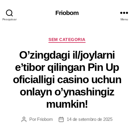
Friobom
Pesquisar
Menu
SEM CATEGORIA
O’zingdagi il/joylarni
e’tibor qilingan Pin Up
oficialligi casino uchun
onlayn o’ynashingiz
mumkin!
Por
Friobom
14 de setembro de 2025