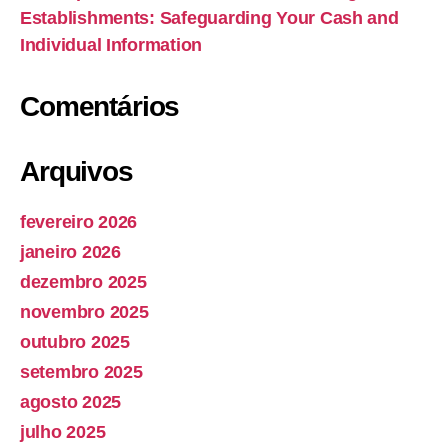
Establishments: Safeguarding Your Cash and
Individual Information
Comentários
Arquivos
fevereiro 2026
janeiro 2026
dezembro 2025
novembro 2025
outubro 2025
setembro 2025
agosto 2025
julho 2025