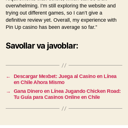
overwhelming. I’m still exploring the website and
trying out different games, so I can’t give a
definitive review yet. Overall, my experience with
Pin Up casino has been average so far.”
Savollar va javoblar:
←
Descargar Mexbet: Juega al Casino en Línea
en Chile Ahora Mismo
→
Gana Dinero en Línea Jugando Chicken Road:
Tu Guía para Casinos Online en Chile