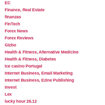
EC
Finance, Real Estate
finanzas
FinTech
Forex News
Forex Reviews
Gizbo
Health & Fitness, Alternative Medicine
Health & Fitness, Diabetes
Ice casino Portugal
Internet Business, Email Marketing
Internet Business, Ezine Publishing
Invest
Lex
lucky hour 26.12