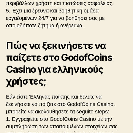
περιβάλλων χρήστη και πιστώσεις ασφαλείας.
5. Έχει μια έρευνα και βοηθητική ομάδα
εργαζομένων 24/7 για να βοηθήσει σας με
οποιοδήποτε ζήτημα ή ανέρευνα.
Πώς να ξεκινήσετε να
παίζετε στο GodofCoins
Casino για ελληνικούς
χρήστες;
Εάν είστε Έλληνας παίκτης και θέλετε να
ξεκινήσετε να παίζετε στο GodofCoins Casino,
μπορείτε να ακολουθήσετε τα seguito steps:
1. Εγγραφείτε στο GodofCoins Casino με την
συμπλήρωση των απαιτουμένων στοιχείων σας