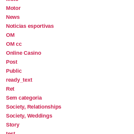
Motor
News
Noticias esportivas
OM
OM cc
Online Casino
Post
Public
ready_text
Ret
Sem categoria
Society, Relationships
Society, Weddings
Story
test