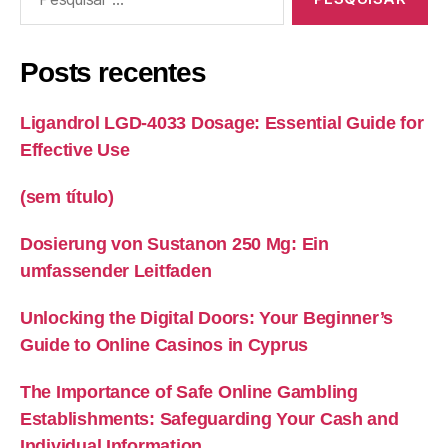
Posts recentes
Ligandrol LGD-4033 Dosage: Essential Guide for
Effective Use
(sem título)
Dosierung von Sustanon 250 Mg: Ein
umfassender Leitfaden
Unlocking the Digital Doors: Your Beginner’s
Guide to Online Casinos in Cyprus
The Importance of Safe Online Gambling
Establishments: Safeguarding Your Cash and
Individual Information