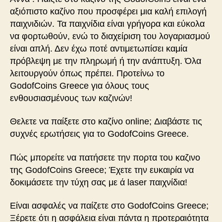
αξιόπιστο καζίνο που προσφέρει μια καλή επιλογή
παιχνιδιών. Τα παιχνίδια είναι γρήγορα και εύκολα
να φορτωθούν, ενώ το διαχείριση του λογαριασμού
είναι απλή. Δεν έχω ποτέ αντιμετωπίσει καμία
πρόβλεψη με την πληρωμή ή την ανάπτυξη. Όλα
λειτουργούν όπως πρέπει. Προτείνω το
GodofCoins Greece για όλους τους
ενθουσιασμένους των καζινών!
Θελετε να παίξετε στο καζίνο online; Διαβάστε τις
συχνές ερωτήσεις για το GodofCoins Greece.
Πώς μπορείτε να πατήσετε την πορτα του καζινο
της GodofCoins Greece; Έχετε την ευκαιρία να
δοκιμάσετε την τύχη σας με ά laser παιχνίδια!
Είναι ασφαλές να παίζετε στο GodofCoins Greece;
Ξέρετε ότι η ασφάλεια είναι πάντα η προτεραιότητα