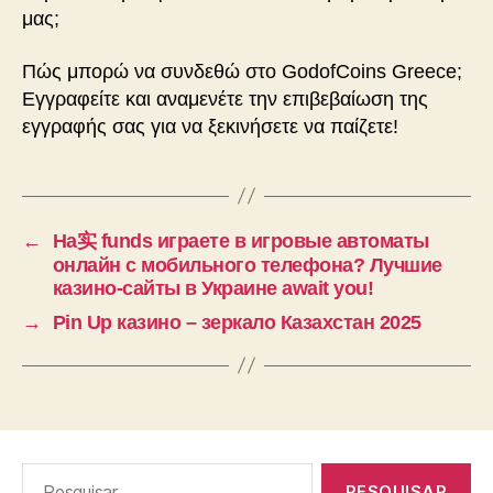
μας;
Πώς μπορώ να συνδεθώ στο GodofCoins Greece;
Εγγραφείτε και αναμενέτε την επιβεβαίωση της
εγγραφής σας για να ξεκινήσετε να παίζετε!
←
На实 funds играете в игровые автоматы
онлайн с мобильного телефона? Лучшие
казино-сайты в Украине await you!
→
Pin Up казино – зеркало Казахстан 2025