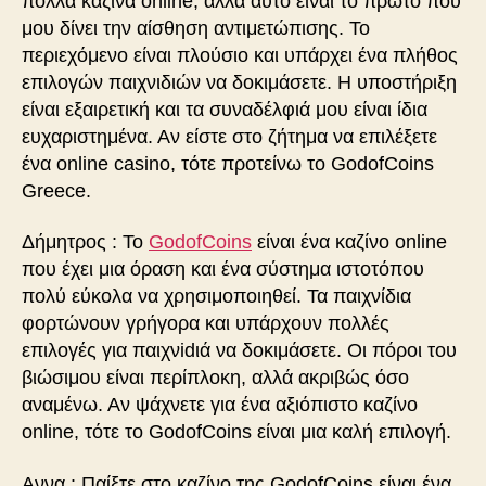
πολλά καζίνα online, αλλά αυτό είναι το πρώτο που
μου δίνει την αίσθηση αντιμετώπισης. Το
περιεχόμενο είναι πλούσιο και υπάρχει ένα πλήθος
επιλογών παιχνιδιών να δοκιμάσετε. Η υποστήριξη
είναι εξαιρετική και τα συναδέλφιά μου είναι ίδια
ευχαριστημένα. Αν είστε στο ζήτημα να επιλέξετε
ένα online casino, τότε προτείνω το GodofCoins
Greece.
Δήμητρος : Το
GodofCoins
είναι ένα καζίνο online
που έχει μια όραση και ένα σύστημα ιστοτόπου
πολύ εύκολα να χρησιμοποιηθεί. Τα παιχνίδια
φορτώνουν γρήγορα και υπάρχουν πολλές
επιλογές για παιχνidιά να δοκιμάσετε. Οι πόροι του
βιώσιμου είναι περίπλοκη, αλλά ακριβώς όσο
αναμένω. Αν ψάχνετε για ένα αξιόπιστο καζίνο
online, τότε το GodofCoins είναι μια καλή επιλογή.
Αννα : Παίξτε στο καζίνο της GodofCoins είναι ένα