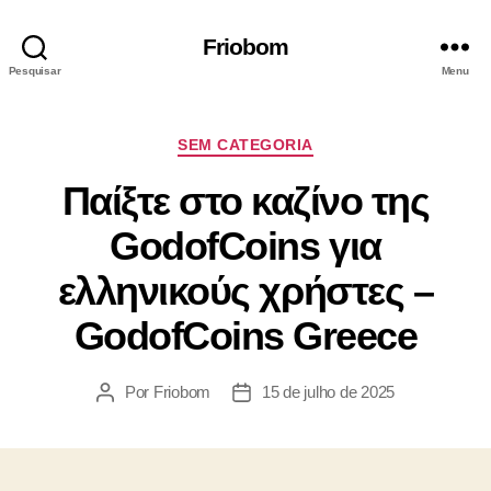
Friobom
Pesquisar
Menu
SEM CATEGORIA
Παίξτε στο καζίνο της
GodofCoins για
ελληνικούς χρήστες –
GodofCoins Greece
Por
Friobom
15 de julho de 2025