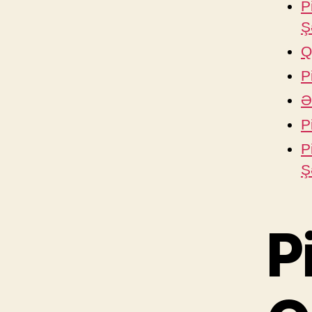
P
Ş
Q
P
Ə
P
P
Ş
P