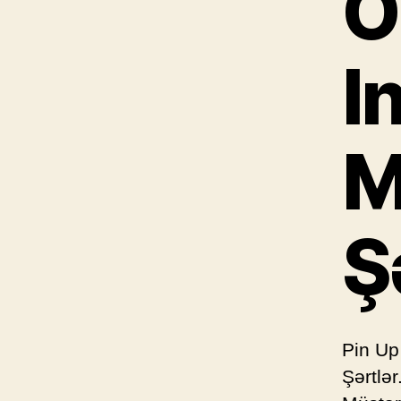
O
I
M
Ş
Pin Up
Şərtlər