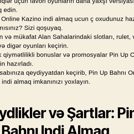
iqlər üçün favori oyunların daha yaxşı versiyas
q edin.
 Online Kazino indi almaq ucun ç oxudunuz ha
ısınız? Sizi qoşuyaq.
ın və mükafat Alan Sahalarindaki slotları, rulet,
ə digər oyunları keçirin.
 qiymətlilikli bonuslar və promosyalar Pin Up 
çin hazırladı.
esabınıza qeydiyyatdan keçirib, Pin Up Bahnı O
 indi almaq imkanınızı yoxlayın.
dlikler və Şartlar: Pi
 Bahnı Indi Almaq