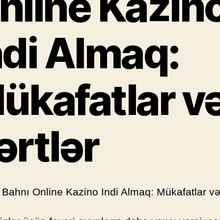
nline Kazin
ndi Almaq:
ükafatlar v
ərtlər
 Bahnı Online Kazino Indi Almaq: Mükafatlar v
.