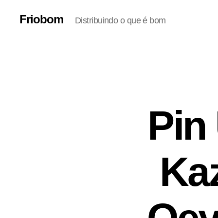
Friobom
Distribuindo o que é bom
Pin
Kaz
Qeyd