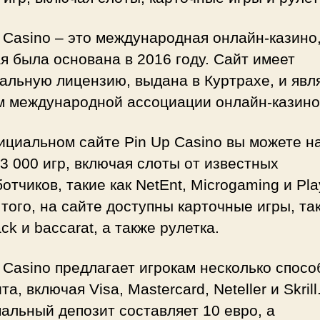
 Casino – это международная онлайн-казино
я была основана в 2016 году. Сайт имеет
альную лицензию, выдана в Куртрахе, и явл
м международной ассоциации онлайн-казино
ициальном сайте Pin Up Casino вы можете н
3 000 игр, включая слоты от известных
отчиков, такие как NetEnt, Microgaming и Pla
того, на сайте доступны карточные игры, так
ack и baccarat, а также рулетка.
 Casino предлагает игрокам несколько спосо
та, включая Visa, Mastercard, Neteller и Skrill
льный депозит составляет 10 евро, а