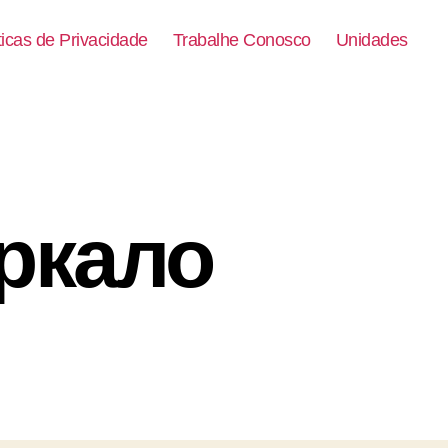
ticas de Privacidade
Trabalhe Conosco
Unidades
еркало