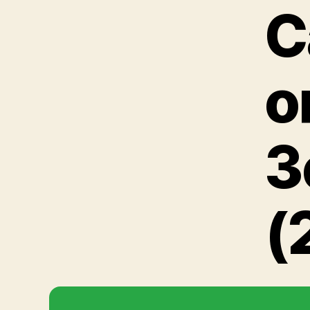
C
о
З
(