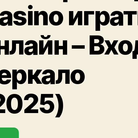
asino играт
нлайн – Вхо
еркало
2025)