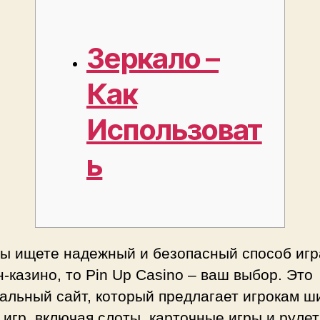
Зеркало –
Как
Использоват
ь
вы ищете надежный и безопасный способ игр
-казино, то Pin Up Casino – ваш выбор. Это
альный сайт, который предлагает игрокам ш
 игр, включая слоты, карточные игры и рулет