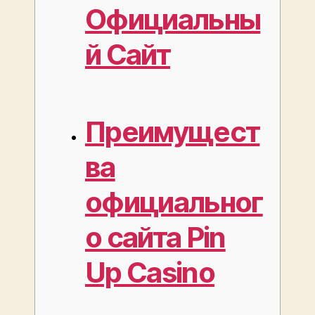
Официальны
й Сайт
Преимущест
ва
официальног
о сайта Pin
Up Casino