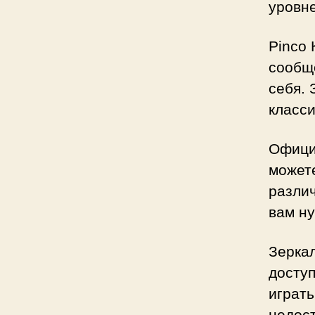
уровн
Pinco 
сообще
себя. 
класси
Официа
можете
различ
вам н
Зеркал
доступ
играть
недост