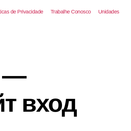
ticas de Privacidade
Trabalhe Conosco
Unidades
 —
т вход