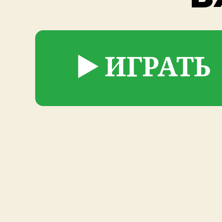
▶️ ИГРАТЬ