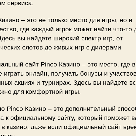
ем сервиса.
Казино – это не только место для игры, но и
ство, где каждый игрок может найти что-то 
Здесь вы найдете широкий спектр игр, от
ческих слотов до живых игр с дилерами.
льный сайт Pinco Казино – это место, где 
 играть онлайн, получать бонусы и участвов
ных акциях и турнирах. Здесь вы найдете вс
ужно для комфортной игры.
о Pinco Казино – это дополнительный спосо
а к официальному сайту, который поможет 
 в казино, даже если официальный сайт вр
упен.