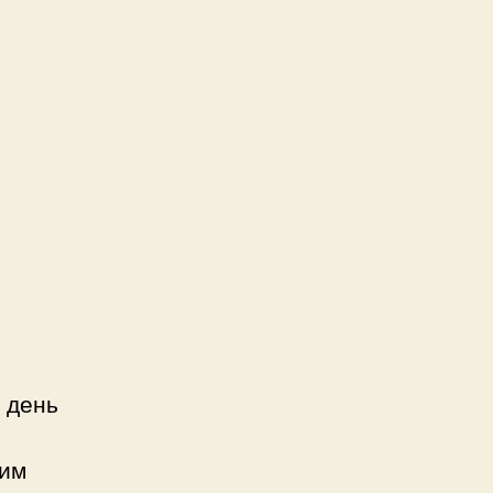
 день
ким