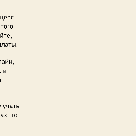
цесс,
этого
йте,
платы.
лайн,
х и
я
лучать
ах, то