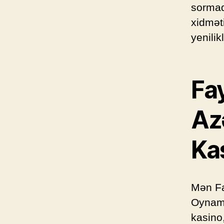
sormaq
xidmət
yenili
Fa
Az
Ka
Mən Fa
Oynamaq
kasino,