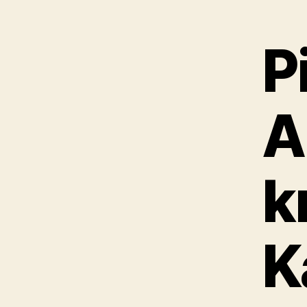
P
A
k
K