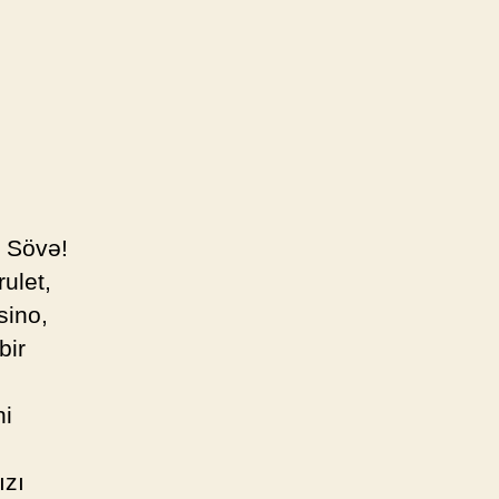
 Sövə!
ulet,
sino,
bir
ni
ızı