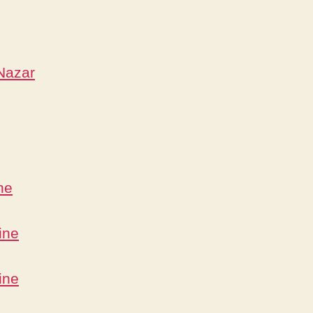
Nazar
ne
ine
ine