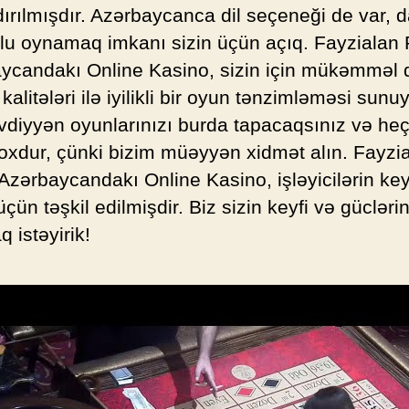
ırılmışdır. Azərbaycanca dil seçeneği de var, 
lu oynamaq imkanı sizin üçün açıq. Fayzialan
ycandakı Online Kasino, sizin için mükəmməl q
kalitələri ilə iyilikli bir oyun tənzimləməsi sunu
vdiyyən oyunlarınızı burda tapacaqsınız və heç
oxdur, çünki bizim müəyyən xidmət alın. Fayzi
Azərbaycandakı Online Kasino, işləyicilərin key
üçün təşkil edilmişdir. Biz sizin keyfi və güclərin
q istəyirik!