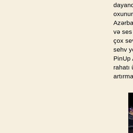
dayand
oxunur
Azərba
və ses 
çox se
sehv y
PinUp 
rahatı 
artırma