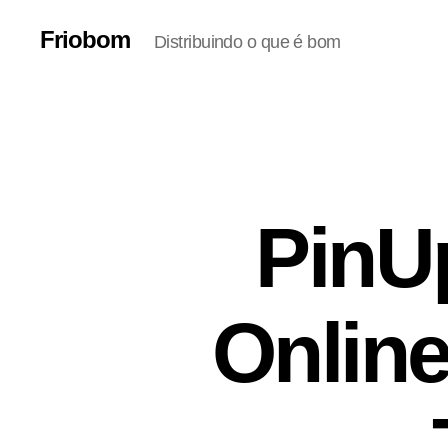
Friobom
Distribuindo o que é bom
PinU
Onlin