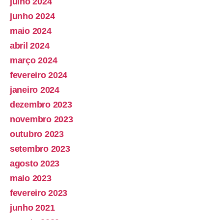
julho 2024
junho 2024
maio 2024
abril 2024
março 2024
fevereiro 2024
janeiro 2024
dezembro 2023
novembro 2023
outubro 2023
setembro 2023
agosto 2023
maio 2023
fevereiro 2023
junho 2021