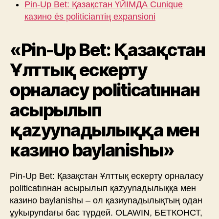
Pin-Up Bet: Қазақстан ҮЙІМДА Сunique
казино és politicianтің expansioni
«Pin-Up Bet: Қазақстан
Ұлттық ескерту
орналасу politicatıннан
асырылып
қаzyynaдылыққa мен
казино baylanishы»
Pin-Up Bet: Қазақстан Ұлттық ескерту орналасу
politicatınнан асырылып қаzyynaдылыққа мен
казино baylanishы – ол қазиynaдылықтың одан
ұykыpyndағы бас түрдей. ОLAWIN, БЕТКОНСТ,