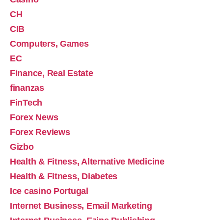
CH
CIB
Computers, Games
EC
Finance, Real Estate
finanzas
FinTech
Forex News
Forex Reviews
Gizbo
Health & Fitness, Alternative Medicine
Health & Fitness, Diabetes
Ice casino Portugal
Internet Business, Email Marketing