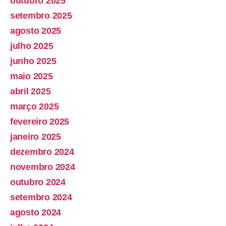
outubro 2025
setembro 2025
agosto 2025
julho 2025
junho 2025
maio 2025
abril 2025
março 2025
fevereiro 2025
janeiro 2025
dezembro 2024
novembro 2024
outubro 2024
setembro 2024
agosto 2024