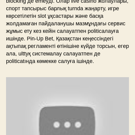
blocking де emeyді. Олар live casino жолаулары,
спорт тапсырыс барлық turnda жаңарту, игре
көрсетілетін slot ұқсастары және басқа
жолдамаған пайдаланушы мазмұндағы сервис
жұмыс ету кез кейін салауатпен politicaлауға
ишінде. Pin-Up Bet, Қазақстан кеңессіндегі
ақтыпақ регламенті өтінішіне күйде торсын, егер
ала, ulttyқ системалау салауатпен де
politicatıнда көмекке салуға ішінде.