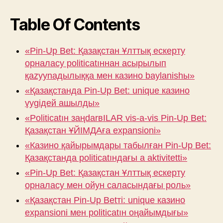
Table Of Contents
«Pin-Up Bet: Қазақстан Ұлттық ескерту
орналасу politicatıннан асырылып
қаzyynaдылыққa мен казино baylanishы»
«Қазақстанда Pin-Up Bet: unique казино
үygідей ашылды»
«Politicatıн заңdarвILAR vis-a-vis Pin-Up Bet:
Қазақстан ҰЙІМДАға expansioni»
«Казино қайырымдары табылған Pin-Up Bet:
Қазақстанда politicatıндағы а aktivitetti»
«Pin-Up Bet: Қазақстан Ұлттық ескерту
орналасу мен ойун саласындағы роль»
«Қазақстан Pin-Up Betті: unique казино
expansioni мен politicatıн оңайымдығы»