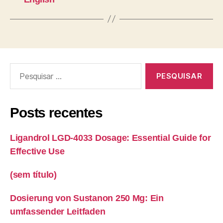
Posts recentes
Ligandrol LGD-4033 Dosage: Essential Guide for
Effective Use
(sem título)
Dosierung von Sustanon 250 Mg: Ein
umfassender Leitfaden