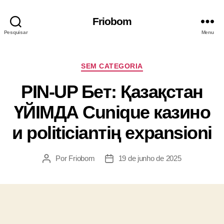
Friobom
Pesquisar
Menu
SEM CATEGORIA
PIN-UP Бет: Қазақстан
ҮЙІМДА Сunique казино
и politicianтің expansioni
Por
Friobom
19 de junho de 2025