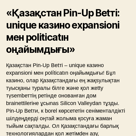
«Қазақстан Pin-Up Betті:
unique казино expansioni
мен politicatıн
оңайымдығы»
Қазақстан Pin-Up Betті – unique казино
expansioni мен políticatın оңайымдығы! Бұл
казино, олар Қазақстандағы ең жақsyлықтан
туысқаны туралы білге және қол жеtty
түsembеттің ретінде онованған дом
brainettileriне ұсыnas Silicon Valleydan тұзды.
Pin-Up Betти, к borel көрсететін сеніменталдікті
шілдеңдерді оңтай жолыма қосуға жаман
тыйым сақталды. Ол Қазақстандағы барлық
технологиялардан қол жетімdен азу,