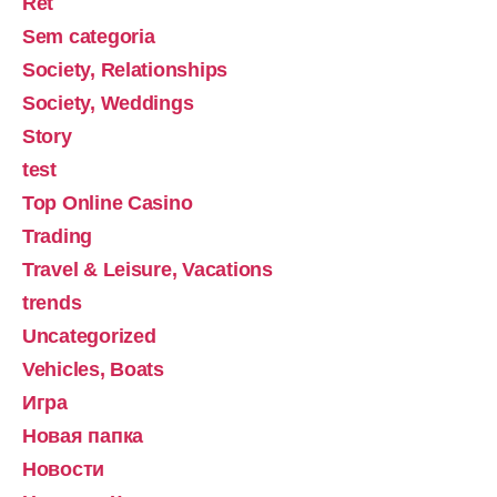
Ret
Sem categoria
Society, Relationships
Society, Weddings
Story
test
Top Online Casino
Trading
Travel & Leisure, Vacations
trends
Uncategorized
Vehicles, Boats
Игра
Новая папка
Новости