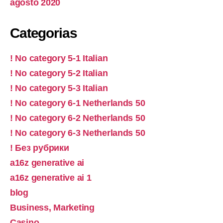
agosto 2020
Categorias
! No category 5-1 Italian
! No category 5-2 Italian
! No category 5-3 Italian
! No category 6-1 Netherlands 50
! No category 6-2 Netherlands 50
! No category 6-3 Netherlands 50
! Без рубрики
a16z generative ai
a16z generative ai 1
blog
Business, Marketing
Casino