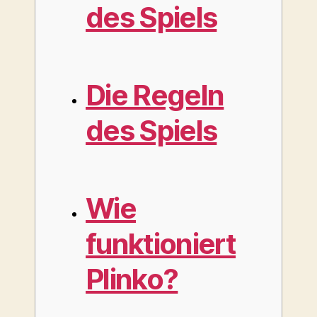
des Spiels
Die Regeln
des Spiels
Wie
funktioniert
Plinko?