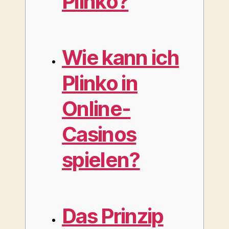
Plinko?
Wie kann ich
Plinko in
Online-
Casinos
spielen?
Das Prinzip