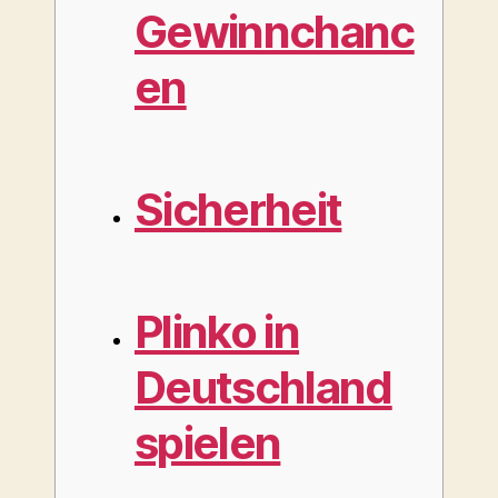
Gewinnchanc
en
Sicherheit
Plinko in
Deutschland
spielen