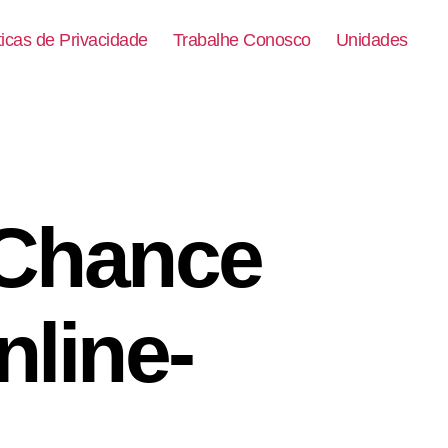
ticas de Privacidade
Trabalhe Conosco
Unidades
 Chance
nline-