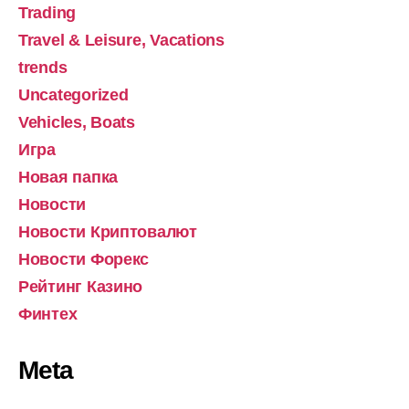
Trading
Travel & Leisure, Vacations
trends
Uncategorized
Vehicles, Boats
Игра
Новая папка
Новости
Новости Криптовалют
Новости Форекс
Рейтинг Казино
Финтех
Meta