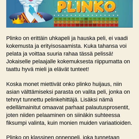
Plinko on erittäin uhkapeli ja hauska peli, ei vaadi
kokemusta ja erityisosaamista. Kuka tahansa voi
pelata ja voittaa suuria rahaa tässä pelissä!
Jokaiselle pelaajalle kokemuksesta riippumatta on
taattu hyvä mieli ja elävät tunteet!
Koska monet miettivät onko plinko huijaus, niin
asian välttämiseksi parasta on valita peli, jonka on
tehnyt tunnettu pelinkehittäjä. Lisäksi nämä
edellämainitut omaavat parhaat palautusprosentit,
joten niiden pelaaminen on siinäkin suhteessa
fiksumpi valinta, kuin monien muiden variaatioiden.
Plinko on klassinen onnenpeli, joka tunnetaan