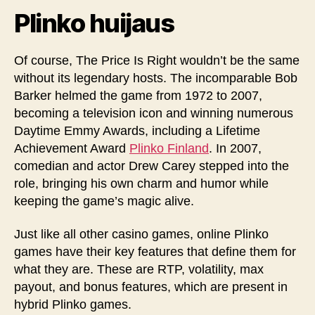
Plinko huijaus
Of course, The Price Is Right wouldn’t be the same
without its legendary hosts. The incomparable Bob
Barker helmed the game from 1972 to 2007,
becoming a television icon and winning numerous
Daytime Emmy Awards, including a Lifetime
Achievement Award
Plinko Finland
. In 2007,
comedian and actor Drew Carey stepped into the
role, bringing his own charm and humor while
keeping the game’s magic alive.
Just like all other casino games, online Plinko
games have their key features that define them for
what they are. These are RTP, volatility, max
payout, and bonus features, which are present in
hybrid Plinko games.