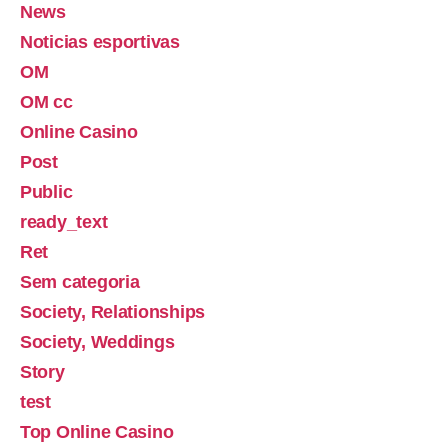
News
Noticias esportivas
OM
OM cc
Online Casino
Post
Public
ready_text
Ret
Sem categoria
Society, Relationships
Society, Weddings
Story
test
Top Online Casino