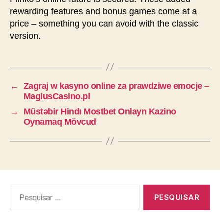
rewarding features and bonus games come at a
price – something you can avoid with the classic
version.
←
Zagraj w kasyno online za prawdziwe emocje –
MagiusCasino.pl
→
Müstəbir Hindı Mostbet Onlayn Kazino
Oynamaq Mövcud