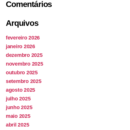
Comentários
Arquivos
fevereiro 2026
janeiro 2026
dezembro 2025
novembro 2025
outubro 2025
setembro 2025
agosto 2025
julho 2025
junho 2025
maio 2025
abril 2025