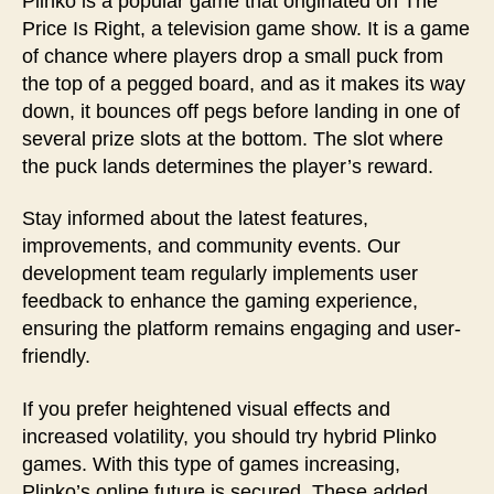
Plinko is a popular game that originated on The
Price Is Right, a television game show. It is a game
of chance where players drop a small puck from
the top of a pegged board, and as it makes its way
down, it bounces off pegs before landing in one of
several prize slots at the bottom. The slot where
the puck lands determines the player’s reward.
Stay informed about the latest features,
improvements, and community events. Our
development team regularly implements user
feedback to enhance the gaming experience,
ensuring the platform remains engaging and user-
friendly.
If you prefer heightened visual effects and
increased volatility, you should try hybrid Plinko
games. With this type of games increasing,
Plinko’s online future is secured. These added