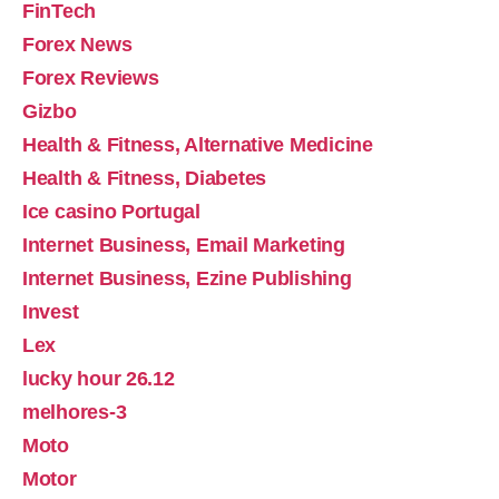
FinTech
Forex News
Forex Reviews
Gizbo
Health & Fitness, Alternative Medicine
Health & Fitness, Diabetes
Ice casino Portugal
Internet Business, Email Marketing
Internet Business, Ezine Publishing
Invest
Lex
lucky hour 26.12
melhores-3
Moto
Motor