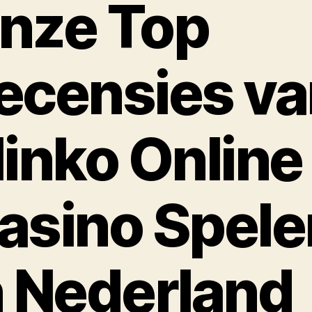
nze Top
ecensies va
linko Online
asino Spele
n Nederland