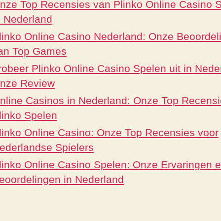
nze Top Recensies van Plinko Online Casino 
n Nederland
linko Online Casino Nederland: Onze Beoordel
an Top Games
robeer Plinko Online Casino Spelen uit in Nede
nze Review
nline Casinos in Nederland: Onze Top Recens
linko Spelen
linko Online Casino: Onze Top Recensies voor
ederlandse Spielers
linko Online Casino Spelen: Onze Ervaringen 
eoordelingen in Nederland