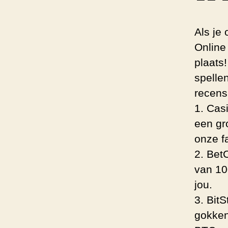
Als je
Online
plaats
spelle
recens
1. Cas
een gr
onze f
2. Bet
van 10
jou.
3. BitS
gokken