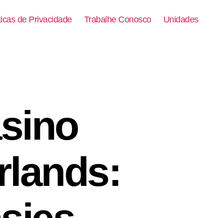
ticas de Privacidade
Trabalhe Conosco
Unidades
asino
rlands:
sies