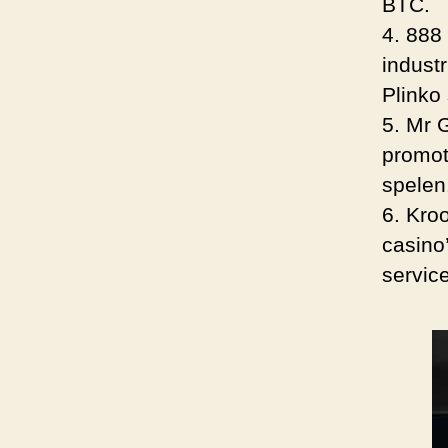
BTC.
4. 888
indust
Plinko
5. Mr 
promot
spelen
6. Kro
casino
servic