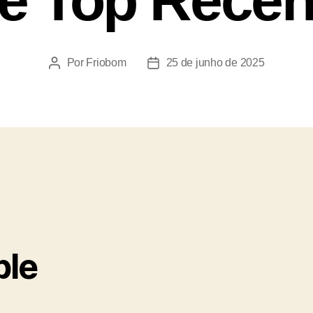
Por
Friobom
25 de junho de 2025
ble