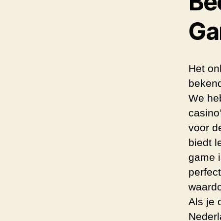
Be
Ga
Het onl
bekend
We heb
casino
voor d
biedt 
game i
perfec
waardo
Als je
Nederl