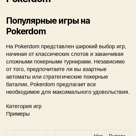
Популярные игры на
Pokerdom
На Pokerdom представлен широкий выбор игр,
начиная от классических слотов и заканчивая
сложными покерными турнирами. Независимо
от того, предпочитаете ли вы азартные
автоматы или стратегические покерные
баталии, Pokerdom предлагает все
необходимое для максимального удовольствия.
Категория игр
Примеры