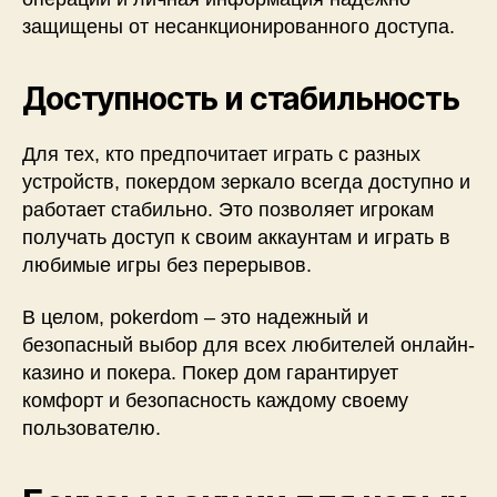
защищены от несанкционированного доступа.
Доступность и стабильность
Для тех, кто предпочитает играть с разных
устройств, покердом зеркало всегда доступно и
работает стабильно. Это позволяет игрокам
получать доступ к своим аккаунтам и играть в
любимые игры без перерывов.
В целом, pokerdom – это надежный и
безопасный выбор для всех любителей онлайн-
казино и покера. Покер дом гарантирует
комфорт и безопасность каждому своему
пользователю.