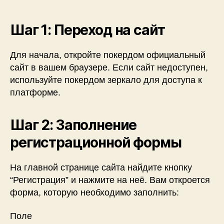
Шаг 1: Переход на сайт
Для начала, откройте покердом официальный
сайт в вашем браузере. Если сайт недоступен,
используйте покердом зеркало для доступа к
платформе.
Шаг 2: Заполнение
регистрационной формы
На главной странице сайта найдите кнопку
“Регистрация” и нажмите на неё. Вам откроется
форма, которую необходимо заполнить:
Поле