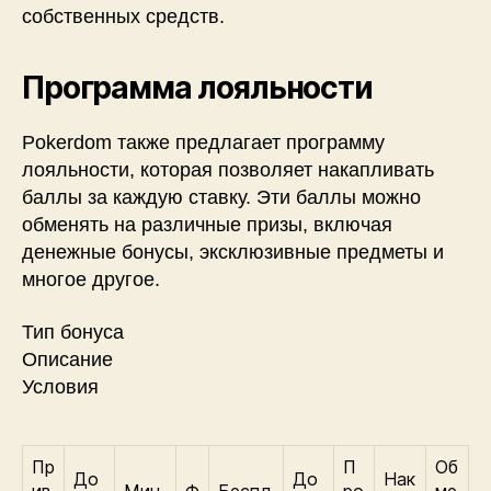
собственных средств.
Программа лояльности
Pokerdom также предлагает программу
лояльности, которая позволяет накапливать
баллы за каждую ставку. Эти баллы можно
обменять на различные призы, включая
денежные бонусы, эксклюзивные предметы и
многое другое.
Тип бонуса
Описание
Условия
Пр
П
Об
До
До
Нак
ив
Мин
Ф
Беспл
ро
ме