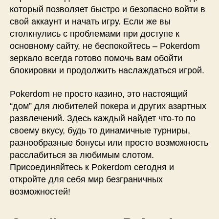
который позволяет быстро и безопасно войти в
свой аккаунт и начать игру. Если же вы
столкнулись с проблемами при доступе к
основному сайту, не беспокойтесь – Pokerdom
зеркало всегда готово помочь вам обойти
блокировки и продолжить наслаждаться игрой.
Pokerdom не просто казино, это настоящий
“дом” для любителей покера и других азартных
развлечений. Здесь каждый найдет что-то по
своему вкусу, будь то динамичные турниры,
разнообразные бонусы или просто возможность
расслабиться за любимым слотом.
Присоединяйтесь к Pokerdom сегодня и
откройте для себя мир безграничных
возможностей!