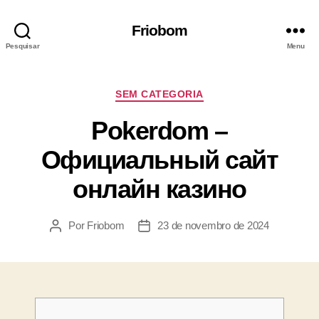
Friobom
Pesquisar
Menu
SEM CATEGORIA
Pokerdom –
Официальный сайт
онлайн казино
Por
Friobom
23 de novembro de 2024