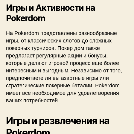
Игры и Активности на
Pokerdom
На Pokerdom представлены разнообразные
игры, от классических слотов до сложных
покерных турниров. Покер дом также
предлагает регулярные акции и бонусы,
которые делают игровой процесс еще более
интересным и выгодным. Независимо от того,
предпочитаете ли вы азартные игры или
стратегические покерные баталии, Pokerdom
имеет все необходимое для удовлетворения
ваших потребностей.
Игры и развлечения на
Pokerdom