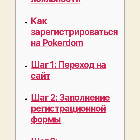
Как
зарегистрироваться
на Pokerdom
Шаг 1: Переход на
сайт
Шаг 2: Заполнение
регистрационной
формы