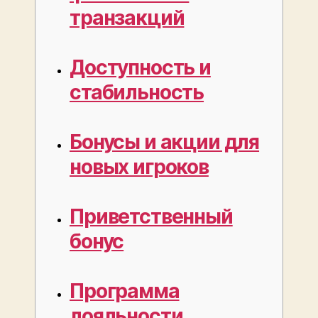
транзакций
Доступность и
стабильность
Бонусы и акции для
новых игроков
Приветственный
бонус
Программа
лояльности