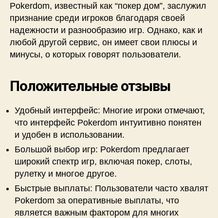
Pokerdom, известный как “покер дом”, заслужил
признание среди игроков благодаря своей
надежности и разнообразию игр. Однако, как и
любой другой сервис, он имеет свои плюсы и
минусы, о которых говорят пользователи.
Положительные отзывы
Удобный интерфейс: Многие игроки отмечают,
что интерфейс Pokerdom интуитивно понятен
и удобен в использовании.
Большой выбор игр: Pokerdom предлагает
широкий спектр игр, включая покер, слоты,
рулетку и многое другое.
Быстрые выплаты: Пользователи часто хвалят
Pokerdom за оперативные выплаты, что
является важным фактором для многих