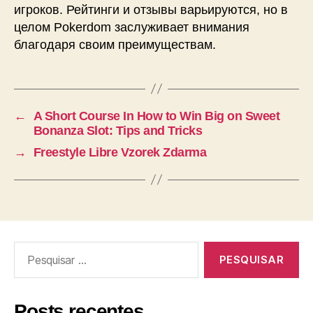
игроков. Рейтинги и отзывы варьируются, но в
целом Pokerdom заслуживает внимания
благодаря своим преимуществам.
←
A Short Course In How to Win Big on Sweet
Bonanza Slot: Tips and Tricks
→
Freestyle Libre Vzorek Zdarma
Posts recentes