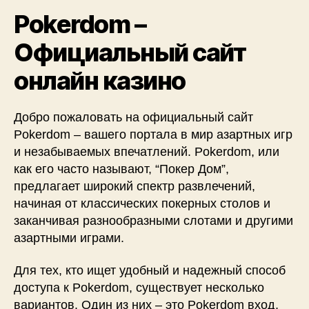
Pokerdom –
Официальный сайт
онлайн казино
Добро пожаловать на официальный сайт
Pokerdom – вашего портала в мир азартных игр
и незабываемых впечатлений. Pokerdom, или
как его часто называют, “Покер Дом”,
предлагает широкий спектр развлечений,
начиная от классических покерных столов и
заканчивая разнообразными слотами и другими
азартными играми.
Для тех, кто ищет удобный и надежный способ
доступа к Pokerdom, существует несколько
вариантов. Один из них – это Pokerdom вход,