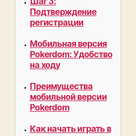
Шаг 3:
Подтверждение
регистрации
Мобильная версия
Pokerdom: Удобство
на ходу
Преимущества
мобильной версии
Pokerdom
Как начать играть в