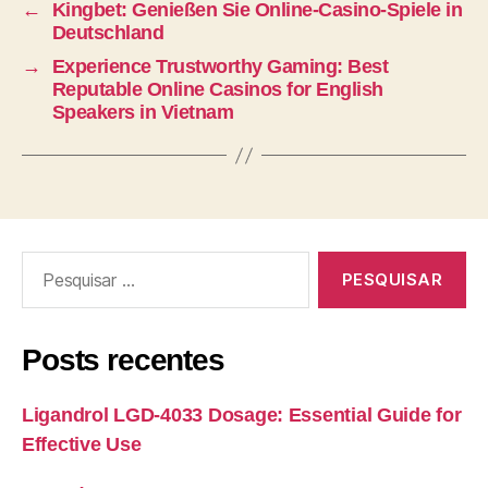
←
Kingbet: Genießen Sie Online-Casino-Spiele in
Deutschland
→
Experience Trustworthy Gaming: Best
Reputable Online Casinos for English
Speakers in Vietnam
Posts recentes
Ligandrol LGD-4033 Dosage: Essential Guide for
Effective Use