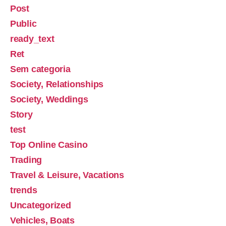
Post
Public
ready_text
Ret
Sem categoria
Society, Relationships
Society, Weddings
Story
test
Top Online Casino
Trading
Travel & Leisure, Vacations
trends
Uncategorized
Vehicles, Boats