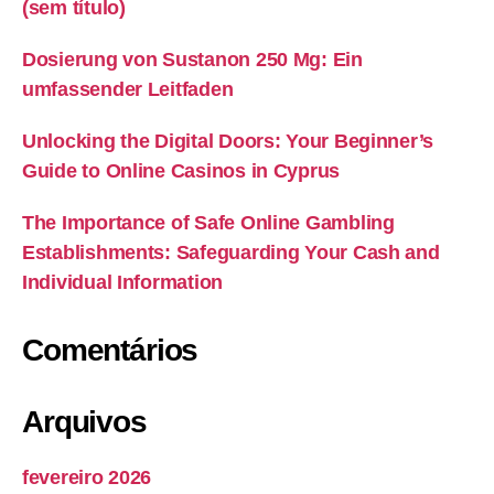
(sem título)
Dosierung von Sustanon 250 Mg: Ein
umfassender Leitfaden
Unlocking the Digital Doors: Your Beginner’s
Guide to Online Casinos in Cyprus
The Importance of Safe Online Gambling
Establishments: Safeguarding Your Cash and
Individual Information
Comentários
Arquivos
fevereiro 2026