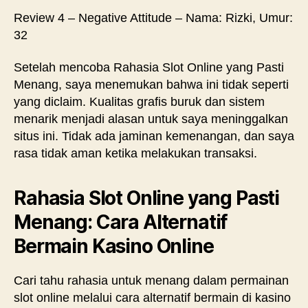
Review 4 – Negative Attitude – Nama: Rizki, Umur:
32
Setelah mencoba Rahasia Slot Online yang Pasti
Menang, saya menemukan bahwa ini tidak seperti
yang diclaim. Kualitas grafis buruk dan sistem
menarik menjadi alasan untuk saya meninggalkan
situs ini. Tidak ada jaminan kemenangan, dan saya
rasa tidak aman ketika melakukan transaksi.
Rahasia Slot Online yang Pasti
Menang: Cara Alternatif
Bermain Kasino Online
Cari tahu rahasia untuk menang dalam permainan
slot online melalui cara alternatif bermain di kasino