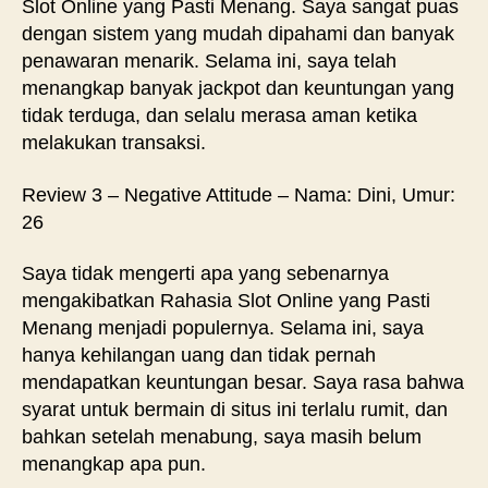
Slot Online yang Pasti Menang. Saya sangat puas
dengan sistem yang mudah dipahami dan banyak
penawaran menarik. Selama ini, saya telah
menangkap banyak jackpot dan keuntungan yang
tidak terduga, dan selalu merasa aman ketika
melakukan transaksi.
Review 3 – Negative Attitude – Nama: Dini, Umur:
26
Saya tidak mengerti apa yang sebenarnya
mengakibatkan Rahasia Slot Online yang Pasti
Menang menjadi populernya. Selama ini, saya
hanya kehilangan uang dan tidak pernah
mendapatkan keuntungan besar. Saya rasa bahwa
syarat untuk bermain di situs ini terlalu rumit, dan
bahkan setelah menabung, saya masih belum
menangkap apa pun.