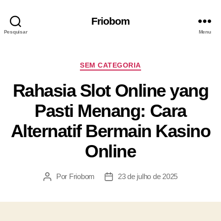
Friobom
Pesquisar
Menu
SEM CATEGORIA
Rahasia Slot Online yang
Pasti Menang: Cara
Alternatif Bermain Kasino
Online
Por
Friobom
23 de julho de 2025