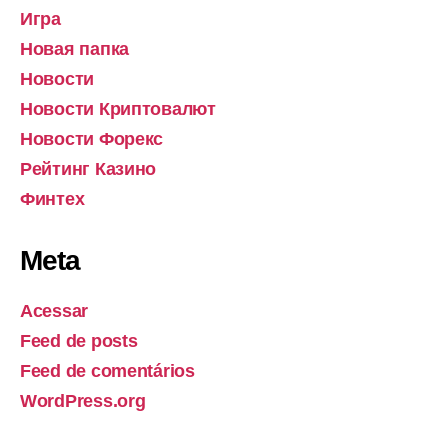
Игра
Новая папка
Новости
Новости Криптовалют
Новости Форекс
Рейтинг Казино
Финтех
Meta
Acessar
Feed de posts
Feed de comentários
WordPress.org