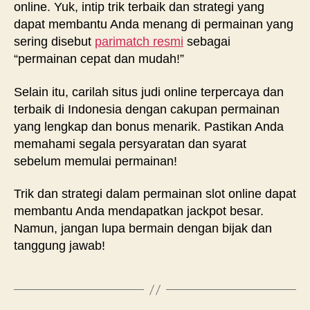
online. Yuk, intip trik terbaik dan strategi yang
dapat membantu Anda menang di permainan yang
sering disebut
parimatch resmi
sebagai
“permainan cepat dan mudah!”
Selain itu, carilah situs judi online terpercaya dan
terbaik di Indonesia dengan cakupan permainan
yang lengkap dan bonus menarik. Pastikan Anda
memahami segala persyaratan dan syarat
sebelum memulai permainan!
Trik dan strategi dalam permainan slot online dapat
membantu Anda mendapatkan jackpot besar.
Namun, jangan lupa bermain dengan bijak dan
tanggung jawab!