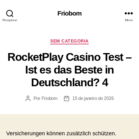
Friobom
Pesquisar
Menu
SEM CATEGORIA
RocketPlay Casino Test –
Ist es das Beste in
Deutschland? 4
Por
Friobom
15 de janeiro de 2026
Versicherungen können zusätzlich schützen.