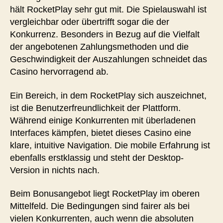
hält RocketPlay sehr gut mit. Die Spielauswahl ist
vergleichbar oder übertrifft sogar die der
Konkurrenz. Besonders in Bezug auf die Vielfalt
der angebotenen Zahlungsmethoden und die
Geschwindigkeit der Auszahlungen schneidet das
Casino hervorragend ab.
Ein Bereich, in dem RocketPlay sich auszeichnet,
ist die Benutzerfreundlichkeit der Plattform.
Während einige Konkurrenten mit überladenen
Interfaces kämpfen, bietet dieses Casino eine
klare, intuitive Navigation. Die mobile Erfahrung ist
ebenfalls erstklassig und steht der Desktop-
Version in nichts nach.
Beim Bonusangebot liegt RocketPlay im oberen
Mittelfeld. Die Bedingungen sind fairer als bei
vielen Konkurrenten, auch wenn die absoluten