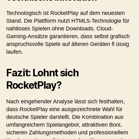
Technologisch ist RocketPlay auf dem neuesten
Stand. Die Plattform nutzt HTML5-Technologie für
nahtloses Spielen ohne Downloads. Cloud-
Gaming-Ansätze garantieren, dass selbst grafisch
anspruchsvolle Spiele auf älteren Geräten fl üssig
laufen.
Fazit: Lohnt sich
RocketPlay?
Nach eingehender Analyse lässt sich festhalten,
dass RocketPlay eine ausgezeichnete Wahl für
deutsche Spieler darstellt. Die Kombination aus
umfangreichem Spielangebot, attraktiven Boni,
sicheren Zahlungsmethoden und professionellem