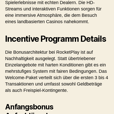
Spielerlebnisse mit echten Dealern. Die HD-
Streams und interaktiven Funktionen sorgen für
eine immersive Atmosphäre, die dem Besuch
eines landbasierten Casinos nahekommt.
Incentive Programm Details
Die Bonusarchitektur bei RocketPlay ist auf
Nachhaltigkeit ausgelegt. Statt übertriebener
Einzelangebote mit harten Konditionen gibt es ein
mehrstufiges System mit fairen Bedingungen. Das
Welcome-Paket verteilt sich über die ersten 3 bis 4
Transaktionen und umfasst sowohl Geldbeträge
als auch Freispiel-Kontingente.
Anfangsbonus