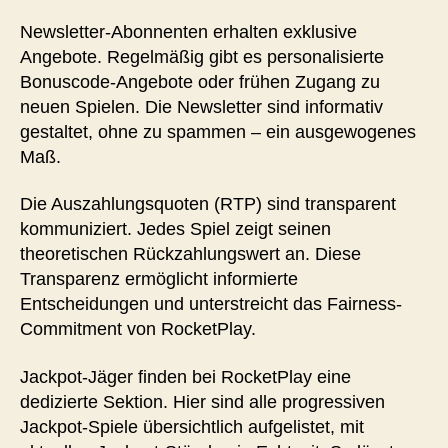
Newsletter-Abonnenten erhalten exklusive
Angebote. Regelmäßig gibt es personalisierte
Bonuscode-Angebote oder frühen Zugang zu
neuen Spielen. Die Newsletter sind informativ
gestaltet, ohne zu spammen – ein ausgewogenes
Maß.
Die Auszahlungsquoten (RTP) sind transparent
kommuniziert. Jedes Spiel zeigt seinen
theoretischen Rückzahlungswert an. Diese
Transparenz ermöglicht informierte
Entscheidungen und unterstreicht das Fairness-
Commitment von RocketPlay.
Jackpot-Jäger finden bei RocketPlay eine
dedizierte Sektion. Hier sind alle progressiven
Jackpot-Spiele übersichtlich aufgelistet, mit