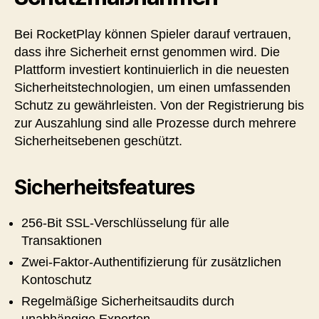
Bei RocketPlay können Spieler darauf vertrauen,
dass ihre Sicherheit ernst genommen wird. Die
Plattform investiert kontinuierlich in die neuesten
Sicherheitstechnologien, um einen umfassenden
Schutz zu gewährleisten. Von der Registrierung bis
zur Auszahlung sind alle Prozesse durch mehrere
Sicherheitsebenen geschützt.
Sicherheitsfeatures
256-Bit SSL-Verschlüsselung für alle
Transaktionen
Zwei-Faktor-Authentifizierung für zusätzlichen
Kontoschutz
Regelmäßige Sicherheitsaudits durch
unabhängige Experten