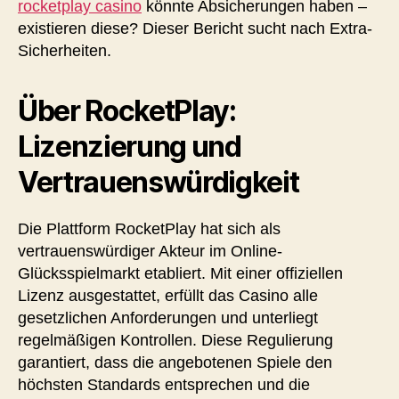
rocketplay casino
könnte Absicherungen haben –
existieren diese? Dieser Bericht sucht nach Extra-
Sicherheiten.
Über RocketPlay:
Lizenzierung und
Vertrauenswürdigkeit
Die Plattform RocketPlay hat sich als
vertrauenswürdiger Akteur im Online-
Glücksspielmarkt etabliert. Mit einer offiziellen
Lizenz ausgestattet, erfüllt das Casino alle
gesetzlichen Anforderungen und unterliegt
regelmäßigen Kontrollen. Diese Regulierung
garantiert, dass die angebotenen Spiele den
höchsten Standards entsprechen und die