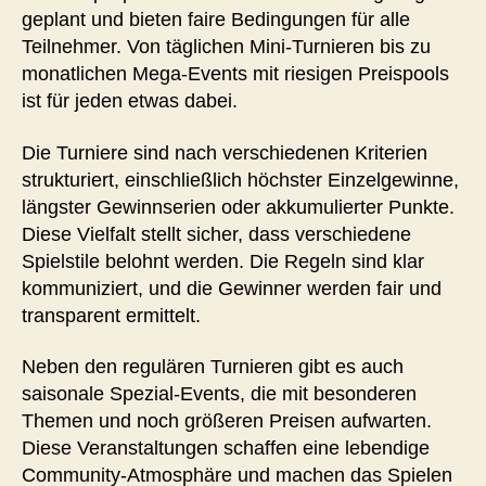
geplant und bieten faire Bedingungen für alle
Teilnehmer. Von täglichen Mini-Turnieren bis zu
monatlichen Mega-Events mit riesigen Preispools
ist für jeden etwas dabei.
Die Turniere sind nach verschiedenen Kriterien
strukturiert, einschließlich höchster Einzelgewinne,
längster Gewinnserien oder akkumulierter Punkte.
Diese Vielfalt stellt sicher, dass verschiedene
Spielstile belohnt werden. Die Regeln sind klar
kommuniziert, und die Gewinner werden fair und
transparent ermittelt.
Neben den regulären Turnieren gibt es auch
saisonale Spezial-Events, die mit besonderen
Themen und noch größeren Preisen aufwarten.
Diese Veranstaltungen schaffen eine lebendige
Community-Atmosphäre und machen das Spielen