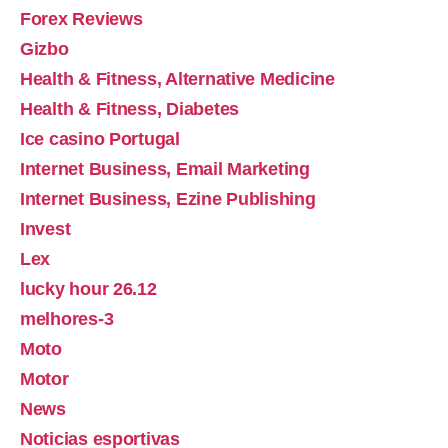
Forex Reviews
Gizbo
Health & Fitness, Alternative Medicine
Health & Fitness, Diabetes
Ice casino Portugal
Internet Business, Email Marketing
Internet Business, Ezine Publishing
Invest
Lex
lucky hour 26.12
melhores-3
Moto
Motor
News
Noticias esportivas