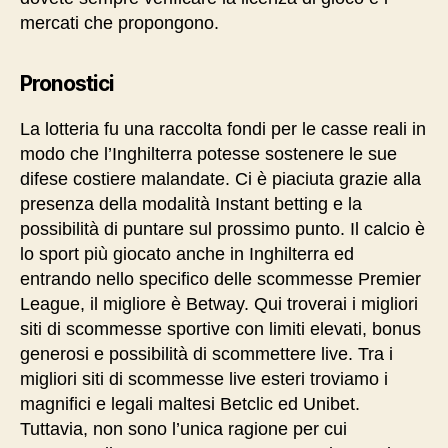
mercati che propongono.
Pronostici
La lotteria fu una raccolta fondi per le casse reali in
modo che l’Inghilterra potesse sostenere le sue
difese costiere malandate. Ci è piaciuta grazie alla
presenza della modalità Instant betting e la
possibilità di puntare sul prossimo punto. Il calcio è
lo sport più giocato anche in Inghilterra ed
entrando nello specifico delle scommesse Premier
League, il migliore è Betway. Qui troverai i migliori
siti di scommesse sportive con limiti elevati, bonus
generosi e possibilità di scommettere live. Tra i
migliori siti di scommesse live esteri troviamo i
magnifici e legali maltesi Betclic ed Unibet.
Tuttavia, non sono l’unica ragione per cui