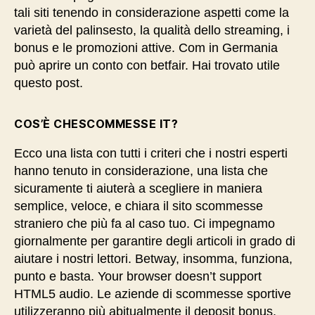
tali siti tenendo in considerazione aspetti come la
varietà del palinsesto, la qualità dello streaming, i
bonus e le promozioni attive. Com in Germania
può aprire un conto con betfair. Hai trovato utile
questo post.
COS’È CHESCOMMESSE IT?
Ecco una lista con tutti i criteri che i nostri esperti
hanno tenuto in considerazione, una lista che
sicuramente ti aiuterà a scegliere in maniera
semplice, veloce, e chiara il sito scommesse
straniero che più fa al caso tuo. Ci impegnamo
giornalmente per garantire degli articoli in grado di
aiutare i nostri lettori. Betway, insomma, funziona,
punto e basta. Your browser doesn’t support
HTML5 audio. Le aziende di scommesse sportive
utilizzeranno più abitualmente il deposit bonus,