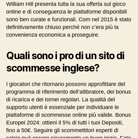
William Hill presenta tutta la sua offerta sul gioco
online e di conseguenza le piattaforme disponibili
sono ben curate e funzionali. Com nel 2015 è stato
definitivamente chiuso perché non c’era più la
convenienza economica a proseguire.
Quali sono i pro di un sito di
scommesse inglese?
I giocatori che ritornano possono approfittare del
programma di riferimento dell’allibratore, dei bonus
di ricarica e dei tornei regolari. La qualità del
supporto utenti è essenziale per individuare le
piattaforme di scommesse online più valide. Bonus
Europei 2024: ottieni il 5% di tutti i tuoi Depositi,
fino a 50€. Seguire gli scommettitori esperti di