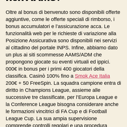
Oltre al bonus di benvenuto sono disponibili offerte
aggiuntive, come le offerte speciali di rimborso, i
bonus accumulatori e l’assicurazione acca. Le
funzionalità web per le richieste di variazione alla
Posizione Assicurativa sono disponibili nei servizi
al cittadino del portale INPS. Infine, abbiamo dato
un plus ai siti scommesse AAMS/ADM che
propongono giocate su eventi virtuali ed ippici.
000€ in bonus per i primi 400 giocatori della
classifica. Casinò 100% fino a
Smok Ace Italia
200€ + 50 FreeSpin. La squadra campione entra di
diritto in Champions League, assieme alle
successive tre classificate, per l’Europa League e
la Conference League bisogna considerare anche
le formazioni vincitrici di FA Cup e di Football
League Cup. La sua ampia supervisione
comprende controlli regolari e una procedura