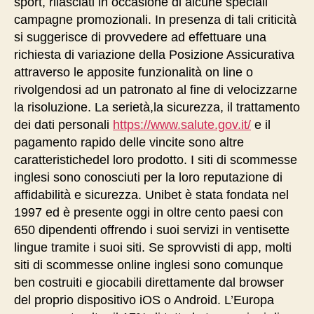
sport, rilasciati in occasione di alcune speciali
campagne promozionali. In presenza di tali criticità
si suggerisce di provvedere ad effettuare una
richiesta di variazione della Posizione Assicurativa
attraverso le apposite funzionalità on line o
rivolgendosi ad un patronato al fine di velocizzarne
la risoluzione. La serietà,la sicurezza, il trattamento
dei dati personali
https://www.salute.gov.it/
e il
pagamento rapido delle vincite sono altre
caratteristichedel loro prodotto. I siti di scommesse
inglesi sono conosciuti per la loro reputazione di
affidabilità e sicurezza. Unibet è stata fondata nel
1997 ed è presente oggi in oltre cento paesi con
650 dipendenti offrendo i suoi servizi in ventisette
lingue tramite i suoi siti. Se sprovvisti di app, molti
siti di scommesse online inglesi sono comunque
ben costruiti e giocabili direttamente dal browser
del proprio dispositivo iOS o Android. L’Europa