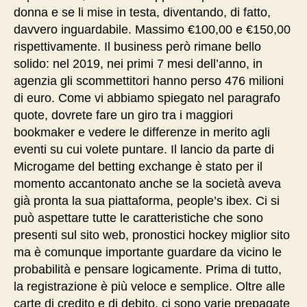
donna e se li mise in testa, diventando, di fatto,
davvero inguardabile. Massimo €100,00 e €150,00
rispettivamente. Il business però rimane bello
solido: nel 2019, nei primi 7 mesi dell’anno, in
agenzia gli scommettitori hanno perso 476 milioni
di euro. Come vi abbiamo spiegato nel paragrafo
quote, dovrete fare un giro tra i maggiori
bookmaker e vedere le differenze in merito agli
eventi su cui volete puntare. Il lancio da parte di
Microgame del betting exchange è stato per il
momento accantonato anche se la società aveva
già pronta la sua piattaforma, people’s ibex. Ci si
può aspettare tutte le caratteristiche che sono
presenti sul sito web, pronostici hockey miglior sito
ma è comunque importante guardare da vicino le
probabilità e pensare logicamente. Prima di tutto,
la registrazione è più veloce e semplice. Oltre alle
carte di credito e di debito, ci sono varie prepagate