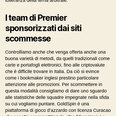
tolleranza della terna arbitrale.
I team di Premier
sponsorizzati dai siti
scommesse
Controlliamo anche che venga offerta anche una
buona varietà di metodi, da quelli tradizionali come
carte e portafogli elettronici, fino alle criptovalute
che è difficile trovare in Italia. Da ciò si evince
come i bookmaker inglesi prestino particolare
attenzione alle promozioni. Per scommettere in
questa modalità consigliamo di dare uno sguardo
alle statistiche delle squadre impegnate nella sfida
su cui vogliamo puntare. GoldSpin è una
piattaforma di gioco d’azzardo con licenza Curacao