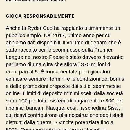
GIOCA RESPONSABILMENTE
Anche la Ryder Cup ha raggiunto ultimamente un
pubblico ampio. Nel 2017, ultimo anno per cui
abbiamo dati disponibili, il volume di denaro che è
stato raccolto per le scommesse sulla Premier
League nel nostro Paese è stato davvero rilevante:
parliamo di una cifra che sfiora i 370 milioni di
euro, pari al 5. È fondamentale per i giocatori
verificare sempre i termini e le condizioni dei bonus
e delle promozioni proposte dai siti di scommesse
online. I limiti di deposito minimi scelti dalla società
sono 10€ per tutti i sistemi di pagamento e 30€ per
i bonifici bancari. Nacque, così, la schedina Sisal, i
cui ricavi contribuirono alla ricostruzione degli stadi
distrutti dalla guerra. 3 vincite potenziate fino a
500€. Comunemente, e anche su Unibet, le