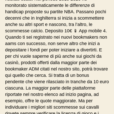
monitorato sistematicamente le differenze di
handicap proposte su partite NBA. Passano pochi
decenni che in Inghilterra si inizia a scommettere
anche su altri sport e nascono, tra l’altro, le
scommesse calcio. Deposito 10€ 📱 App mobile 4.
Quando ti sei registrato nei nuovi bookmakers non
aams con successo, non serve altro che inizi a
depositare i fondi per poter iniziare a divertirti. E
per chi vuole saperne di più anche sui giochi da
casinò, prodotti offerti dalla maggior parte dei
bookmaker ADM citati nel nostro sito, potrà trovare
qui quello che cerca. Si tratta di un bonus
pendente che viene rilasciato in tranche da 10 euro
ciascuna. La maggior parte delle piattaforme
riportate nel nostro elenco ad inizio pagina, ad
esempio, offre le quote maggiorate. Ma per
individuare i migliori siti scommesse sui cavalli
dovete sempre verificare la licenza di gioco e i