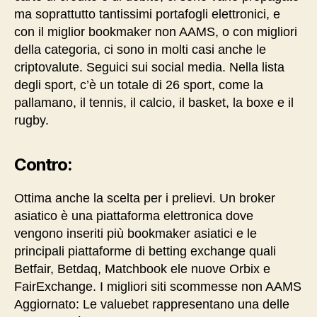
ma soprattutto tantissimi portafogli elettronici, e
con il miglior bookmaker non AAMS, o con migliori
della categoria, ci sono in molti casi anche le
criptovalute. Seguici sui social media. Nella lista
degli sport, c’è un totale di 26 sport, come la
pallamano, il tennis, il calcio, il basket, la boxe e il
rugby.
Contro:
Ottima anche la scelta per i prelievi. Un broker
asiatico è una piattaforma elettronica dove
vengono inseriti più bookmaker asiatici e le
principali piattaforme di betting exchange quali
Betfair, Betdaq, Matchbook ele nuove Orbix e
FairExchange. I migliori siti scommesse non AAMS
Aggiornato: Le valuebet rappresentano una delle