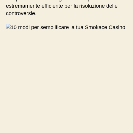
estremamente efficiente per la risoluzione delle
controversie.