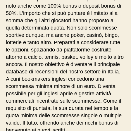
noto anche come 100% bonus o deposit bonus di
50%. L’importo che si può puntare è limitato alla
somma che gli altri giocatori hanno proposto a
quella determinata quota. Non solo scommesse
sportive dunque, ma anche poker, casinò, bingo,
lotterie e tanto altro. Preparati a considerare tutte
le opzioni, spaziando da piattaforme costruite
attorno a calcio, tennis, basket, volley e molto altro
ancora. Il nostro obiettivo è diventare il principale
database di recensioni del nostro settore in Italia.
Alcuni bookmakers inglesi concedono una
scommessa minima minore di un euro. Diventa
possibile per gli inglesi aprile e gestire attività
commerciali incentrate sulle scommesse. Come il
requisito di puntata, la sua durata nel tempo e la
quota minima delle scommesse singole o multiple
valide. Il tutto, offrendo anche dei ricchi bonus di
benvenuto ai nuovi iscritti.