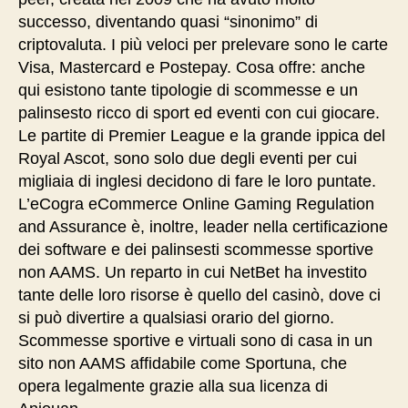
successo, diventando quasi “sinonimo” di
criptovaluta. I più veloci per prelevare sono le carte
Visa, Mastercard e Postepay. Cosa offre: anche
qui esistono tante tipologie di scommesse e un
palinsesto ricco di sport ed eventi con cui giocare.
Le partite di Premier League e la grande ippica del
Royal Ascot, sono solo due degli eventi per cui
migliaia di inglesi decidono di fare le loro puntate.
L’eCogra eCommerce Online Gaming Regulation
and Assurance è, inoltre, leader nella certificazione
dei software e dei palinsesti scommesse sportive
non AAMS. Un reparto in cui NetBet ha investito
tante delle loro risorse è quello del casinò, dove ci
si può divertire a qualsiasi orario del giorno.
Scommesse sportive e virtuali sono di casa in un
sito non AAMS affidabile come Sportuna, che
opera legalmente grazie alla sua licenza di