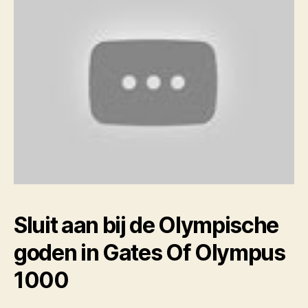
Sluit aan bij de Olympische
goden in Gates Of Olympus
1000