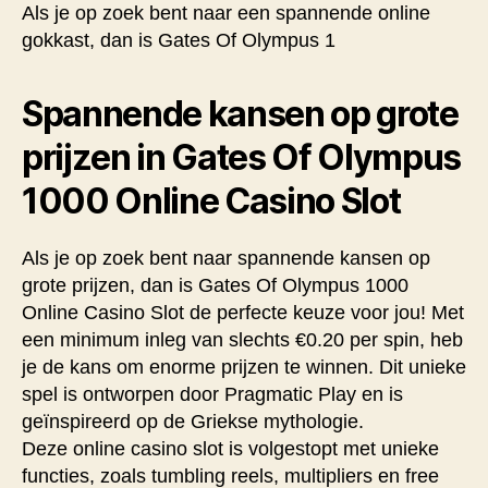
Als je op zoek bent naar een spannende online
gokkast, dan is Gates Of Olympus 1
Spannende kansen op grote
prijzen in Gates Of Olympus
1000 Online Casino Slot
Als je op zoek bent naar spannende kansen op
grote prijzen, dan is Gates Of Olympus 1000
Online Casino Slot de perfecte keuze voor jou! Met
een minimum inleg van slechts €0.20 per spin, heb
je de kans om enorme prijzen te winnen. Dit unieke
spel is ontworpen door Pragmatic Play en is
geïnspireerd op de Griekse mythologie.
Deze online casino slot is volgestopt met unieke
functies, zoals tumbling reels, multipliers en free