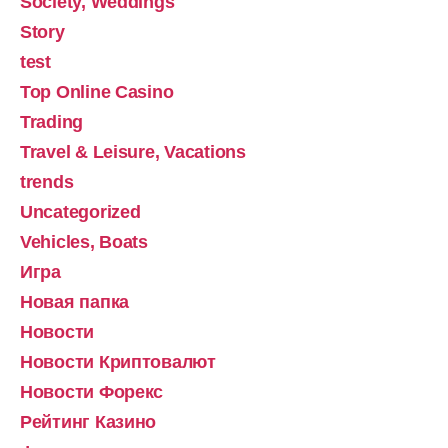
Society, Weddings
Story
test
Top Online Casino
Trading
Travel & Leisure, Vacations
trends
Uncategorized
Vehicles, Boats
Игра
Новая папка
Новости
Новости Криптовалют
Новости Форекс
Рейтинг Казино