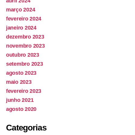
abril 2024
março 2024
fevereiro 2024
janeiro 2024
dezembro 2023
novembro 2023
outubro 2023
setembro 2023
agosto 2023
maio 2023
fevereiro 2023
junho 2021
agosto 2020
Categorias