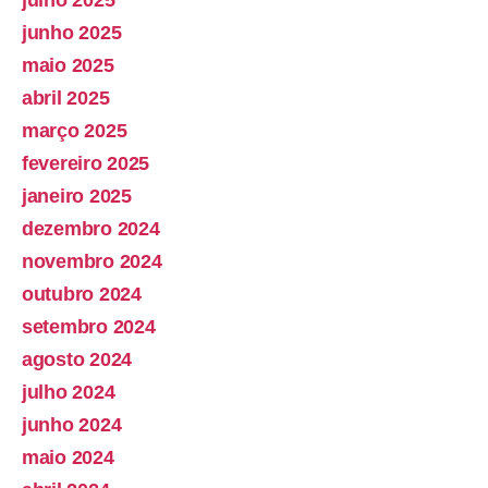
junho 2025
maio 2025
abril 2025
março 2025
fevereiro 2025
janeiro 2025
dezembro 2024
novembro 2024
outubro 2024
setembro 2024
agosto 2024
julho 2024
junho 2024
maio 2024