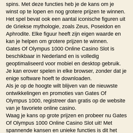
spins. Met deze functies heb je de kans om je
winst op te lopen en nog grotere prijzen te winnen.
Het spel bevat ook een aantal iconische figuren uit
de Griekse mythologie, zoals Zeus, Poseidon en
Aphrodite. Elke figuur heeft zijn eigen waarde en
kan je helpen om grotere prijzen te winnen.
Gates Of Olympus 1000 Online Casino Slot is
beschikbaar in Nederland en is volledig
geoptimaliseerd voor mobiel en desktop gebruik.
Je kan erover spelen in elke browser, zonder dat je
enige software hoeft te downloaden.
Als je op de hoogte wilt blijven van de nieuwste
ontwikkelingen en promoties van Gates Of
Olympus 1000, registreer dan gratis op de website
van je favoriete online casino.
Waag je kans op grote prijzen en probeer nu Gates
Of Olympus 1000 Online Casino Slot uit! Met
spannende kansen en unieke functies is dit het