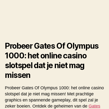
Probeer Gates Of Olympus
1000: het online casino
slotspel dat je niet mag
missen
Probeer Gates Of Olympus 1000: het online casino
slotspel dat je niet mag missen! Met prachtige
graphics en spannende gameplay, dit spel zal je
zeker boeien. Ontdek de geheimen van de
Gates