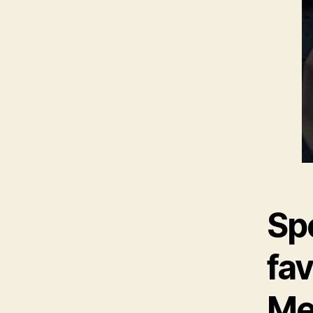
Sp
fa
Me