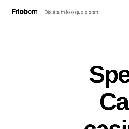
Friobom
Distribuindo o que é bom
Spe
Ca
casi