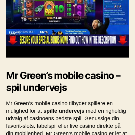
Mr Green’s mobile casino –
spil undervejs
Mr Green’s mobile casino tilbyder spillere en
mulighed for at
spille undervejs
med en righoldig
udvalg af casinoens bedste spil. Genussige din
favorit-slots, tabelspil eller live casino direkte på
din mobilenhed. Mr Green’s mobile casino er let at