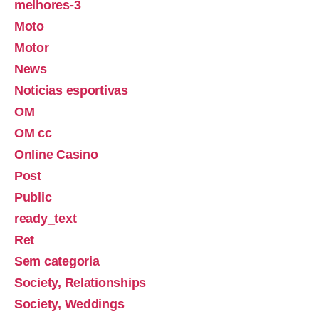
melhores-3
Moto
Motor
News
Noticias esportivas
OM
OM cc
Online Casino
Post
Public
ready_text
Ret
Sem categoria
Society, Relationships
Society, Weddings