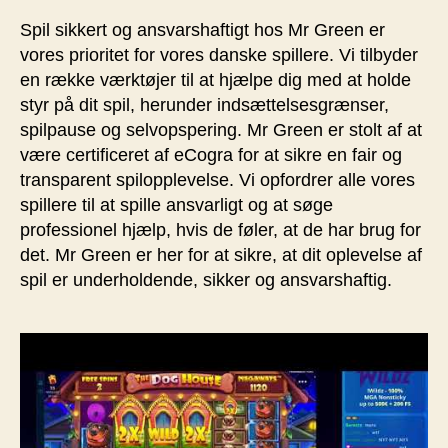
Spil sikkert og ansvarshaftigt hos Mr Green er
vores prioritet for vores danske spillere. Vi tilbyder
en række værktøjer til at hjælpe dig med at holde
styr på dit spil, herunder indsættelsesgrænser,
spilpause og selvopspering. Mr Green er stolt af at
være certificeret af eCogra for at sikre en fair og
transparent spilopplevelse. Vi opfordrer alle vores
spillere til at spille ansvarligt og at søge
professionel hjælp, hvis de føler, at de har brug for
det. Mr Green er her for at sikre, at dit oplevelse af
spil er underholdende, sikker og ansvarshaftig.