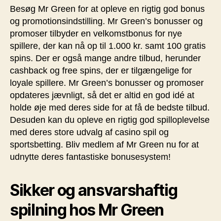
Besøg Mr Green for at opleve en rigtig god bonus
og promotionsindstilling. Mr Green’s bonusser og
promoser tilbyder en velkomstbonus for nye
spillere, der kan nå op til 1.000 kr. samt 100 gratis
spins. Der er også mange andre tilbud, herunder
cashback og free spins, der er tilgængelige for
loyale spillere. Mr Green’s bonusser og promoser
opdateres jævnligt, så det er altid en god idé at
holde øje med deres side for at få de bedste tilbud.
Desuden kan du opleve en rigtig god spilloplevelse
med deres store udvalg af casino spil og
sportsbetting. Bliv medlem af Mr Green nu for at
udnytte deres fantastiske bonusesystem!
Sikker og ansvarshaftig
spilning hos Mr Green