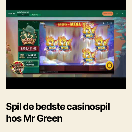
Spil de bedste casinospil
hos Mr Green