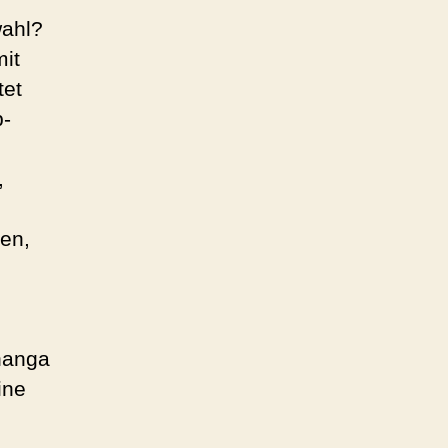
wahl?
it
tet
p-
,
len,
inanga
ine