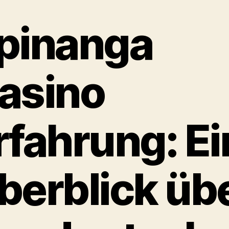
pinanga
asino
rfahrung: Ei
berblick üb