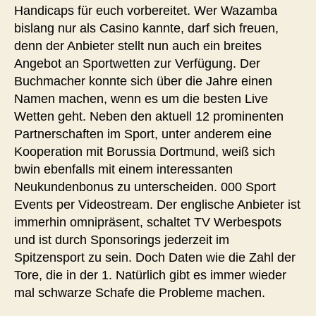
Handicaps für euch vorbereitet. Wer Wazamba
bislang nur als Casino kannte, darf sich freuen,
denn der Anbieter stellt nun auch ein breites
Angebot an Sportwetten zur Verfügung. Der
Buchmacher konnte sich über die Jahre einen
Namen machen, wenn es um die besten Live
Wetten geht. Neben den aktuell 12 prominenten
Partnerschaften im Sport, unter anderem eine
Kooperation mit Borussia Dortmund, weiß sich
bwin ebenfalls mit einem interessanten
Neukundenbonus zu unterscheiden. 000 Sport
Events per Videostream. Der englische Anbieter ist
immerhin omnipräsent, schaltet TV Werbespots
und ist durch Sponsorings jederzeit im
Spitzensport zu sein. Doch Daten wie die Zahl der
Tore, die in der 1. Natürlich gibt es immer wieder
mal schwarze Schafe die Probleme machen.