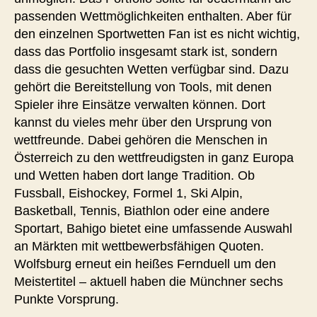
passenden Wettmöglichkeiten enthalten. Aber für
den einzelnen Sportwetten Fan ist es nicht wichtig,
dass das Portfolio insgesamt stark ist, sondern
dass die gesuchten Wetten verfügbar sind. Dazu
gehört die Bereitstellung von Tools, mit denen
Spieler ihre Einsätze verwalten können. Dort
kannst du vieles mehr über den Ursprung von
wettfreunde. Dabei gehören die Menschen in
Österreich zu den wettfreudigsten in ganz Europa
und Wetten haben dort lange Tradition. Ob
Fussball, Eishockey, Formel 1, Ski Alpin,
Basketball, Tennis, Biathlon oder eine andere
Sportart, Bahigo bietet eine umfassende Auswahl
an Märkten mit wettbewerbsfähigen Quoten.
Wolfsburg erneut ein heißes Fernduell um den
Meistertitel – aktuell haben die Münchner sechs
Punkte Vorsprung.