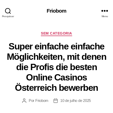
Friobom
Pesquisar
Menu
SEM CATEGORIA
Super einfache einfache
Möglichkeiten, mit denen
die Profis die besten
Online Casinos
Österreich bewerben
Por
Friobom
10 de julho de 2025