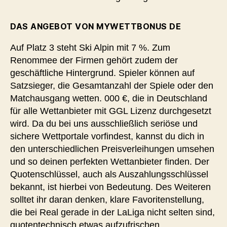
DAS ANGEBOT VON MYWETTBONUS DE
Auf Platz 3 steht Ski Alpin mit 7 %. Zum
Renommee der Firmen gehört zudem der
geschäftliche Hintergrund. Spieler können auf
Satzsieger, die Gesamtanzahl der Spiele oder den
Matchausgang wetten. 000 €, die in Deutschland
für alle Wettanbieter mit GGL Lizenz durchgesetzt
wird. Da du bei uns ausschließlich seriöse und
sichere Wettportale vorfindest, kannst du dich in
den unterschiedlichen Preisverleihungen umsehen
und so deinen perfekten Wettanbieter finden. Der
Quotenschlüssel, auch als Auszahlungsschlüssel
bekannt, ist hierbei von Bedeutung. Des Weiteren
solltet ihr daran denken, klare Favoritenstellung,
die bei Real gerade in der LaLiga nicht selten sind,
quotentechnisch etwas aufzufrischen.