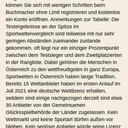
können Sie sich mit wenigen Schritten beim
Buchmacher ohne Limit registrieren und kostenlos
ein Konto eröffnen. Anmerkungen zur Tabelle: Die
Testergebnisse an der Spitze im
Sportwettenvergleich sind teilweise mit nur sehr
geringen Abständen zueinander zustande
gekommen, oft liegt nur ein einziger Prozentpunkt
zwischen dem Testsieger und dem Zweitplatzierten
in der Rangliste. Dabei gehören die Menschen in
Österreich zu den wettfreudigsten in ganz Europa,
Sportwetten in Österreich haben lange Tradition.
Bereits 15 Wettanbieter haben im ersten Anlauf im
Juli 2021 eine deutsche Wettlizenz erhalten,
seitdem sind einige nachgezogen derzeit sind etwa
30 Anbieter von der Gemeinsamen
Glücksspielbehörde der Länder zugelassen. Kein
Wettmarkt und keine Sportart dürfen außen vor
bleiben. Kein seriöser Anbieter würde seine Lizenz