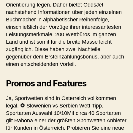
Orientierung legen. Daher bietet OddsJet
nachstehend Informationen über jeden einzelnen
Buchmacher in alphabetischer Reihenfolge,
einschließlich der Vorzüge ihrer interessantesten
Leistungsmerkmale. 200 Wettbüros im ganzen
Land und ist somit für die breite Masse leicht
zugänglich. Diese haben zwei Nachteile
gegenüber dem Ersteinzahlungsbonus, aber auch
einen entscheidenden Vorteil.
Promos and Features
Ja, Sportwetten sind in Österreich vollkommen
legal. ⚽ Slowenien vs Serbien Wett Tipp.
Sportarten Auswahl 10/10Mit circa 40 Sportarten
gilt Rabona einer der größten Sportwetten Anbieter
für Kunden in Österreich. Probieren Sie eine neue