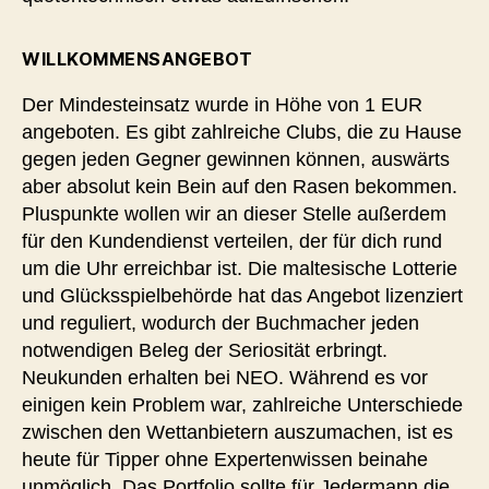
WILLKOMMENSANGEBOT
Der Mindesteinsatz wurde in Höhe von 1 EUR
angeboten. Es gibt zahlreiche Clubs, die zu Hause
gegen jeden Gegner gewinnen können, auswärts
aber absolut kein Bein auf den Rasen bekommen.
Pluspunkte wollen wir an dieser Stelle außerdem
für den Kundendienst verteilen, der für dich rund
um die Uhr erreichbar ist. Die maltesische Lotterie
und Glücksspielbehörde hat das Angebot lizenziert
und reguliert, wodurch der Buchmacher jeden
notwendigen Beleg der Seriosität erbringt.
Neukunden erhalten bei NEO. Während es vor
einigen kein Problem war, zahlreiche Unterschiede
zwischen den Wettanbietern auszumachen, ist es
heute für Tipper ohne Expertenwissen beinahe
unmöglich. Das Portfolio sollte für Jedermann die