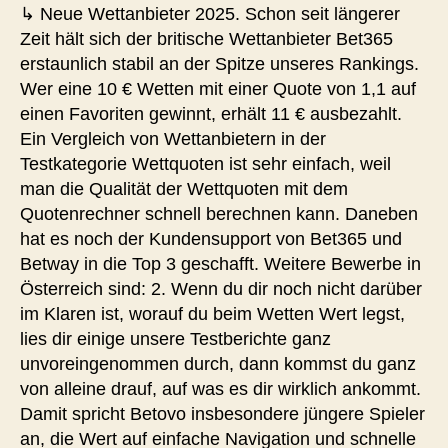
↳ Neue Wettanbieter 2025. Schon seit längerer
Zeit hält sich der britische Wettanbieter Bet365
erstaunlich stabil an der Spitze unseres Rankings.
Wer eine 10 € Wetten mit einer Quote von 1,1 auf
einen Favoriten gewinnt, erhält 11 € ausbezahlt.
Ein Vergleich von Wettanbietern in der
Testkategorie Wettquoten ist sehr einfach, weil
man die Qualität der Wettquoten mit dem
Quotenrechner schnell berechnen kann. Daneben
hat es noch der Kundensupport von Bet365 und
Betway in die Top 3 geschafft. Weitere Bewerbe in
Österreich sind: 2. Wenn du dir noch nicht darüber
im Klaren ist, worauf du beim Wetten Wert legst,
lies dir einige unsere Testberichte ganz
unvoreingenommen durch, dann kommst du ganz
von alleine drauf, auf was es dir wirklich ankommt.
Damit spricht Betovo insbesondere jüngere Spieler
an, die Wert auf einfache Navigation und schnelle