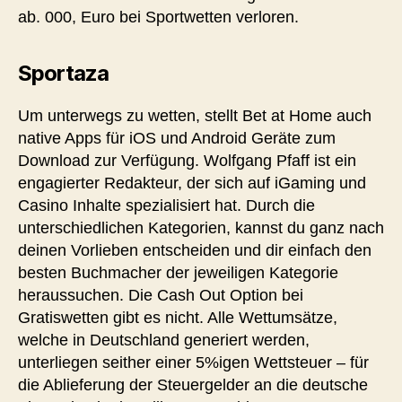
ab. 000, Euro bei Sportwetten verloren.
Sportaza
Um unterwegs zu wetten, stellt Bet at Home auch
native Apps für iOS und Android Geräte zum
Download zur Verfügung. Wolfgang Pfaff ist ein
engagierter Redakteur, der sich auf iGaming und
Casino Inhalte spezialisiert hat. Durch die
unterschiedlichen Kategorien, kannst du ganz nach
deinen Vorlieben entscheiden und dir einfach den
besten Buchmacher der jeweiligen Kategorie
heraussuchen. Die Cash Out Option bei
Gratiswetten gibt es nicht. Alle Wettumsätze,
welche in Deutschland generiert werden,
unterliegen seither einer 5%igen Wettsteuer – für
die Ablieferung der Steuergelder an die deutsche