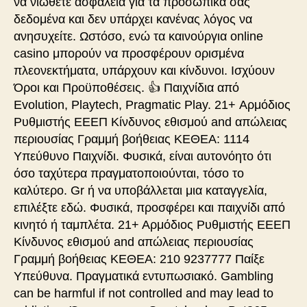
να νιώθετε ασφάλεια για τα προσωπικά σας
δεδομένα και δεν υπάρχει κανένας λόγος να
ανησυχείτε. Ωστόσο, ενώ τα καινούργια online
casino μπορούν να προσφέρουν ορισμένα
πλεονεκτήματα, υπάρχουν και κίνδυνοι. Ισχύουν
Όροι και Προϋποθέσεις. 👍 Παιχνίδια από
Evolution, Playtech, Pragmatic Play. 21+ Αρμόδιος
Ρυθμιστής ΕΕΕΠ Κίνδυνος εθισμού and απώλειας
περιουσίας Γραμμή βοήθειας ΚΕΘΕΑ: 1114
Υπεύθυνο Παιχνίδι. Φυσικά, είναι αυτονόητο ότι
όσο ταχύτερα πραγματοποιούνται, τόσο το
καλύτερο. Gr ή να υποβάλλεται μια καταγγελία,
επιλέξτε εδώ. Φυσικά, προσφέρει και παιχνίδι από
κινητό ή ταμπλέτα. 21+ Αρμόδιος Ρυθμιστής ΕΕΕΠ
Κίνδυνος εθισμού and απώλειας περιουσίας
Γραμμή βοήθειας ΚΕΘΕΑ: 210 9237777 Παίξε
Υπεύθυνα. Πραγματικά εντυπωσιακό. Gambling
can be harmful if not controlled and may lead to