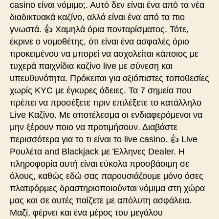
casino είναι νόμιμο;. Αυτό δεν είναι ένα από τα νέα
διαδικτυακά καζίνο, αλλά είναι ένα από τα πιο
γνωστά. 👍 Χαμηλά όρια πονταρίσματος. Τότε,
έκρινε ο νομοθέτης, ότι είναι ένα ασφαλές όριο
προκειμένου να μπορεί να ασχολείται κάποιος με
τυχερά παιχνίδια καζίνο live με σύνεση και
υπευθυνότητα. Πρόκειται για αξιόπιστες τοποθεσίες
χωρίς KYC με έγκυρες άδειες. Τα 7 σημεία που
πρέπει να προσέξετε πριν επιλέξετε το κατάλληλο
Live Καζίνο. Με αποτέλεσμα οι ενδιαφερόμενοι να
μην ξέρουν ποιο να προτιμήσουν. Διαβάστε
περισσότερα για το τι είναι το live casino. 👍 Live
Ρουλέτα and Blackjack με Έλληνες Dealer. Η
πληροφορία αυτή είναι εύκολα προσβάσιμη σε
όλους, καθώς εδώ σας παρουσιάζουμε μόνο όσες
πλατφόρμες δραστηριοποιούνται νόμιμα στη χώρα
μας και σε αυτές παίζετε με απόλυτη ασφάλεια.
Μαζί, φέρνει και ένα μέρος του μεγάλου