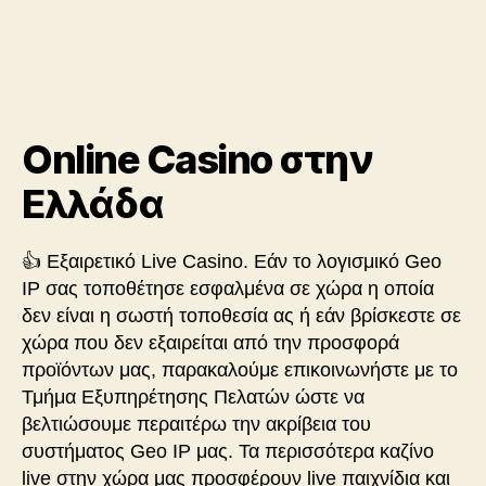
Online Casino στην
Ελλάδα
👍 Εξαιρετικό Live Casino. Εάν το λογισμικό Geo
IP σας τοποθέτησε εσφαλμένα σε χώρα η οποία
δεν είναι η σωστή τοποθεσία ας ή εάν βρίσκεστε σε
χώρα που δεν εξαιρείται από την προσφορά
προϊόντων μας, παρακαλούμε επικοινωνήστε με το
Τμήμα Εξυπηρέτησης Πελατών ώστε να
βελτιώσουμε περαιτέρω την ακρίβεια του
συστήματος Geo IP μας. Τα περισσότερα καζίνο
live στην χώρα μας προσφέρουν live παιχνίδια και