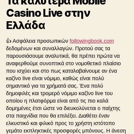
Τα καλύτερα Mobile
Casino Live στην
Ελλάδα
👍 Ασφάλεια προσωπικών
followingbook.com
δεδομένων και συναλλαγών. Προτού σας τα
παρουσιάσουμε αναλυτικά, θα πρέπει πρώτα να
αναφερθούμε συνοπτικά στο νομοθετικό πλαίσιο
που ισχύει και στο πως καταλαβαίνουμε αν ένα
καζίνο live είναι νόμιμο, καθώς είναι πολύ
σημαντικό για τα χρήματά σας. Ένα πολύ
δημοφιλές και τρομερό νόμιμο καζίνο live του
οποίου η πλατφόρμα είναι από τις πιο καλά
δομημένες έτσι ώστε να διευκολύνεται ο παίχτης
στα παιχνίδια που θα επιλέξει. Διαθέτει έναν
ελκυστικό και φιλικό προς το χρήστη ιστότοπο
γεμάτο εκπληκτικές προσφορές μπόνους. Η άνεση