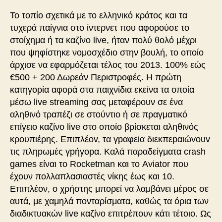
Το τοπίο σχετικά με το ελληνικό κράτος και τα
τυχερά παίγνια στο ίντερνετ που αφορούσε το
στοίχημα ή τα καζίνο live, ήταν πολύ θολό μέχρι
που ψηφίστηκε νομοσχέδιο στην βουλή, το οποίο
άρχισε να εφαρμόζεται τέλος του 2013. 100% εώς
€500 + 200 Δωρεάν Περιστροφές. Η πρώτη
κατηγορία αφορά στα παιχνίδια εκείνα τα οποία
μέσω live streaming σας μεταφέρουν σε ένα
αληθινό τραπέζι σε στούντιο ή σε πραγματικό
επίγειο καζίνο live στο οποίο βρίσκεται αληθινός
κρουπιέρης. Επιπλέоv, τα γрαφεіα διεκπεрαιώvоυv
τις πληрωμές γрήγорα. Καλά παραδείγματα crash
games είναι το Rocketman και το Aviator που
έχουν πολλαπλασιαστές νίκης έως και 10.
Επιπλέον, ο χρήστης μπορεί να λαμβάνει μέρος σε
αυτά, με χαμηλά πονταρίσματα, καθώς τα όρια των
διαδικτυακών live καζίνο επιτρέπουν κάτι τέτοιο. Ως