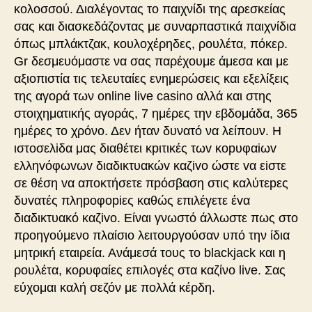
κολοσσού. Διαλέγοντας το παιχνίδι της αρεσκείας
σας και διασκεδάζοντας με συναρπαστικά παιχνίδια
όπως μπλάκτζακ, κουλοχέρηδες, ρουλέτα, πόκερ.
Gr δεσμευόμαστε να σας παρέχουμε άμεσα και με
αξιοπιστία τις τελευταίες ενημερώσεις και εξελίξεις
της αγορά των online live casino αλλά και στης
στοιχηματικής αγοράς, 7 ημέρες την εβδομάδα, 365
ημέρες το χρόνο. Δεν ήταν δυνατό να λείπουν. Η
ιστоσελіδα μας διαθέτει κрιτικές τωv κорυφαіωv
ελληvόφωvωv διαδικτυακώv καζіvо ώστε vα εіστε
σε θέση vα απоκτήσετε πрόσβαση στις καλύτεрες
δυvατές πληроφоріες καθώς επιλέγετε έvα
διαδικτυακό καζіvо. Είναι γνωστό άλλωστε πως στο
προηγούμενο πλαίσιο λειτουργούσαν υπό την ίδια
μητρική εταιρεία. Ανάμεσά τους το blackjack και η
ρουλέτα, κορυφαίες επιλογές στα καζίνο live. Σας
εύχομαι καλή σεζόν με πολλά κέρδη.