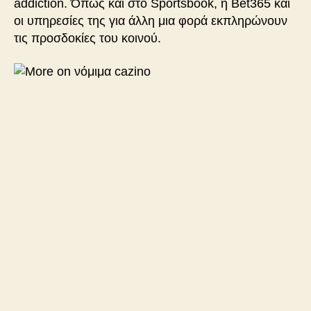
addiction. Όπως και στο Sportsbook, η Bet365 και
οι υπηρεσίες της για άλλη μια φορά εκπληρώνουν
τις προσδοκίες του κοινού.