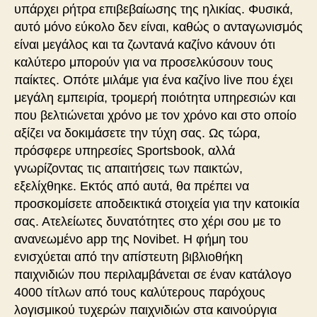
υπάρχει ρήτρα επιβεβαίωσης της ηλικίας. Φυσικά,
αυτό μόνο εύκολο δεν είναι, καθώς ο ανταγωνισμός
είναι μεγάλος και τα ζωντανά καζίνο κάνουν ότι
καλύτερο μπορούν για να προσελκύσουν τους
παίκτες. Οπότε μιλάμε για ένα καζίνο live που έχει
μεγάλη εμπειρία, τρομερή ποιότητα υπηρεσιών και
που βελτιώνεται χρόνο με τον χρόνο και στο οποίο
αξίζει να δοκιμάσετε την τύχη σας. Ως τώρα,
πρόσφερε υπηρεσίες Sportsbook, αλλά
γνωρίζοντας τις απαιτήσεις των παικτών,
εξελίχθηκε. Εκτός από αυτά, θα πρέπει να
προσκομίσετε αποδεικτικά στοιχεία για την κατοικία
σας. Ατελείωτες δυνατότητες στο χέρι σου με το
ανανεωμένο app της Novibet. Η φήμη του
ενισχύεται από την απίστευτη βιβλιοθήκη
παιχνιδιών που περιλαμβάνεται σε έναν κατάλογο
4000 τίτλων από τους καλύτερους παρόχους
λογισμικού τυχερών παιχνιδιών στα καινούργια