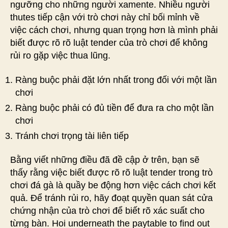
ngưỡng cho những người xamente. Nhiều người
thutes tiếp cận với trò chơi này chỉ bối mỉnh về
việc cách chơi, nhưng quan trọng hơn là mình phải
biết được rõ rõ luật tender của trò chơi để không
rủi ro gặp việc thua lũng.
Ràng buộc phải đặt lớn nhất trong đối với một lần
chơi
Ràng buộc phải có đủ tiền để đưa ra cho một lần
chơi
Tránh chơi trọng tài liên tiếp
Bằng viết những điều đã đề cập ở trên, bạn sẽ
thấy rằng việc biết được rõ rõ luật tender trong trò
chơi đá gà là quầy be động hơn việc cách chơi kết
quả. Để tránh rủi ro, hãy đoạt quyền quan sát cửa
chứng nhận của trò chơi để biết rõ xác suất cho
từng bàn. Hoi underneath the paytable to find out