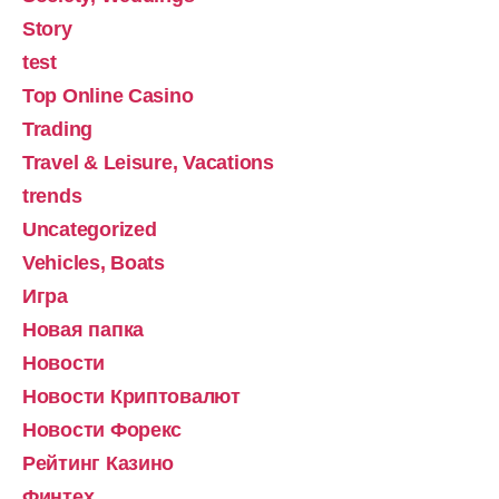
Story
test
Top Online Casino
Trading
Travel & Leisure, Vacations
trends
Uncategorized
Vehicles, Boats
Игра
Новая папка
Новости
Новости Криптовалют
Новости Форекс
Рейтинг Казино
Финтех