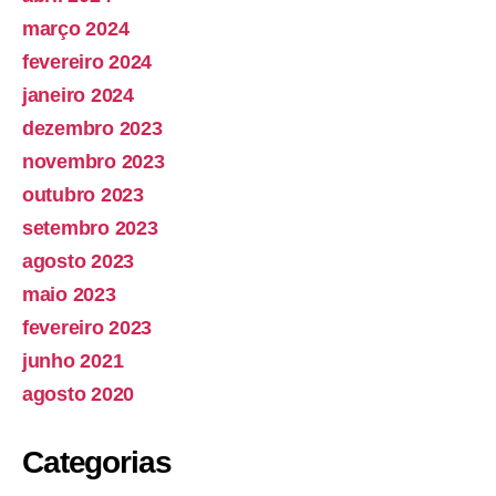
março 2024
fevereiro 2024
janeiro 2024
dezembro 2023
novembro 2023
outubro 2023
setembro 2023
agosto 2023
maio 2023
fevereiro 2023
junho 2021
agosto 2020
Categorias