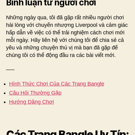
Binh luận từ người chơi
Những ngày qua, tôi đã gặp rất nhiều người chơi
hài lòng với chuyển nhượng Liverpool và cảm giác
hấp dẫn về việc có thể trải nghiệm cách chơi mới
mỗi ngày. Hãy liên hệ với chúng tôi để chia sẻ cả
yêu và những chuyện thú vị mà bạn đã gặp để
chúng tôi có thể động đầu ra các bài viết mới.
—–
Hình Thức Chơi Của Các Trang Bangle
Câu Hỏi Thường Gặp
Hướng Dăng Chơi
Các Trang Bangle Uy Tín: