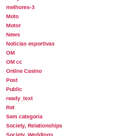
melhores-3
Moto
Motor
News
Noticias esportivas
OM
OM cc
Online Casino
Post
Public
ready_text
Ret
Sem categoria
Society, Relationships
Society, Weddings