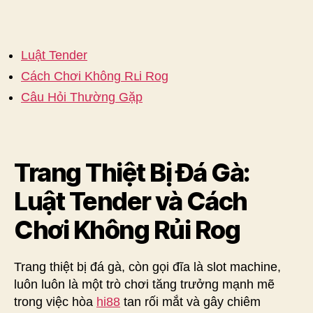
Luật Tender
Cách Chơi Không Rւi Rog
Câu Hỏi Thường Gặp
Trang Thiệt Bị Đá Gà:
Luật Tender và Cách
Chơi Không Rủi Rog
Trang thiệt bị đá gà, còn gọi đĩa là slot machine,
luôn luôn là một trò chơi tăng trưởng mạnh mẽ
trong việc hòa
hi88
tan rối mắt và gây chiêm