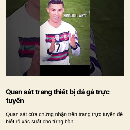
Quan sát trang thiết bị đá gà trực
tuyến
Quan sát cửa chứng nhận trên trang trực tuyến để
biết rõ xác suất cho từng bàn