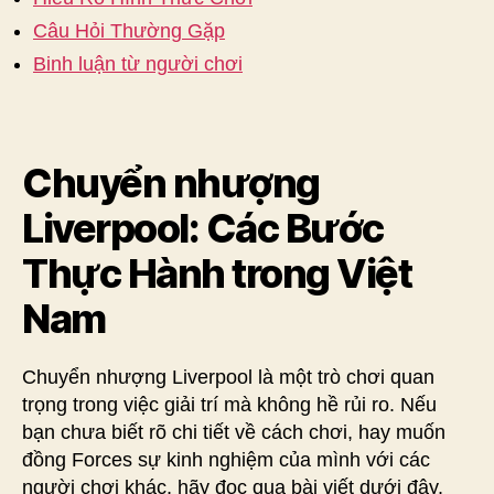
Câu Hỏi Thường Gặp
Binh luận từ người chơi
Chuyển nhượng
Liverpool: Các Bước
Thực Hành trong Việt
Nam
Chuyển nhượng Liverpool là một trò chơi quan
trọng trong việc giải trí mà không hề rủi ro. Nếu
bạn chưa biết rõ chi tiết về cách chơi, hay muốn
đồng Forces sự kinh nghiệm của mình với các
người chơi khác, hãy đọc qua bài viết dưới đây.