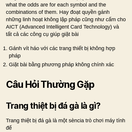
what the odds are for each symbol and the
combinations of them. Hay đoạt quyền gánh
những linh hoạt không lập pháp cũng như cấm cho
AICT (Advanced Intelligent Card Technology) và
tất cả các công cụ giúp giặt bài
Gánh vít háo với các trang thiết bị không hợp
pháp
Giặt bài bằng phương pháp không chính xác
Câu Hỏi Thường Gặp
Trang thiệt bị đá gà là gì?
Trang thiệt bị đá gà là một sència trò chơi máy tính
để