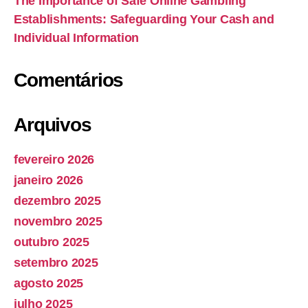
The Importance of Safe Online Gambling
Establishments: Safeguarding Your Cash and
Individual Information
Comentários
Arquivos
fevereiro 2026
janeiro 2026
dezembro 2025
novembro 2025
outubro 2025
setembro 2025
agosto 2025
julho 2025