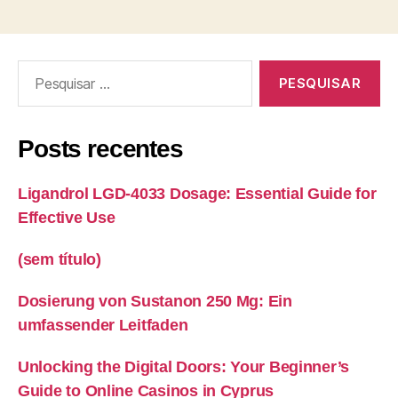
Posts recentes
Ligandrol LGD-4033 Dosage: Essential Guide for
Effective Use
(sem título)
Dosierung von Sustanon 250 Mg: Ein
umfassender Leitfaden
Unlocking the Digital Doors: Your Beginner’s
Guide to Online Casinos in Cyprus