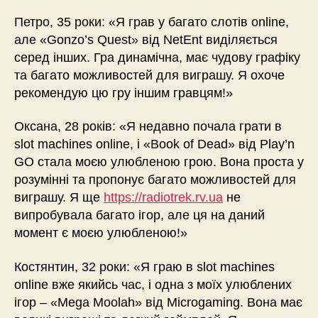
Петро, 35 роки: «Я грав у багато слотів online,
але «Gonzo’s Quest» від NetEnt виділяється
серед інших. Гра динамічна, має чудову графіку
та багато можливостей для виграшу. Я охоче
рекомендую цю гру іншим гравцям!»
Оксана, 28 років: «Я недавно почала грати в
slot machines online, і «Book of Dead» від Play’n
GO стала моєю улюбленою грою. Вона проста у
розумінні та пропонує багато можливостей для
виграшу. Я ще
https://radiotrek.rv.ua
не
випробувала багато ігор, але ця на даний
момент є моєю улюбленою!»
Костянтин, 32 роки: «Я граю в slot machines
online вже якийсь час, і одна з моїх улюблених
ігор – «Mega Moolah» від Microgaming. Вона має