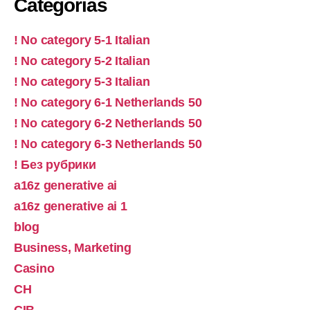
Categorias
! No category 5-1 Italian
! No category 5-2 Italian
! No category 5-3 Italian
! No category 6-1 Netherlands 50
! No category 6-2 Netherlands 50
! No category 6-3 Netherlands 50
! Без рубрики
a16z generative ai
a16z generative ai 1
blog
Business, Marketing
Casino
CH