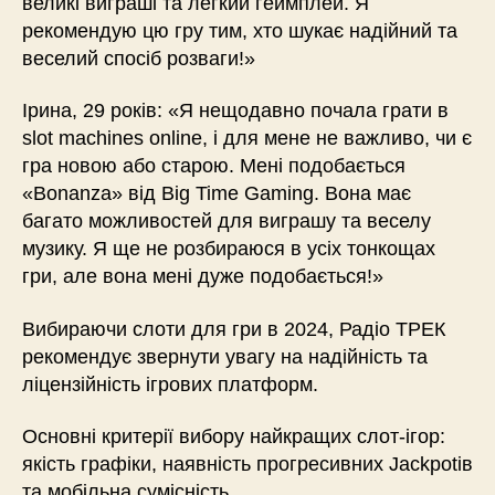
великі виграші та легкий геймплей. Я
рекомендую цю гру тим, хто шукає надійний та
веселий спосіб розваги!»
Ірина, 29 років: «Я нещодавно почала грати в
slot machines online, і для мене не важливо, чи є
гра новою або старою. Мені подобається
«Bonanza» від Big Time Gaming. Вона має
багато можливостей для виграшу та веселу
музику. Я ще не розбираюся в усіх тонкощах
гри, але вона мені дуже подобається!»
Вибираючи слоти для гри в 2024, Радіо ТРЕК
рекомендує звернути увагу на надійність та
ліцензійність ігрових платформ.
Основні критерії вибору найкращих слот-ігор:
якість графіки, наявність прогресивних Jackpotів
та мобільна сумісність.