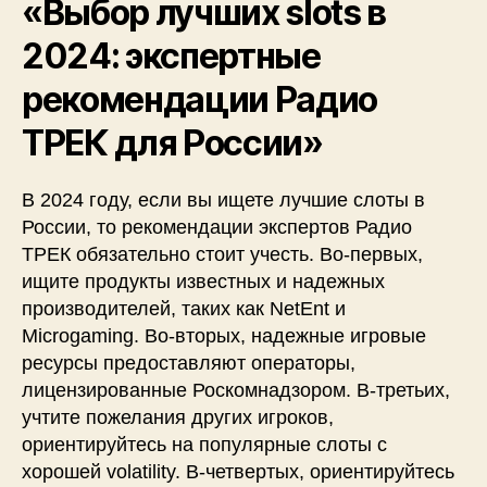
«Выбор лучших slots в
2024: экспертные
рекомендации Радио
ТРЕК для России»
В 2024 году, если вы ищете лучшие слоты в
России, то рекомендации экспертов Радио
ТРЕК обязательно стоит учесть. Во-первых,
ищите продукты известных и надежных
производителей, таких как NetEnt и
Microgaming. Во-вторых, надежные игровые
ресурсы предоставляют операторы,
лицензированные Роскомнадзором. В-третьих,
учтите пожелания других игроков,
ориентируйтесь на популярные слоты с
хорошей volatility. В-четвертых, ориентируйтесь