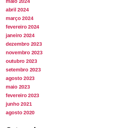
maio 2024
abril 2024
março 2024
fevereiro 2024
janeiro 2024
dezembro 2023
novembro 2023
outubro 2023
setembro 2023
agosto 2023
maio 2023
fevereiro 2023
junho 2021
agosto 2020