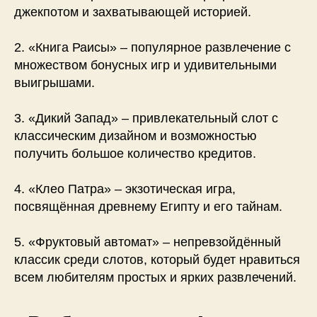
джекпотом и захватывающей историей.
2. «Книга Раисы» – популярное развлечение с
множеством бонусных игр и удивительными
выигрышами.
3. «Дикий Запад» – привлекательный слот с
классическим дизайном и возможностью
получить большое количество кредитов.
4. «Клео Патра» – экзотическая игра,
посвящённая древнему Египту и его тайнам.
5. «Фруктовый автомат» – непревзойдённый
классик среди слотов, который будет нравиться
всем любителям простых и ярких развлечений.