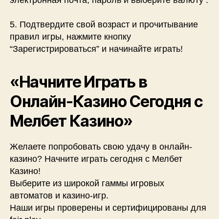
5. Подтвердите свой возраст и прочитывание
правил игры, нажмите кнопку
“Зарегистрироваться” и начинайте играть!
«Начните Играть в
Онлайн-Казино Сегодня с
Мелбет Казино»
Желаете попробовать свою удачу в онлайн-
казино? Начните играть сегодня с Мелбет
Казино!
Выберите из широкой гаммы игровых
автоматов и казино-игр.
Наши игры проверены и сертифицированы для