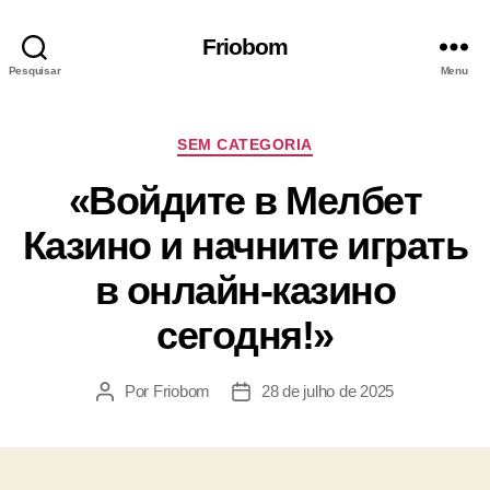
Friobom
Pesquisar
Menu
SEM CATEGORIA
«Войдите в Мелбет
Казино и начните играть
в онлайн-казино
сегодня!»
Por
Friobom
28 de julho de 2025