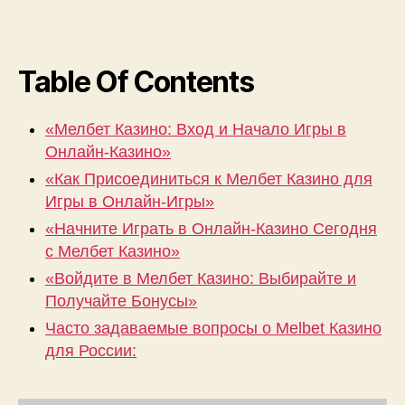
Table Of Contents
«Мелбет Казино: Вход и Начало Игры в
Онлайн-Казино»
«Как Присоединиться к Мелбет Казино для
Игры в Онлайн-Игры»
«Начните Играть в Онлайн-Казино Сегодня
с Мелбет Казино»
«Войдите в Мелбет Казино: Выбирайте и
Получайте Бонусы»
Часто задаваемые вопросы о Melbet Казино
для России: