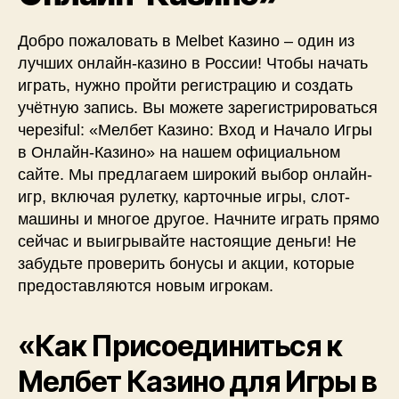
Добро пожаловать в Melbet Казино – один из
лучших онлайн-казино в России! Чтобы начать
играть, нужно пройти регистрацию и создать
учётную запись. Вы можете зарегистрироваться
черезiful: «Мелбет Казино: Вход и Начало Игры
в Онлайн-Казино» на нашем официальном
сайте. Мы предлагаем широкий выбор онлайн-
игр, включая рулетку, карточные игры, слот-
машины и многое другое. Начните играть прямо
сейчас и выигрывайте настоящие деньги! Не
забудьте проверить бонусы и акции, которые
предоставляются новым игрокам.
«Как Присоединиться к
Мелбет Казино для Игры в