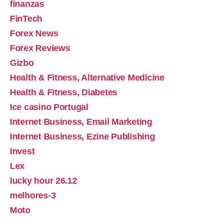
finanzas
FinTech
Forex News
Forex Reviews
Gizbo
Health & Fitness, Alternative Medicine
Health & Fitness, Diabetes
Ice casino Portugal
Internet Business, Email Marketing
Internet Business, Ezine Publishing
Invest
Lex
lucky hour 26.12
melhores-3
Moto