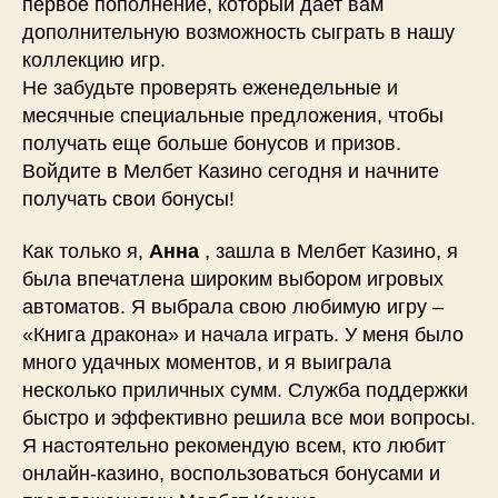
первое пополнение, который дает вам
дополнительную возможность сыграть в нашу
коллекцию игр.
Не забудьте проверять еженедельные и
месячные специальные предложения, чтобы
получать еще больше бонусов и призов.
Войдите в Мелбет Казино сегодня и начните
получать свои бонусы!
Как только я,
Анна
, зашла в Мелбет Казино, я
была впечатлена широким выбором игровых
автоматов. Я выбрала свою любимую игру –
«Книга дракона» и начала играть. У меня было
много удачных моментов, и я выиграла
несколько приличных сумм. Служба поддержки
быстро и эффективно решила все мои вопросы.
Я настоятельно рекомендую всем, кто любит
онлайн-казино, воспользоваться бонусами и