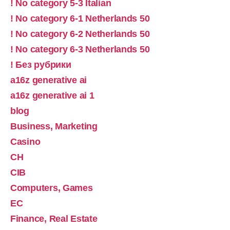
! No category 5-3 Italian
! No category 6-1 Netherlands 50
! No category 6-2 Netherlands 50
! No category 6-3 Netherlands 50
! Без рубрики
a16z generative ai
a16z generative ai 1
blog
Business, Marketing
Casino
CH
CIB
Computers, Games
EC
Finance, Real Estate