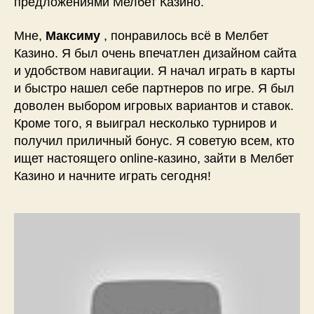
предложениями Мелбет Казино.
Мне,
Максиму
, понравилось всё в Мелбет
Казино. Я был очень впечатлен дизайном сайта
и удобством навигации. Я начал играть в карты
и быстро нашел себе партнеров по игре. Я был
доволен выбором игровых вариантов и ставок.
Кроме того, я выиграл несколько турниров и
получил приличный бонус. Я советую всем, кто
ищет настоящего online-казино, зайти в Мелбет
Казино и начните играть сегодня!