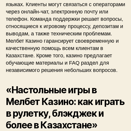
языках. Клиенты могут связаться с операторами
через онлайн-чат, электронную почту или
телефон. Команда поддержки решает вопросы,
относящиеся к игровому процессу, депозитам и
выводам, а также техническим проблемам.
Мелбет Казино гарансирует своевременную и
качественную помощь всем клиентам в
Казахстане. Кроме того, казино предлагает
обучающие материалы и FAQ раздел для
независимого решения небольших вопросов.
«Настольные игры в
Мелбет Казино: как играть
в рулетку, блэкджек и
более в Казахстане»