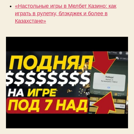
«Настольные игры в Мелбет Казино: как
играть в рулетку, блэкджек и более в
Казахстане»