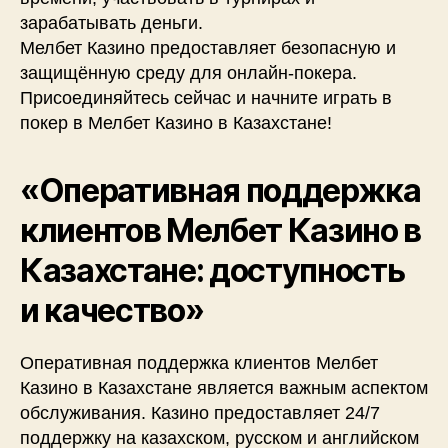
зарабатывать деньги.
Мелбет Казино предоставляет безопасную и
защищённую среду для онлайн-покера.
Присоединяйтесь сейчас и начните играть в
покер в Мелбет Казино в Казахстане!
«Оперативная поддержка
клиентов Мелбет Казино в
Казахстане: доступность
и качество»
Оперативная поддержка клиентов Мелбет
Казино в Казахстане является важным аспектом
обслуживания. Казино предоставляет 24/7
поддержку на казахском, русском и английском