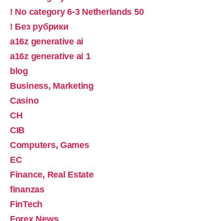
! No category 6-3 Netherlands 50
! Без рубрики
a16z generative ai
a16z generative ai 1
blog
Business, Marketing
Casino
CH
CIB
Computers, Games
EC
Finance, Real Estate
finanzas
FinTech
Forex News