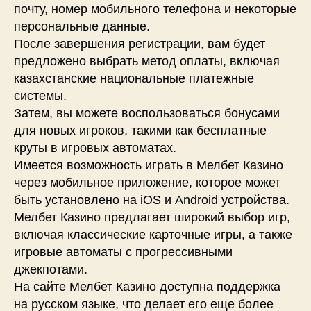
почту, номер мобильного телефона и некоторые
персональные данные.
После завершения регистрации, вам будет
предложено выбрать метод оплаты, включая
казахстанские национальные платежные
системы.
Затем, вы можете воспользоваться бонусами
для новых игроков, такими как бесплатные
круты в игровых автоматах.
Имеется возможность играть в Мелбет Казино
через мобильное приложение, которое может
быть установлено на iOS и Android устройства.
Мелбет Казино предлагает широкий выбор игр,
включая классические карточные игры, а также
игровые автоматы с прогрессивными
джекпотами.
На сайте Мелбет Казино доступна поддержка
на русском языке, что делает его еще более