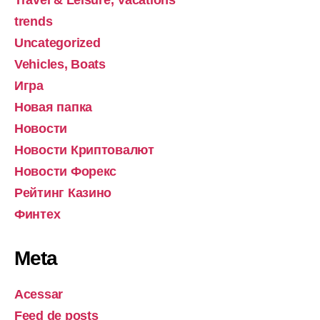
trends
Uncategorized
Vehicles, Boats
Игра
Новая папка
Новости
Новости Криптовалют
Новости Форекс
Рейтинг Казино
Финтех
Meta
Acessar
Feed de posts