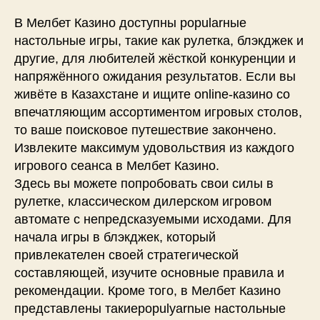
В Мелбет Казино доступны popularные
настольные игры, такие как рулетка, блэкджек и
другие, для любителей жёсткой конкуренции и
напряжённого ожидания результатов. Если вы
живёте в Казахстане и ищите online-казино со
впечатляющим ассортиментом игровых столов,
то ваше поисковое путешествие закончено.
Извлеките максимум удовольствия из каждого
игрового сеанса в Мелбет Казино.
Здесь вы можете попробовать свои силы в
рулетке, классическом дилерском игровом
автомате с непредсказуемыми исходами. Для
начала игры в блэкджек, который
привлекателен своей стратегической
составляющей, изучите основные правила и
рекомендации. Кроме того, в Мелбет Казино
представлены такиеpopulyarnые настольные