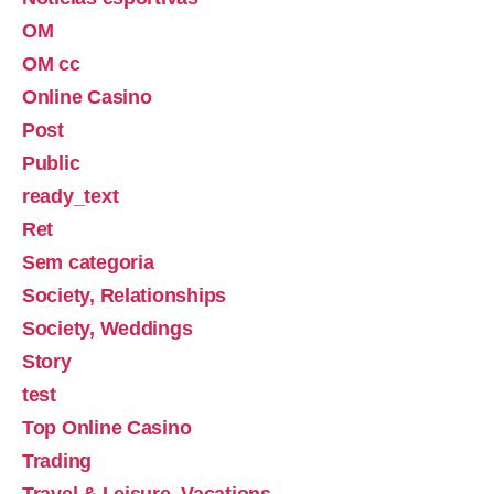
OM
OM cc
Online Casino
Post
Public
ready_text
Ret
Sem categoria
Society, Relationships
Society, Weddings
Story
test
Top Online Casino
Trading
Travel & Leisure, Vacations