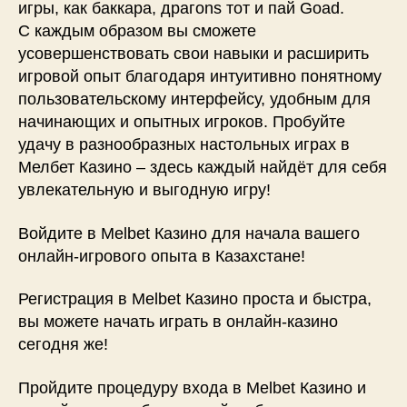
игры, как баккара, драгons тот и пай Goad.
С каждым образом вы сможете
усовершенствовать свои навыки и расширить
игровой опыт благодаря интуитивно понятному
пользовательскому интерфейсу, удобным для
начинающих и опытных игроков. Пробуйте
удачу в разнообразных настольных играх в
Мелбет Казино – здесь каждый найдёт для себя
увлекательную и выгодную игру!
Войдите в Меlbet Казино для начала вашего
онлайн-игрового опыта в Казахстане!
Регистрация в Меlbet Казино проста и быстра,
вы можете начать играть в онлайн-казино
сегодня же!
Пройдите процедуру входа в Меlbet Казино и