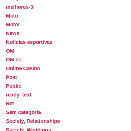
melhores-3
Moto
Motor
News
Noticias esportivas
OM
OM cc
Online Casino
Post
Public
ready_text
Ret
Sem categoria
Society, Relationships
Society, Weddings