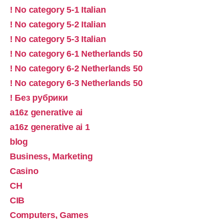
! No category 5-1 Italian
! No category 5-2 Italian
! No category 5-3 Italian
! No category 6-1 Netherlands 50
! No category 6-2 Netherlands 50
! No category 6-3 Netherlands 50
! Без рубрики
a16z generative ai
a16z generative ai 1
blog
Business, Marketing
Casino
CH
CIB
Computers, Games