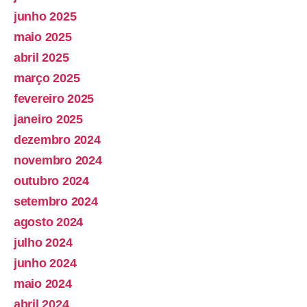
junho 2025
maio 2025
abril 2025
março 2025
fevereiro 2025
janeiro 2025
dezembro 2024
novembro 2024
outubro 2024
setembro 2024
agosto 2024
julho 2024
junho 2024
maio 2024
abril 2024