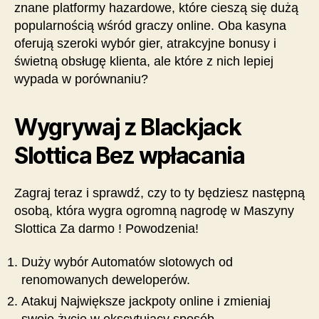
znane platformy hazardowe, które cieszą się dużą
popularnością wśród graczy online. Oba kasyna
oferują szeroki wybór gier, atrakcyjne bonusy i
świetną obsługę klienta, ale które z nich lepiej
wypada w porównaniu?
Wygrywaj z Blackjack
Slottica Bez wpłacania
Zagraj teraz i sprawdź, czy to ty będziesz następną
osobą, która wygra ogromną nagrodę w Maszyny
Slottica Za darmo ! Powodzenia!
Duży wybór Automatów slotowych od
renomowanych deweloperów.
Atakuj Największe jackpoty online i zmieniaj