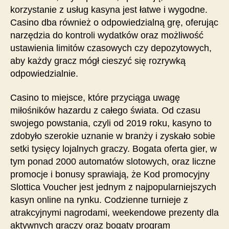
korzystanie z usług kasyna jest łatwe i wygodne.
Casino dba również o odpowiedzialną grę, oferując
narzędzia do kontroli wydatków oraz możliwość
ustawienia limitów czasowych czy depozytowych,
aby każdy gracz mógł cieszyć się rozrywką
odpowiedzialnie.
Casino to miejsce, które przyciąga uwagę
miłośników hazardu z całego świata. Od czasu
swojego powstania, czyli od 2019 roku, kasyno to
zdobyło szerokie uznanie w branży i zyskało sobie
setki tysięcy lojalnych graczy. Bogata oferta gier, w
tym ponad 2000 automatów slotowych, oraz liczne
promocje i bonusy sprawiają, że Kod promocyjny
Slottica Voucher jest jednym z najpopularniejszych
kasyn online na rynku. Codzienne turnieje z
atrakcyjnymi nagrodami, weekendowe prezenty dla
aktywnych graczy oraz bogaty program