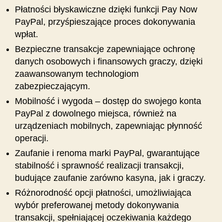
Płatności błyskawiczne dzięki funkcji Pay Now
PayPal, przyśpieszające proces dokonywania
wpłat.
Bezpieczne transakcje zapewniające ochronę
danych osobowych i finansowych graczy, dzięki
zaawansowanym technologiom
zabezpieczającym.
Mobilność i wygoda – dostęp do swojego konta
PayPal z dowolnego miejsca, również na
urządzeniach mobilnych, zapewniając płynność
operacji.
Zaufanie i renoma marki PayPal, gwarantujące
stabilność i sprawność realizacji transakcji,
budujące zaufanie zarówno kasyna, jak i graczy.
Różnorodność opcji płatności, umożliwiająca
wybór preferowanej metody dokonywania
transakcji, spełniającej oczekiwania każdego