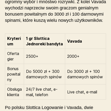
ogromny wybór i mnóstwo rozrywki. Z kolei Vavada
wychodzi naprzeciw swoim graczom genialnym
bonusem powitalnym do 3000 zł i 100 darmowymi
spinami, które kuszą wielu nowych użytkowników.
Kryteri
1 gr Slottica
Vavada
um
Jednoreki bandyta
Oferta
2500+
2000+
gier
Bonus
Do 5000 zł + 300
Do 3000 zł + 100
powital
darmowych spinów
darmowych spinów
ny
Obsługa
24/7 live chat, e-
Live chat, e-mail
klienta
mail, telefon
Po polsku Slottica Logowanie i Vavada, dwie