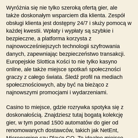
Wyróżnia się nie tylko szeroką ofertą gier, ale
także doskonałym wsparciem dla klienta. Zespół
obsługi klienta jest dostępny 24/7 i służy pomocą w
każdej kwestii. Wpłaty i wypłaty są szybkie i
bezpieczne, a platforma korzysta z
najnowocześniejszych technologii szyfrowania
danych, zapewniając bezpieczeństwo transakcji.
Europejskie Slottica Kości to nie tylko kasyno
online, ale także miejsce spotkań społeczności
graczy z całego świata. Śledź profil na mediach
społecznościowych, aby być na bieżąco z
najnowszymi promocjami i wydarzeniami.
Casino to miejsce, gdzie rozrywka spotyka się z
doskonałością. Znajdziesz tutaj bogatą kolekcję
gier, w tym ponad 1500 automatów do gier od
renomowanych dostawców, takich jak NetEnt,
Microgaming czy Play’n GO. To idealne miejsce