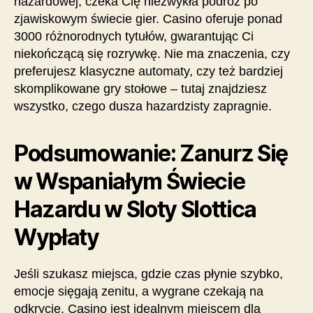
hazardowej, czeka Cię niezwykła podróż po
zjawiskowym świecie gier. Casino oferuje ponad
3000 różnorodnych tytułów, gwarantując Ci
niekończącą się rozrywkę. Nie ma znaczenia, czy
preferujesz klasyczne automaty, czy też bardziej
skomplikowane gry stołowe – tutaj znajdziesz
wszystko, czego dusza hazardzisty zapragnie.
Podsumowanie: Zanurz Się
w Wspaniałym Świecie
Hazardu w Sloty Slottica
Wypłaty
Jeśli szukasz miejsca, gdzie czas płynie szybko,
emocje sięgają zenitu, a wygrane czekają na
odkrycie, Casino jest idealnym miejscem dla