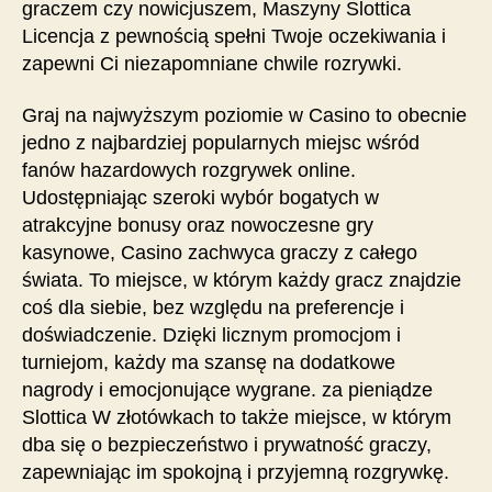
graczem czy nowicjuszem, Maszyny Slottica
Licencja z pewnością spełni Twoje oczekiwania i
zapewni Ci niezapomniane chwile rozrywki.
Graj na najwyższym poziomie w Casino to obecnie
jedno z najbardziej popularnych miejsc wśród
fanów hazardowych rozgrywek online.
Udostępniając szeroki wybór bogatych w
atrakcyjne bonusy oraz nowoczesne gry
kasynowe, Casino zachwyca graczy z całego
świata. To miejsce, w którym każdy gracz znajdzie
coś dla siebie, bez względu na preferencje i
doświadczenie. Dzięki licznym promocjom i
turniejom, każdy ma szansę na dodatkowe
nagrody i emocjonujące wygrane. za pieniądze
Slottica W złotówkach to także miejsce, w którym
dba się o bezpieczeństwo i prywatność graczy,
zapewniając im spokojną i przyjemną rozgrywkę.