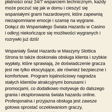
płatności oraz 24/7 wsparciem technicznym, każdy
może poczuć się jak w domu i cieszyć się
wspaniałymi grami hazardowymi, które zapewnią
niezapomniane emocje i szansę na wygrane.
Dołącz do Wspaniałego Świata Hazardu w Casino
i odkryj niekończące się możliwości wygranych i
rozrywki już dziś!
Wspaniały Świat Hazardu w Maszyny Slottica
Strona to także doskonała obsługa klienta i szybkie
wypłaty, które sprawiają, że doświadczenie gracza
jest nie tylko ekscytujące, ale również bezpieczne i
komfortowe. Program lojalnościowy nagradza
stałych klientów atrakcyjnymi bonusami i
promocjami, co dodatkowo motywuje do dalszego
grania i eksplorowania świata hazardu online.
Profesjonalna i przyjazna obsługa jest zawsze
gotowa sprostać oczekiwaniom graczy,