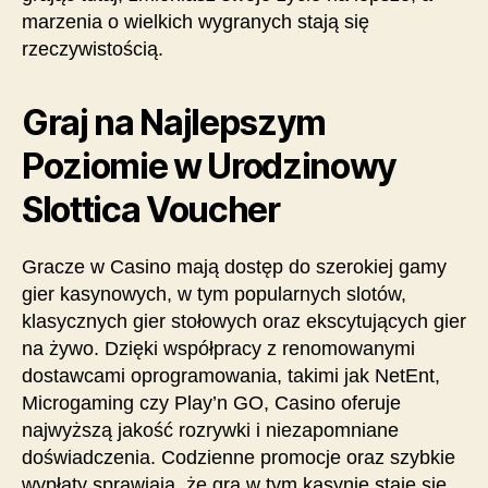
marzenia o wielkich wygranych stają się
rzeczywistością.
Graj na Najlepszym
Poziomie w Urodzinowy
Slottica Voucher
Gracze w Casino mają dostęp do szerokiej gamy
gier kasynowych, w tym popularnych slotów,
klasycznych gier stołowych oraz ekscytujących gier
na żywo. Dzięki współpracy z renomowanymi
dostawcami oprogramowania, takimi jak NetEnt,
Microgaming czy Play’n GO, Casino oferuje
najwyższą jakość rozrywki i niezapomniane
doświadczenia. Codzienne promocje oraz szybkie
wypłaty sprawiają, że gra w tym kasynie staje się