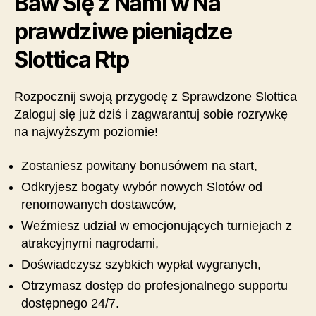
Baw Się z Nami w Na
prawdziwe pieniądze
Slottica Rtp
Rozpocznij swoją przygodę z Sprawdzone Slottica
Zaloguj się już dziś i zagwarantuj sobie rozrywkę
na najwyższym poziomie!
Zostaniesz powitany bonusówem na start,
Odkryjesz bogaty wybór nowych Slotów od
renomowanych dostawców,
Weźmiesz udział w emocjonujących turniejach z
atrakcyjnymi nagrodami,
Doświadczysz szybkich wypłat wygranych,
Otrzymasz dostęp do profesjonalnego supportu
dostępnego 24/7.