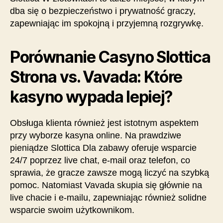
dba się o bezpieczeństwo i prywatność graczy,
zapewniając im spokojną i przyjemną rozgrywkę.
Porównanie Casyno Slottica
Strona vs. Vavada: Które
kasyno wypada lepiej?
Obsługa klienta również jest istotnym aspektem
przy wyborze kasyna online. Na prawdziwe
pieniądze Slottica Dla zabawy oferuje wsparcie
24/7 poprzez live chat, e-mail oraz telefon, co
sprawia, że gracze zawsze mogą liczyć na szybką
pomoc. Natomiast Vavada skupia się głównie na
live chacie i e-mailu, zapewniając również solidne
wsparcie swoim użytkownikom.