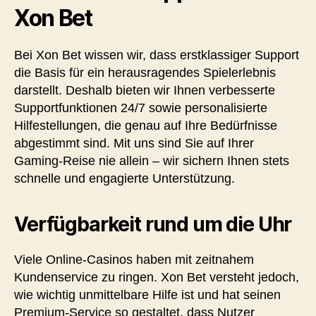
Xon Bet
Bei Xon Bet wissen wir, dass erstklassiger Support
die Basis für ein herausragendes Spielerlebnis
darstellt. Deshalb bieten wir Ihnen verbesserte
Supportfunktionen 24/7 sowie personalisierte
Hilfestellungen, die genau auf Ihre Bedürfnisse
abgestimmt sind. Mit uns sind Sie auf Ihrer
Gaming-Reise nie allein – wir sichern Ihnen stets
schnelle und engagierte Unterstützung.
Verfügbarkeit rund um die Uhr
Viele Online-Casinos haben mit zeitnahem
Kundenservice zu ringen. Xon Bet versteht jedoch,
wie wichtig unmittelbare Hilfe ist und hat seinen
Premium-Service so gestaltet, dass Nutzer