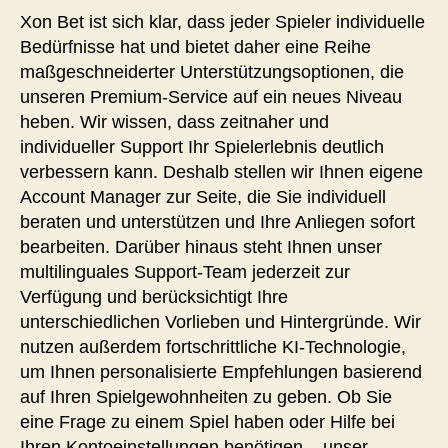
Xon Bet ist sich klar, dass jeder Spieler individuelle
Bedürfnisse hat und bietet daher eine Reihe
maßgeschneiderter Unterstützungsoptionen, die
unseren Premium-Service auf ein neues Niveau
heben. Wir wissen, dass zeitnaher und
individueller Support Ihr Spielerlebnis deutlich
verbessern kann. Deshalb stellen wir Ihnen eigene
Account Manager zur Seite, die Sie individuell
beraten und unterstützen und Ihre Anliegen sofort
bearbeiten. Darüber hinaus steht Ihnen unser
multilinguales Support-Team jederzeit zur
Verfügung und berücksichtigt Ihre
unterschiedlichen Vorlieben und Hintergründe. Wir
nutzen außerdem fortschrittliche KI-Technologie,
um Ihnen personalisierte Empfehlungen basierend
auf Ihren Spielgewohnheiten zu geben. Ob Sie
eine Frage zu einem Spiel haben oder Hilfe bei
Ihren Kontoeinstellungen benötigen – unser