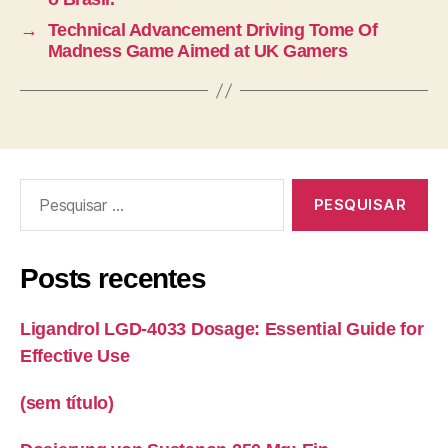
→
Technical Advancement Driving Tome Of
Madness Game Aimed at UK Gamers
Posts recentes
Ligandrol LGD-4033 Dosage: Essential Guide for
Effective Use
(sem título)