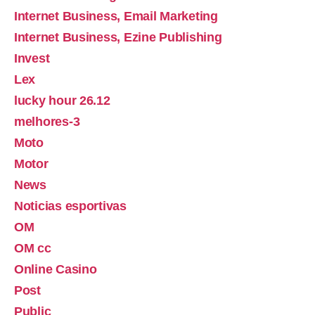
Internet Business, Email Marketing
Internet Business, Ezine Publishing
Invest
Lex
lucky hour 26.12
melhores-3
Moto
Motor
News
Noticias esportivas
OM
OM cc
Online Casino
Post
Public