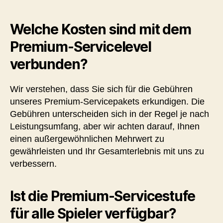
Welche Kosten sind mit dem
Premium-Servicelevel
verbunden?
Wir verstehen, dass Sie sich für die Gebühren
unseres Premium-Servicepakets erkundigen. Die
Gebühren unterscheiden sich in der Regel je nach
Leistungsumfang, aber wir achten darauf, Ihnen
einen außergewöhnlichen Mehrwert zu
gewährleisten und Ihr Gesamterlebnis mit uns zu
verbessern.
Ist die Premium-Servicestufe
für alle Spieler verfügbar?