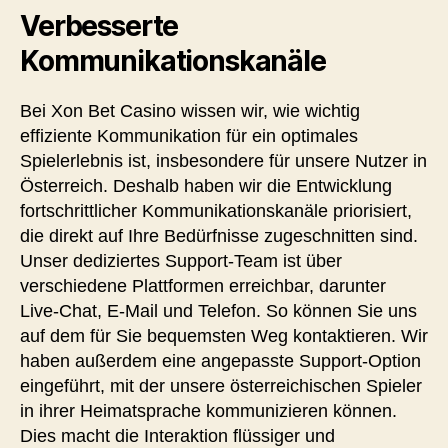
Verbesserte
Kommunikationskanäle
Bei Xon Bet Casino wissen wir, wie wichtig
effiziente Kommunikation für ein optimales
Spielerlebnis ist, insbesondere für unsere Nutzer in
Österreich. Deshalb haben wir die Entwicklung
fortschrittlicher Kommunikationskanäle priorisiert,
die direkt auf Ihre Bedürfnisse zugeschnitten sind.
Unser dediziertes Support-Team ist über
verschiedene Plattformen erreichbar, darunter
Live-Chat, E-Mail und Telefon. So können Sie uns
auf dem für Sie bequemsten Weg kontaktieren. Wir
haben außerdem eine angepasste Support-Option
eingeführt, mit der unsere österreichischen Spieler
in ihrer Heimatsprache kommunizieren können.
Dies macht die Interaktion flüssiger und