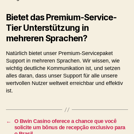
Bietet das Premium-Service-
Tier Unterstützung in
mehreren Sprachen?
Natürlich bietet unser Premium-Servicepaket
Support in mehreren Sprachen. Wir wissen, wie
wichtig deutliche Kommunikation ist, und setzen
alles daran, dass unser Support für alle unsere
wertvollen Nutzer weltweit erreichbar und effektiv
ist.
←
O Bwin Casino oferece a chance que você
solicite um bônus de recepção exclusivo para
o Brasil.