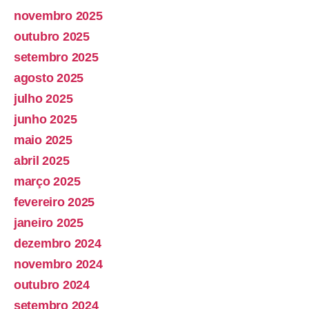
novembro 2025
outubro 2025
setembro 2025
agosto 2025
julho 2025
junho 2025
maio 2025
abril 2025
março 2025
fevereiro 2025
janeiro 2025
dezembro 2024
novembro 2024
outubro 2024
setembro 2024