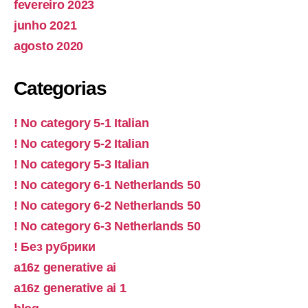
fevereiro 2023
junho 2021
agosto 2020
Categorias
! No category 5-1 Italian
! No category 5-2 Italian
! No category 5-3 Italian
! No category 6-1 Netherlands 50
! No category 6-2 Netherlands 50
! No category 6-3 Netherlands 50
! Без рубрики
a16z generative ai
a16z generative ai 1