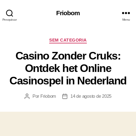
Friobom
Pesquisar
Menu
SEM CATEGORIA
Casino Zonder Cruks:
Ontdek het Online
Casinospel in Nederland
Por
Friobom
14 de agosto de 2025