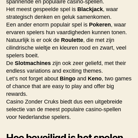
spannende en populaire casino-spellen.
Het meest gespeelde spel is
Blackjack
, waar
strategisch denken en geluk samenkomen.
Een ander enorm populair spel is
Pokeren
, waar
ervaren spelers hun vaardigheden kunnen tonen.
Natuurlijk is er ook de
Roulette
, die met zijn
cilindrische wieltje en kleuren rood en zwart, veel
spelers boeit.
De
Slotmachines
zijn ook zeer geliefd, met their
endless variations and exciting themes.
Let’s not forget about
Bingo
and
Keno
, two games
of chance that are easy to play and offer big
rewards.
Casino Zonder Cruks biedt dus een uitgebreide
selectie van de meest populaire casino-spellen
voor Nederlandse spelers.
Hoe beveiligd is het spelen