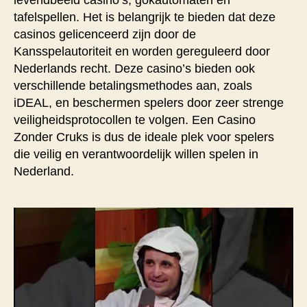
tafelspellen. Het is belangrijk te bieden dat deze
casinos gelicenceerd zijn door de
Kansspelautoriteit en worden gereguleerd door
Nederlands recht. Deze casino’s bieden ook
verschillende betalingsmethodes aan, zoals
iDEAL, en beschermen spelers door zeer strenge
veiligheidsprotocollen te volgen. Een Casino
Zonder Cruks is dus de ideale plek voor spelers
die veilig en verantwoordelijk willen spelen in
Nederland.