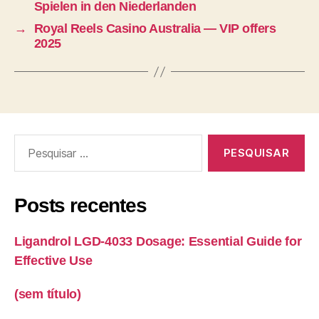
Spielen in den Niederlanden
→
Royal Reels Casino Australia — VIP offers
2025
Posts recentes
Ligandrol LGD-4033 Dosage: Essential Guide for
Effective Use
(sem título)