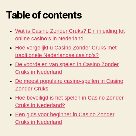
Table of contents
Wat is Casino Zonder Cruks? Ein inleiding tot
online casino’s in Nederland
Hoe vergelijkt u Casino Zonder Cruks met
traditionele Nederlandse casino’s?
De voordelen van spelen in Casino Zonder
Cruks in Nederland
De meest populaire casino-spellen in Casino
Zonder Cruks
Hoe beveiligd is het spelen in Casino Zonder
Cruks in Nederland?
Een gids voor beginner in Casino Zonder
Cruks in Nederland