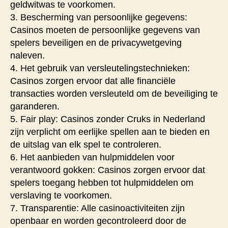
geldwitwas te voorkomen.
3. Bescherming van persoonlijke gegevens:
Casinos moeten de persoonlijke gegevens van
spelers beveiligen en de privacywetgeving
naleven.
4. Het gebruik van versleutelingstechnieken:
Casinos zorgen ervoor dat alle financiële
transacties worden versleuteld om de beveiliging te
garanderen.
5. Fair play: Casinos zonder Cruks in Nederland
zijn verplicht om eerlijke spellen aan te bieden en
de uitslag van elk spel te controleren.
6. Het aanbieden van hulpmiddelen voor
verantwoord gokken: Casinos zorgen ervoor dat
spelers toegang hebben tot hulpmiddelen om
verslaving te voorkomen.
7. Transparentie: Alle casinoactiviteiten zijn
openbaar en worden gecontroleerd door de