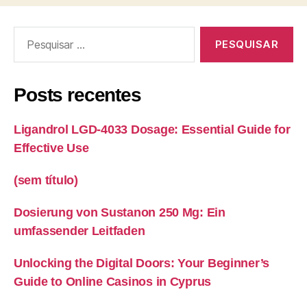
Posts recentes
Ligandrol LGD-4033 Dosage: Essential Guide for
Effective Use
(sem título)
Dosierung von Sustanon 250 Mg: Ein
umfassender Leitfaden
Unlocking the Digital Doors: Your Beginner’s
Guide to Online Casinos in Cyprus