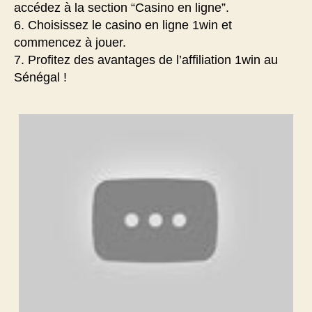
accédez à la section “Casino en ligne”.
6. Choisissez le casino en ligne 1win et
commencez à jouer.
7. Profitez des avantages de l’affiliation 1win au
Sénégal !