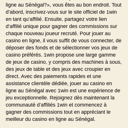
ligne au Sénégal?», vous êtes au bon endroit. Tout
d’abord, inscrivez-vous sur le site officiel de 1win
en tant qu’affilié. Ensuite, partagez votre lien
d’affilié unique pour gagner des commissions sur
chaque nouveau joueur recruté. Pour jouer au
casino en ligne, il vous suffit de vous connecter, de
déposer des fonds et de sélectionner vos jeux de
casino préférés. 1win propose une large gamme
de jeux de casino, y compris des machines à sous,
des jeux de table et des jeux avec croupier en
direct. Avec des paiements rapides et une
assistance clientèle dédiée, jouer au casino en
ligne au Sénégal avec 1win est une expérience de
jeu exceptionnelle. Rejoignez dès maintenant la
communauté d’affiliés 1win et commencez à
gagner des commissions tout en appréciant le
meilleur du casino en ligne au Sénégal.