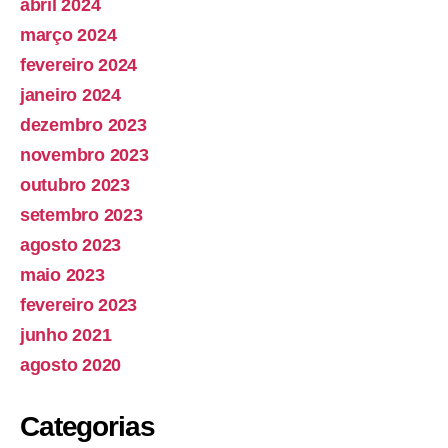
abril 2024
março 2024
fevereiro 2024
janeiro 2024
dezembro 2023
novembro 2023
outubro 2023
setembro 2023
agosto 2023
maio 2023
fevereiro 2023
junho 2021
agosto 2020
Categorias