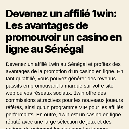
Devenez un affilié 1win:
Les avantages de
promouvoir un casino en
ligne au Sénégal
Devenez un affilié 1win au Sénégal et profitez des
avantages de la promotion d’un casino en ligne. En
tant qu’affilié, vous pouvez générer des revenus
passifs en promouvant la marque sur votre site
web ou vos réseaux sociaux. 1win offre des
commissions attractives pour les nouveaux joueurs
référés, ainsi qu’un programme VIP pour les affiliés
performants. En outre, 1win est un casino en ligne
réputé avec une large sélection de jeux et des
options de paiement locales pour les joueurs