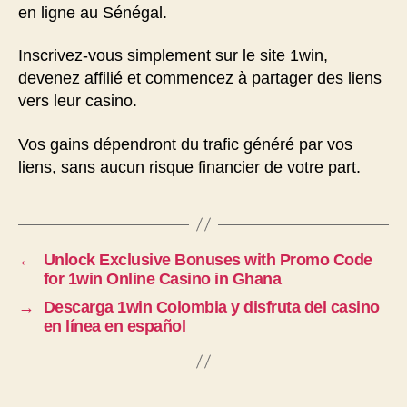
en ligne au Sénégal.
Inscrivez-vous simplement sur le site 1win,
devenez affilié et commencez à partager des liens
vers leur casino.
Vos gains dépendront du trafic généré par vos
liens, sans aucun risque financier de votre part.
←
Unlock Exclusive Bonuses with Promo Code
for 1win Online Casino in Ghana
→
Descarga 1win Colombia y disfruta del casino
en línea en español