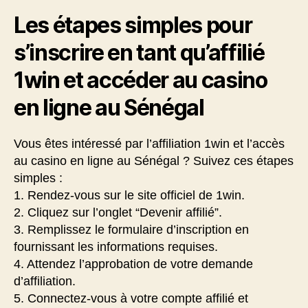
Les étapes simples pour
s’inscrire en tant qu’affilié
1win et accéder au casino
en ligne au Sénégal
Vous êtes intéressé par l’affiliation 1win et l’accès
au casino en ligne au Sénégal ? Suivez ces étapes
simples :
1. Rendez-vous sur le site officiel de 1win.
2. Cliquez sur l’onglet “Devenir affilié”.
3. Remplissez le formulaire d’inscription en
fournissant les informations requises.
4. Attendez l’approbation de votre demande
d’affiliation.
5. Connectez-vous à votre compte affilié et