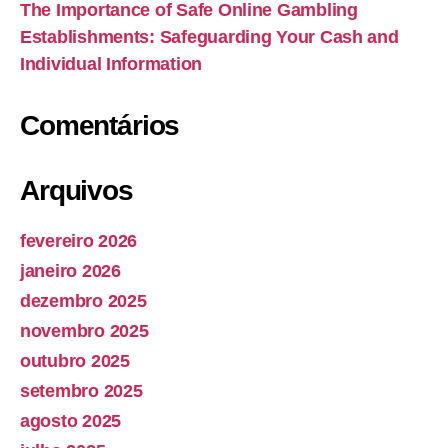
The Importance of Safe Online Gambling
Establishments: Safeguarding Your Cash and
Individual Information
Comentários
Arquivos
fevereiro 2026
janeiro 2026
dezembro 2025
novembro 2025
outubro 2025
setembro 2025
agosto 2025