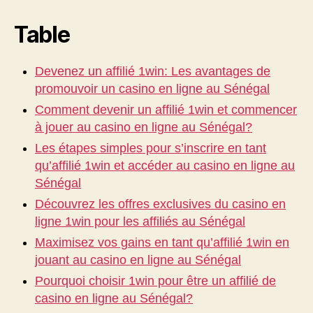
Table
Devenez un affilié 1win: Les avantages de
promouvoir un casino en ligne au Sénégal
Comment devenir un affilié 1win et commencer
à jouer au casino en ligne au Sénégal?
Les étapes simples pour s’inscrire en tant
qu’affilié 1win et accéder au casino en ligne au
Sénégal
Découvrez les offres exclusives du casino en
ligne 1win pour les affiliés au Sénégal
Maximisez vos gains en tant qu’affilié 1win en
jouant au casino en ligne au Sénégal
Pourquoi choisir 1win pour être un affilié de
casino en ligne au Sénégal?