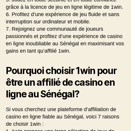
grâce à la licence de jeu en ligne légitime de 1win.
6. Profitez d’une expérience de jeu fluide et sans
interruption sur ordinateur et mobile.
7. Rejoignez une communauté de joueurs
passionnés et profitez d’une expérience de casino
en ligne inoubliable au Sénégal en maximisant vos
gains en tant qu’affilié 1win.
Pourquoi choisir 1win pour
être un affilié de casino en
ligne au Sénégal?
Si vous cherchez une plateforme d’affiliation de
casino en ligne fiable au Sénégal, voici 7 raisons
de choisir 1win :