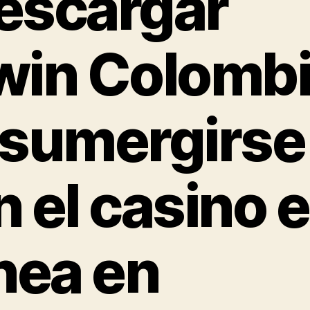
escargar
win Colomb
 sumergirse
n el casino 
ínea en