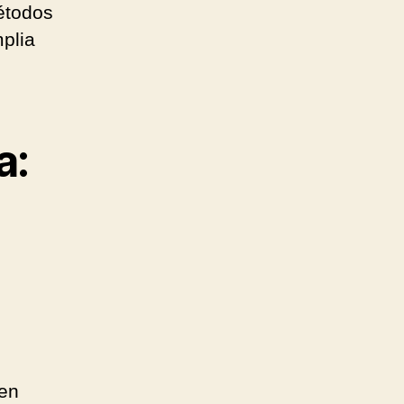
métodos
plia
a:
 en