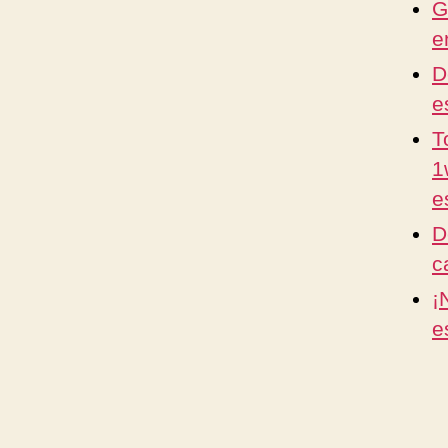
G
e
D
e
T
1
e
D
c
¡
e