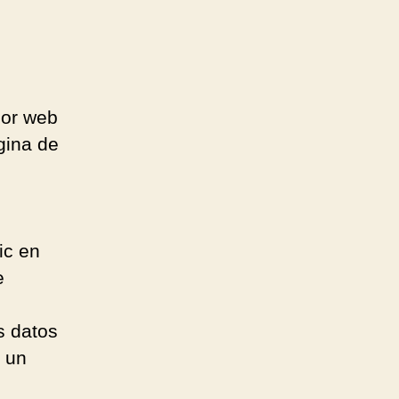
dor web
gina de
ic en
e
s datos
e un