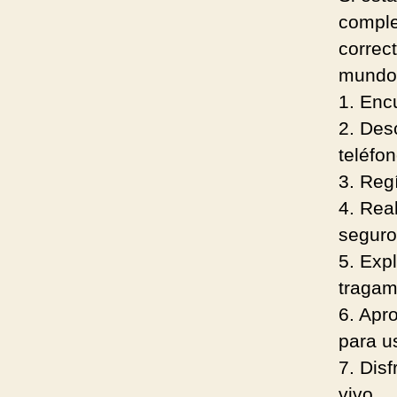
comple
correc
mundo 
1. Enc
2. Des
teléfon
3. Regí
4. Rea
seguro
5. Exp
tragam
6. Apr
para u
7. Dis
vivo.