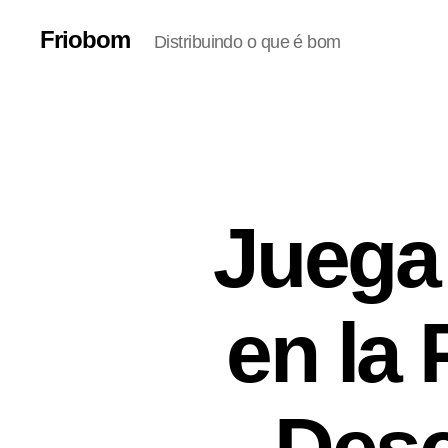
Friobom
Distribuindo o que é bom
Juega 
en la
Desc