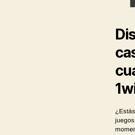
Dis
cas
cua
1w
¿Estás
juegos
moment