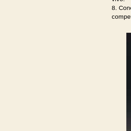
8. Con
compet