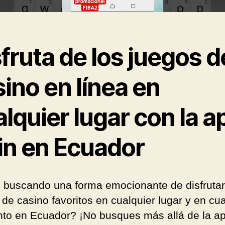
fruta de los juegos d
ino en línea en
lquier lugar con la a
in en Ecuador
 buscando una forma emocionante de disfrutar
 de casino favoritos en cualquier lugar y en cua
o en Ecuador? ¡No busques más allá de la a