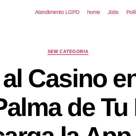
Atendimento LGPD
home
Jobs
Polí
SEM CATEGORIA
al Casino e
 Palma de Tu
arga la App