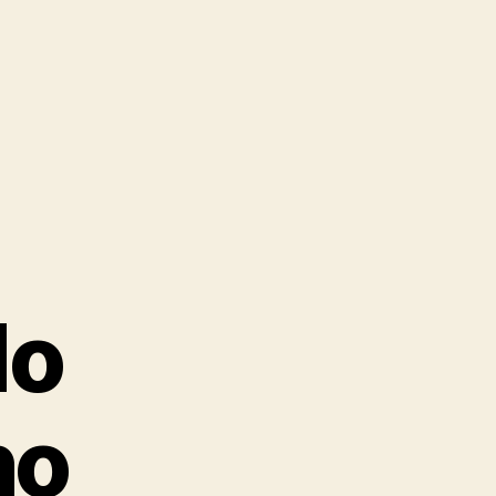
do
no