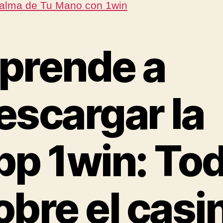
alma de Tu Mano con 1win
prende a
escargar la
pp 1win: To
obre el casi