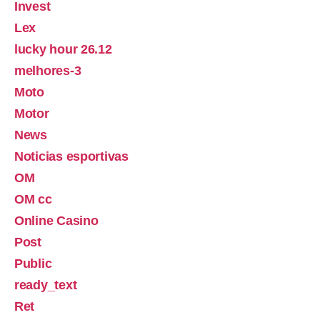
Invest
Lex
lucky hour 26.12
melhores-3
Moto
Motor
News
Noticias esportivas
OM
OM cc
Online Casino
Post
Public
ready_text
Ret