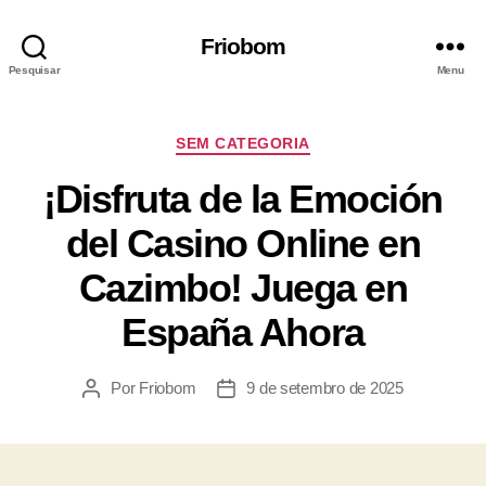
Friobom
Pesquisar
Menu
SEM CATEGORIA
¡Disfruta de la Emoción
del Casino Online en
Cazimbo! Juega en
España Ahora
Por
Friobom
9 de setembro de 2025