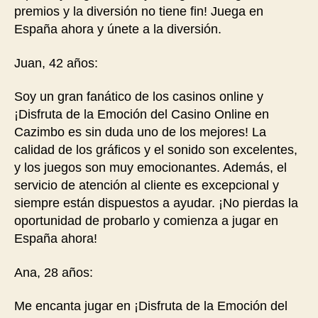
premios y la diversión no tiene fin! Juega en
España ahora y únete a la diversión.
Juan, 42 años:
Soy un gran fanático de los casinos online y
¡Disfruta de la Emoción del Casino Online en
Cazimbo es sin duda uno de los mejores! La
calidad de los gráficos y el sonido son excelentes,
y los juegos son muy emocionantes. Además, el
servicio de atención al cliente es excepcional y
siempre están dispuestos a ayudar. ¡No pierdas la
oportunidad de probarlo y comienza a jugar en
España ahora!
Ana, 28 años:
Me encanta jugar en ¡Disfruta de la Emoción del