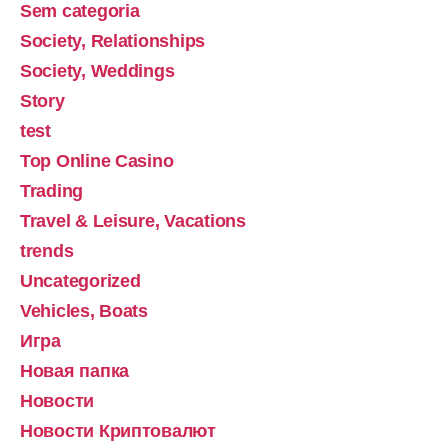
Sem categoria
Society, Relationships
Society, Weddings
Story
test
Top Online Casino
Trading
Travel & Leisure, Vacations
trends
Uncategorized
Vehicles, Boats
Игра
Новая папка
Новости
Новости Криптовалют