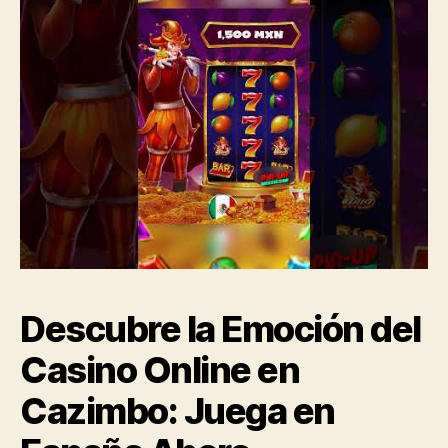
Descubre la Emoción del
Casino Online en
Cazimbo: Juega en