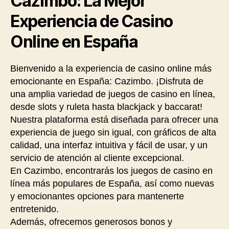
Cazimbo: La Mejor
Experiencia de Casino
Online en España
Bienvenido a la experiencia de casino online más
emocionante en España: Cazimbo. ¡Disfruta de
una amplia variedad de juegos de casino en línea,
desde slots y ruleta hasta blackjack y baccarat!
Nuestra plataforma está diseñada para ofrecer una
experiencia de juego sin igual, con gráficos de alta
calidad, una interfaz intuitiva y fácil de usar, y un
servicio de atención al cliente excepcional.
En Cazimbo, encontrarás los juegos de casino en
línea más populares de España, así como nuevas
y emocionantes opciones para mantenerte
entretenido.
Además, ofrecemos generosos bonos y