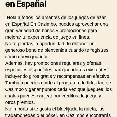
en España!
¡Hola a todos los amantes de los juegos de azar
en España! En Cazimbo, puedes aprovechar una
gran variedad de bonos y promociones para
mejorar tu experiencia de juego en línea.
No te pierdas la oportunidad de obtener un
generoso bono de bienvenida cuando te registres
como nuevo jugador.
Además, hay promociones regulares y ofertas
especiales disponibles para jugadores existentes,
incluyendo giros gratis y recompensas en efectivo.
También puedes unirte al programa de fidelidad de
Cazimbo y ganar puntos cada vez que juegues, los
cuales puedes canjear por créditos de juego y
otros premios.
No importa si te gusta el blackjack, la ruleta, las
tragamonedas o el póker, en Cazimbo encontrarás