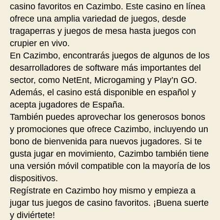
casino favoritos en Cazimbo. Este casino en línea
ofrece una amplia variedad de juegos, desde
tragaperras y juegos de mesa hasta juegos con
crupier en vivo.
En Cazimbo, encontrarás juegos de algunos de los
desarrolladores de software más importantes del
sector, como NetEnt, Microgaming y Play’n GO.
Además, el casino está disponible en español y
acepta jugadores de España.
También puedes aprovechar los generosos bonos
y promociones que ofrece Cazimbo, incluyendo un
bono de bienvenida para nuevos jugadores. Si te
gusta jugar en movimiento, Cazimbo también tiene
una versión móvil compatible con la mayoría de los
dispositivos.
Regístrate en Cazimbo hoy mismo y empieza a
jugar tus juegos de casino favoritos. ¡Buena suerte
y diviértete!