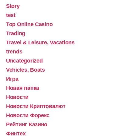
Story
test
Top Online Casino
Trading
Travel & Leisure, Vacations
trends
Uncategorized
Vehicles, Boats
Игра
Новая папка
Новости
Новости Криптовалют
Новости Форекс
Рейтинг Казино
Финтех