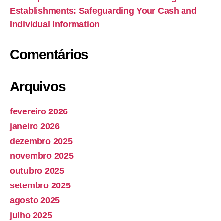
Establishments: Safeguarding Your Cash and
Individual Information
Comentários
Arquivos
fevereiro 2026
janeiro 2026
dezembro 2025
novembro 2025
outubro 2025
setembro 2025
agosto 2025
julho 2025