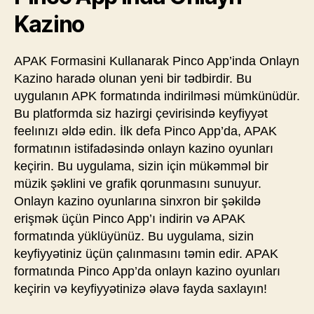
Kazino
APAK Formasini Kullanarak Pinco App’inda Onlayn
Kazino haradə olunan yeni bir tədbirdir. Bu
uygulanın APK formatında indirilməsi mümkünüdür.
Bu platformda siz hazirgi çevirisində keyfiyyət
feelınızı əldə edin. İlk defa Pinco App’da, APAK
formatının istifadəsində onlayn kazino oyunları
keçirin. Bu uygulama, sizin için mükəmməl bir
müzik şəklini ve grafik qorunmasını sunuyur.
Onlayn kazino oyunlarına sinxron bir şəkildə
erişmək üçün Pinco App’ı indirin və APAK
formatında yüklüyünüz. Bu uygulama, sizin
keyfiyyətiniz üçün çalınmasını təmin edir. APAK
formatında Pinco App’da onlayn kazino oyunları
keçirin və keyfiyyətinizə əlavə fayda saxlayın!