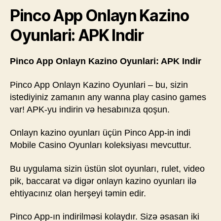
Pinco App Onlayn Kazino
Oyunlari: APK Indir
Pinco App Onlayn Kazino Oyunlari: APK Indir
Pinco App Onlayn Kazino Oyunlari – bu, sizin
istediyiniz zamanın any wanna play casino games
var! APK-yu indirin və hesabınıza qoşun.
Onlayn kazino oyunları üçün Pinco App-in indi
Mobile Casino Oyunları koleksiyası mevcuttur.
Bu uygulama sizin üstün slot oyunları, rulet, video
pik, baccarat və digər onlayn kazino oyunları ilə
ehtiyacınız olan herşeyi təmin edir.
Pinco App-ın indirilməsi kolaydır. Sizə əsasan iki