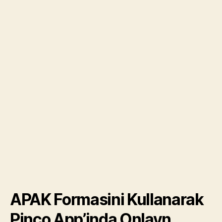
APAK Formasini Kullanarak
Pinco App’inda Onlayn