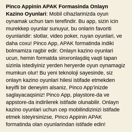
Pinco Appinin APAK Formasinda Onlayn
Kazino Oyunlari
: Mobil cihazlarinizda oyun
oynamak uchun tam terefindir. Bu app, sizin icin
murekkep oyunlar sunuyur, bu onlarin favoriti
oyunlaridir: slotlar, video poker, ruyan oyunlari, ve
daha coxu! Pinco App, APAK formatinda indiki
bolmamiza ragbir edir. Onlayn kazino oyunlari
ucun, hemin formatda sinxronlaşdiq vaqti tapan
sizinla istediyiniz yerden heryerde oyun oynamagiz
mumkun olur! Bu yeni teknoloji sayesinde, siz
onlayn kazino oyunlari hilesi istifade etmekden
keyifli bir deneyim alsaniz, Pinco App’inizde
saglayacaqsiniz! Pinco App, playstore-da ve
appstore-da indirilerek istifade olunabilir. Onlayn
kazino oyunlari uchun cep mobilindizinizi istifade
etmek isteyirsinizse, Pinco Appinin APAK
formatinda olan oyunlarindan istifade edin!