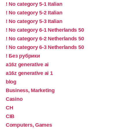
! No category 5-1 Italian
! No category 5-2 Italian
! No category 5-3 Italian
! No category 6-1 Netherlands 50
! No category 6-2 Netherlands 50
! No category 6-3 Netherlands 50
! Без рубрики
a16z generative ai
a16z generative ai 1
blog
Business, Marketing
Casino
CH
CIB
Computers, Games