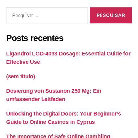
Posts recentes
Ligandrol LGD-4033 Dosage: Essential Guide for
Effective Use
(sem título)
Dosierung von Sustanon 250 Mg: Ein
umfassender Leitfaden
Unlocking the Digital Doors: Your Beginner’s
Guide to Online Casinos in Cyprus
The Importance of Safe Online Gambling