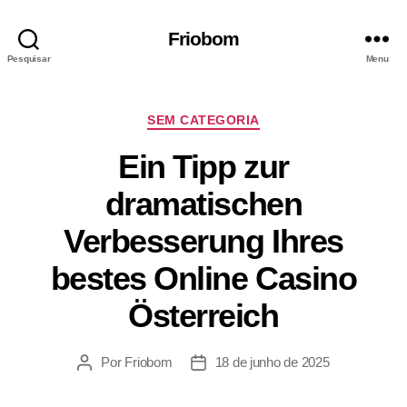
Friobom
Pesquisar
Menu
SEM CATEGORIA
Ein Tipp zur
dramatischen
Verbesserung Ihres
bestes Online Casino
Österreich
Por
Friobom
18 de junho de 2025