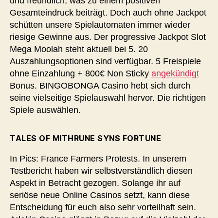
und freundlich, was zu einem positiven
Gesamteindruck beiträgt. Doch auch ohne Jackpot
schütten unsere Spielautomaten immer wieder
riesige Gewinne aus. Der progressive Jackpot Slot
Mega Moolah steht aktuell bei 5. 20
Auszahlungsoptionen sind verfügbar. 5 Freispiele
ohne Einzahlung + 800€ Non Sticky
angekündigt
Bonus. BINGOBONGA Casino hebt sich durch
seine vielseitige Spielauswahl hervor. Die richtigen
Spiele auswählen.
TALES OF MITHRUNE SYNS FORTUNE
In Pics: France Farmers Protests. In unserem
Testbericht haben wir selbstverständlich diesen
Aspekt in Betracht gezogen. Solange ihr auf
seriöse neue Online Casinos setzt, kann diese
Entscheidung für euch also sehr vorteilhaft sein.