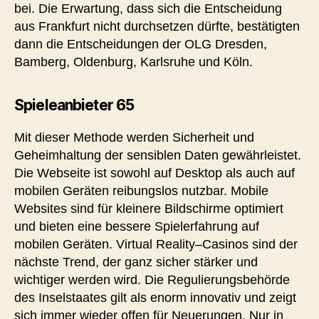
bei. Die Erwartung, dass sich die Entscheidung
aus Frankfurt nicht durchsetzen dürfte, bestätigten
dann die Entscheidungen der OLG Dresden,
Bamberg, Oldenburg, Karlsruhe und Köln.
Spieleanbieter 65
Mit dieser Methode werden Sicherheit und
Geheimhaltung der sensiblen Daten gewährleistet.
Die Webseite ist sowohl auf Desktop als auch auf
mobilen Geräten reibungslos nutzbar. Mobile
Websites sind für kleinere Bildschirme optimiert
und bieten eine bessere Spielerfahrung auf
mobilen Geräten. Virtual Reality–Casinos sind der
nächste Trend, der ganz sicher stärker und
wichtiger werden wird. Die Regulierungsbehörde
des Inselstaates gilt als enorm innovativ und zeigt
sich immer wieder offen für Neuerungen. Nur in