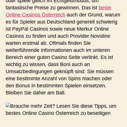
oder spiele gleich im Echtgeldmodus, um
fantastische Preise zu gewinnen. Das ist
beste
Online Casinos Österreich
auch der Grund, warum
es für Spieler aus Deutschland generell schwierig
ist PayPal Casinos sowie neue Merkur Online
Casinos zu finden und auch Provider Novoline
warten erstmal ab. Oftmals finden Sie
weiterführende Informationen auch im unteren
Bereich einer guten Casino Seite verlinkt. Es ist
wichtig zu wissen, dass Boni auch an
Umsatzbedingungen geknüpft sind: Sie müssen
eine bestimmte Anzahl von Spins machen oder
den Bonus in bestimmten Spielen einsetzen.
Bleiben Sie daher am Ball.