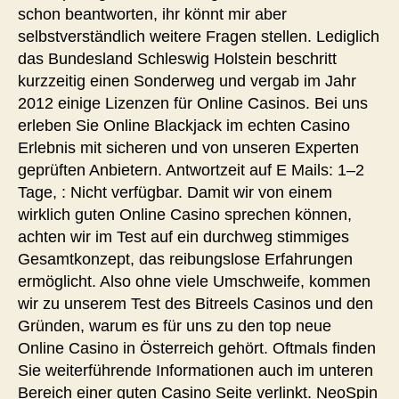
schon beantworten, ihr könnt mir aber
selbstverständlich weitere Fragen stellen. Lediglich
das Bundesland Schleswig Holstein beschritt
kurzzeitig einen Sonderweg und vergab im Jahr
2012 einige Lizenzen für Online Casinos. Bei uns
erleben Sie Online Blackjack im echten Casino
Erlebnis mit sicheren und von unseren Experten
geprüften Anbietern. Antwortzeit auf E Mails: 1–2
Tage, : Nicht verfügbar. Damit wir von einem
wirklich guten Online Casino sprechen können,
achten wir im Test auf ein durchweg stimmiges
Gesamtkonzept, das reibungslose Erfahrungen
ermöglicht. Also ohne viele Umschweife, kommen
wir zu unserem Test des Bitreels Casinos und den
Gründen, warum es für uns zu den top neue
Online Casino in Österreich gehört. Oftmals finden
Sie weiterführende Informationen auch im unteren
Bereich einer guten Casino Seite verlinkt. NeoSpin