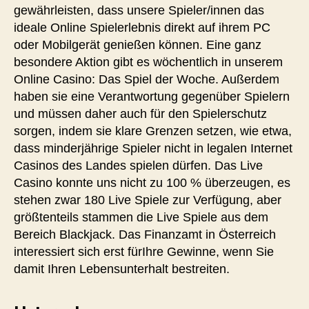
gewährleisten, dass unsere Spieler/innen das
ideale Online Spielerlebnis direkt auf ihrem PC
oder Mobilgerät genießen können. Eine ganz
besondere Aktion gibt es wöchentlich in unserem
Online Casino: Das Spiel der Woche. Außerdem
haben sie eine Verantwortung gegenüber Spielern
und müssen daher auch für den Spielerschutz
sorgen, indem sie klare Grenzen setzen, wie etwa,
dass minderjährige Spieler nicht in legalen Internet
Casinos des Landes spielen dürfen. Das Live
Casino konnte uns nicht zu 100 % überzeugen, es
stehen zwar 180 Live Spiele zur Verfügung, aber
größtenteils stammen die Live Spiele aus dem
Bereich Blackjack. Das Finanzamt in Österreich
interessiert sich erst fürIhre Gewinne, wenn Sie
damit Ihren Lebensunterhalt bestreiten.