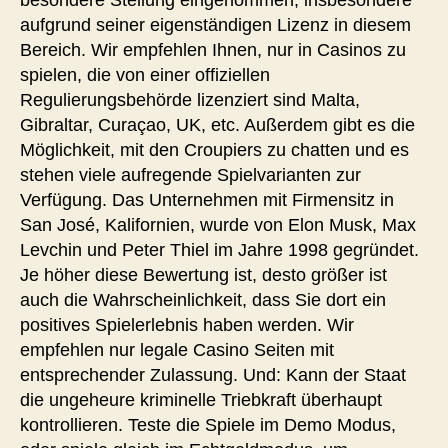
aufgrund seiner eigenständigen Lizenz in diesem
Bereich. Wir empfehlen Ihnen, nur in Casinos zu
spielen, die von einer offiziellen
Regulierungsbehörde lizenziert sind Malta,
Gibraltar, Curaçao, UK, etc. Außerdem gibt es die
Möglichkeit, mit den Croupiers zu chatten und es
stehen viele aufregende Spielvarianten zur
Verfügung. Das Unternehmen mit Firmensitz in
San José, Kalifornien, wurde von Elon Musk, Max
Levchin und Peter Thiel im Jahre 1998 gegründet.
Je höher diese Bewertung ist, desto größer ist
auch die Wahrscheinlichkeit, dass Sie dort ein
positives Spielerlebnis haben werden. Wir
empfehlen nur legale Casino Seiten mit
entsprechender Zulassung. Und: Kann der Staat
die ungeheure kriminelle Triebkraft überhaupt
kontrollieren. Teste die Spiele im Demo Modus,