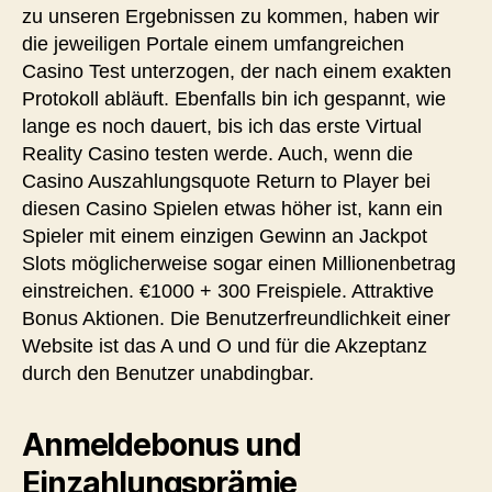
zu unseren Ergebnissen zu kommen, haben wir
die jeweiligen Portale einem umfangreichen
Casino Test unterzogen, der nach einem exakten
Protokoll abläuft. Ebenfalls bin ich gespannt, wie
lange es noch dauert, bis ich das erste Virtual
Reality Casino testen werde. Auch, wenn die
Casino Auszahlungsquote Return to Player bei
diesen Casino Spielen etwas höher ist, kann ein
Spieler mit einem einzigen Gewinn an Jackpot
Slots möglicherweise sogar einen Millionenbetrag
einstreichen. €1000 + 300 Freispiele. Attraktive
Bonus Aktionen. Die Benutzerfreundlichkeit einer
Website ist das A und O und für die Akzeptanz
durch den Benutzer unabdingbar.
Anmeldebonus und
Einzahlungsprämie