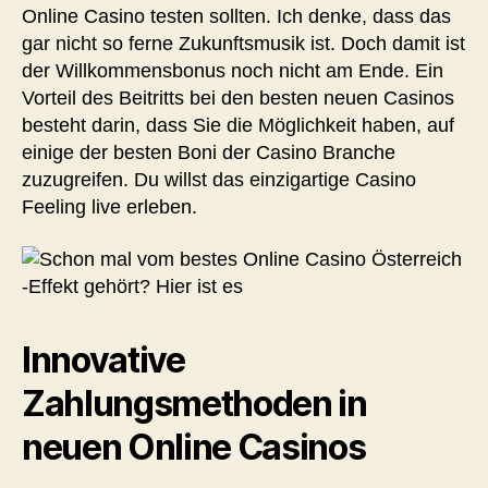
Online Casino testen sollten. Ich denke, dass das
gar nicht so ferne Zukunftsmusik ist. Doch damit ist
der Willkommensbonus noch nicht am Ende. Ein
Vorteil des Beitritts bei den besten neuen Casinos
besteht darin, dass Sie die Möglichkeit haben, auf
einige der besten Boni der Casino Branche
zuzugreifen. Du willst das einzigartige Casino
Feeling live erleben.
Innovative
Zahlungsmethoden in
neuen Online Casinos