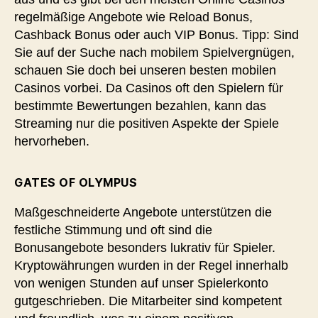
regelmäßige Angebote wie Reload Bonus,
Cashback Bonus oder auch VIP Bonus. Tipp: Sind
Sie auf der Suche nach mobilem Spielvergnügen,
schauen Sie doch bei unseren besten mobilen
Casinos vorbei. Da Casinos oft den Spielern für
bestimmte Bewertungen bezahlen, kann das
Streaming nur die positiven Aspekte der Spiele
hervorheben.
GATES OF OLYMPUS
Maßgeschneiderte Angebote unterstützen die
festliche Stimmung und oft sind die
Bonusangebote besonders lukrativ für Spieler.
Kryptowährungen wurden in der Regel innerhalb
von wenigen Stunden auf unser Spielerkonto
gutgeschrieben. Die Mitarbeiter sind kompetent