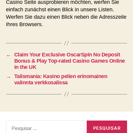
Casino Seite ausprobieren möchten, werfen Sie
einfach zunächst einen Blick in unsere Listen.
Werfen Sie dazu einen Blick neben die Adresszeile
Ihres Browsers.
←
Claim Your Exclusive OscarSpin No Deposit
Bonus & Play Top-rated Casino Games Online
in the UK
→
Talismania: Kasino pelien erinomainen
valinnta verkkosalissa