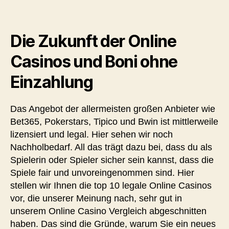
Die Zukunft der Online
Casinos und Boni ohne
Einzahlung
Das Angebot der allermeisten großen Anbieter wie
Bet365, Pokerstars, Tipico und Bwin ist mittlerweile
lizensiert und legal. Hier sehen wir noch
Nachholbedarf. All das trägt dazu bei, dass du als
Spielerin oder Spieler sicher sein kannst, dass die
Spiele fair und unvoreingenommen sind. Hier
stellen wir Ihnen die top 10 legale Online Casinos
vor, die unserer Meinung nach, sehr gut in
unserem Online Casino Vergleich abgeschnitten
haben. Das sind die Gründe, warum Sie ein neues