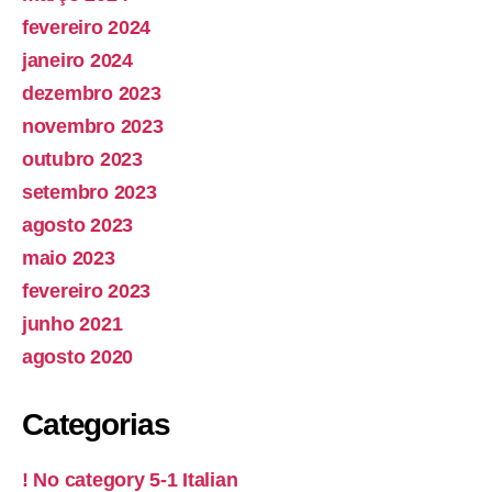
fevereiro 2024
janeiro 2024
dezembro 2023
novembro 2023
outubro 2023
setembro 2023
agosto 2023
maio 2023
fevereiro 2023
junho 2021
agosto 2020
Categorias
! No category 5-1 Italian