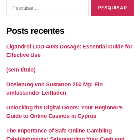
Posts recentes
Ligandrol LGD-4033 Dosage: Essential Guide for
Effective Use
(sem título)
Dosierung von Sustanon 250 Mg: Ein
umfassender Leitfaden
Unlocking the Digital Doors: Your Beginner’s
Guide to Online Casinos in Cyprus
The Importance of Safe Online Gambling
Establishments: Safeguarding Your Cash and