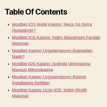
Table Of Contents
Mostbet iOS Mobil Kasino: Neçə Sü Sürrə
Quraşdırılır?
Mostbet iOS Kasino: İndim Maxsimum Faydalı
Məlumat
Mostbet Kasino Uygulamasının Avantajları
Nədir?
Mostbet iOS Kasino: Android Versiyasına
Məxsus Mikroskopiya
Mostbet Kasino Uygulamasının Rəsmil
İnstallasiya Rehberi
Mostbet Kasino Üçün iOS: İndim Ətraflı
Məlumat