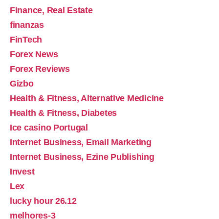
Finance, Real Estate
finanzas
FinTech
Forex News
Forex Reviews
Gizbo
Health & Fitness, Alternative Medicine
Health & Fitness, Diabetes
Ice casino Portugal
Internet Business, Email Marketing
Internet Business, Ezine Publishing
Invest
Lex
lucky hour 26.12
melhores-3