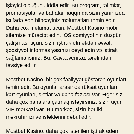
işləyici olduğunu iddia edir. Bu proqram, təlimlər,
promosıyalar və bahalar haqqında sizin yanınızda
istifadə edə biləcəyiniz məlumatları təmin edir.
Daha çox məlumat üçün, Mostbet Kasino mobil
sitemize müraciət edin. iOS cəmiyyətinin düzgün
çalışması üçün, sizin iştirak etməkdən əvväl,
şəxsiyyət informasiyasınızı qeyd edin və iştirak
sağlamalısınız. Bu, Cavabverir.az tərəfindən
tavsiye edilir.
Mostbet Kasino, bir çox fəaliyyət göstərən oyunları
təmin edir. Bu oyunlar arasında rüksat oyunları,
kart oyunları, slotlar və daha fazlası var. Əgər siz
daha çox bahalara çatmaq istəyirsiniz, sizin üçün
VIP mərkəzi var. Bu mərkəz, sizin hər iki
məkruhınızı ve istəklərini qəbul edir.
Mostbet Kasino, daha çox istənilən iştirak edən