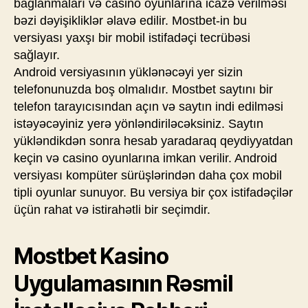
bağlanmaları və casino oyunlarına icazə verilməsi
bəzi dəyişikliklər əlavə edilir. Mostbet-in bu
versiyası yaxşı bir mobil istifadəçi tecrübəsi
sağlayır.
Android versiyasının yüklənəcəyi yer sizin
telefonunuzda boş olmalıdır. Mostbet saytını bir
telefon tarayıcısından açın və saytın indi edilməsi
istəyəcəyiniz yerə yönləndiriləcəksiniz. Saytın
yükləndikdən sonra hesab yaradaraq qeydiyyatdan
keçin və casino oyunlarına imkan verilir. Android
versiyası kompüter sürüşlərindən daha çox mobil
tipli oyunlar sunuyor. Bu versiya bir çox istifadəçilər
üçün rahat və istirahətli bir seçimdir.
Mostbet Kasino
Uygulamasının Rəsmil