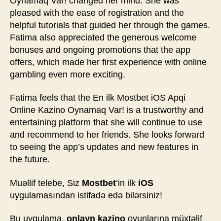
Oynamaq Var! changed her mind. She was
pleased with the ease of registration and the
helpful tutorials that guided her through the games.
Fatima also appreciated the generous welcome
bonuses and ongoing promotions that the app
offers, which made her first experience with online
gambling even more exciting.
Fatima feels that the En ilk Mostbet iOS Apqi
Online Kazino Oynamaq Var! is a trustworthy and
entertaining platform that she will continue to use
and recommend to her friends. She looks forward
to seeing the app’s updates and new features in
the future.
Muəllif telebe, Siz
Mostbet
‘in ilk
iOS
uygulamasından istifadə edə bilərsiniz!
Bu uygulama,
onlayn kazino
oyunlarına müxtəlif