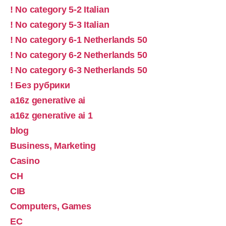
! No category 5-2 Italian
! No category 5-3 Italian
! No category 6-1 Netherlands 50
! No category 6-2 Netherlands 50
! No category 6-3 Netherlands 50
! Без рубрики
a16z generative ai
a16z generative ai 1
blog
Business, Marketing
Casino
CH
CIB
Computers, Games
EC