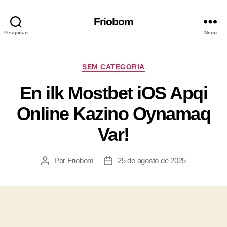
Friobom
Pesquisar
Menu
SEM CATEGORIA
En ilk Mostbet iOS Apqi
Online Kazino Oynamaq
Var!
Por
Friobom
25 de agosto de 2025