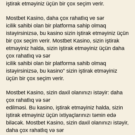
iştirak etməyiniz üçün bir çox seçim verir.
Mostbet Kasino, daha çox rahatlıq ve sər
icilik sahibi olan bir platforma sahip olmaq
istəyirsinizsə, bu kasino sizin iştirak etməyiniz üçün
bir çox seçim verir. Mostbet Kasino, sizin iştirak
etməyiniz halda, sizin iştirak etməyiniz üçün daha
çox rahatlıq və sər
icilik sahibi olan bir platforma sahib olmaq
istəyirsinizsə, bu kasino” sizin iştirak etməyiniz
üçün bir çox seçim verir.
Mostbet Kasino, sizin daxil olanınızı istəyir: daha
çox rahatlıq və sər
edilməsi. Bu kasino, iştirak etməyiniz halda, sizin
iştirak etməyiniz üçün ixtiyaçlarınızı təmin edə
biləcək. Mostbet Kasino, sizin daxil olanınızı istəyir,
daha çox rahatlıq və sər