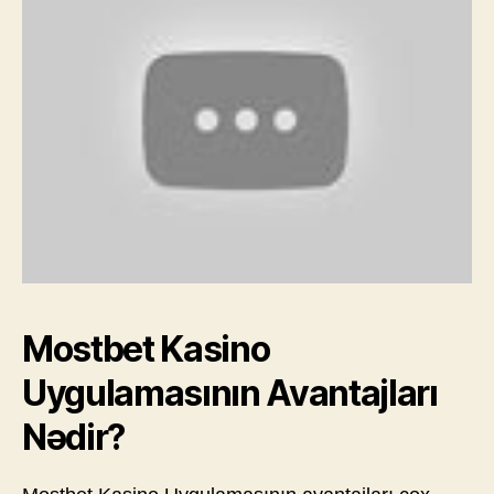
Mostbet Kasino
Uygulamasının Avantajları
Nədir?