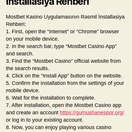
İnstallasiya Rehberi
Mostbet Kasino Uygulamasının Rəsmil İnstallasiya
Rehberi:
1. First, open the “Internet” or “Chrome” browser
on your mobile device.
2. In the search bar, type “Mostbet Casino App”
and search.
3. Find the “Mostbet Casino” official website from
the search results.
4. Click on the “Install App” button on the website.
5. Confirm the installation from the settings of your
mobile device.
6. Wait for the installation to complete.
7. After installation, open the Mostbet Casino app
and create an account
https://gumushanespor.org/
or log in to your existing account.
8. Now, you can enjoy playing various casino