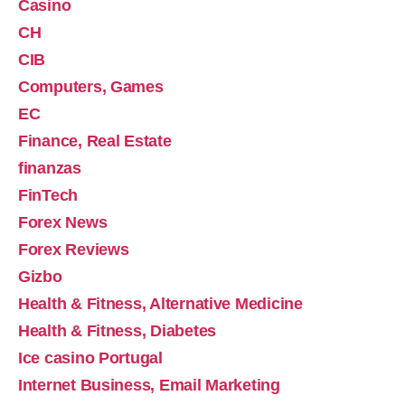
Casino
CH
CIB
Computers, Games
EC
Finance, Real Estate
finanzas
FinTech
Forex News
Forex Reviews
Gizbo
Health & Fitness, Alternative Medicine
Health & Fitness, Diabetes
Ice casino Portugal
Internet Business, Email Marketing