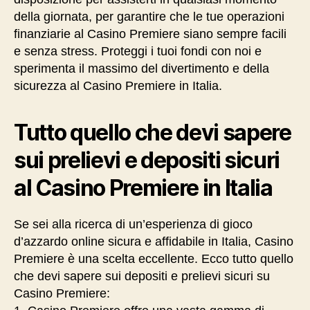
della giornata, per garantire che le tue operazioni
finanziarie al Casino Premiere siano sempre facili
e senza stress. Proteggi i tuoi fondi con noi e
sperimenta il massimo del divertimento e della
sicurezza al Casino Premiere in Italia.
Tutto quello che devi sapere
sui prelievi e depositi sicuri
al Casino Premiere in Italia
Se sei alla ricerca di un’esperienza di gioco
d’azzardo online sicura e affidabile in Italia, Casino
Premiere è una scelta eccellente. Ecco tutto quello
che devi sapere sui depositi e prelievi sicuri su
Casino Premiere: