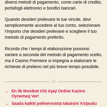
diversi metodi di pagamento, come carte di credito,
portafogli elettronici e bonifici bancari.
Quando desideri prelevare le tue vincite, devi
semplicemente accedere al tuo conto, selezionare
l’importo che desideri prelevare e scegliere il tuo
metodo di pagamento preferito.
Ricorda che i tempi di elaborazione possono
variare a seconda del metodo di pagamento scelto,
ma il Casino Premiere si impegna a elaborare le
richieste di prelievo nel più breve tempo possibile.
←
En ilk Mostbet iOS Apqi Online Kazino
Oynamaq Var!
→
Saada kaikki pelinervoista takaisin! Kirjaudu