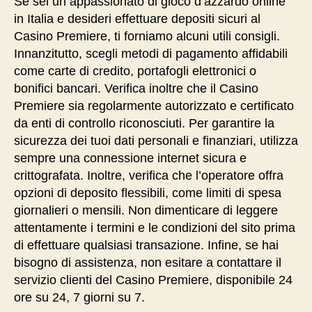
Se sei un appassionato di gioco d’azzardo online
in Italia e desideri effettuare depositi sicuri al
Casino Premiere, ti forniamo alcuni utili consigli.
Innanzitutto, scegli metodi di pagamento affidabili
come carte di credito, portafogli elettronici o
bonifici bancari. Verifica inoltre che il Casino
Premiere sia regolarmente autorizzato e certificato
da enti di controllo riconosciuti. Per garantire la
sicurezza dei tuoi dati personali e finanziari, utilizza
sempre una connessione internet sicura e
crittografata. Inoltre, verifica che l’operatore offra
opzioni di deposito flessibili, come limiti di spesa
giornalieri o mensili. Non dimenticare di leggere
attentamente i termini e le condizioni del sito prima
di effettuare qualsiasi transazione. Infine, se hai
bisogno di assistenza, non esitare a contattare il
servizio clienti del Casino Premiere, disponibile 24
ore su 24, 7 giorni su 7.