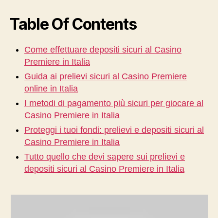
Table Of Contents
Come effettuare depositi sicuri al Casino
Premiere in Italia
Guida ai prelievi sicuri al Casino Premiere
online in Italia
I metodi di pagamento più sicuri per giocare al
Casino Premiere in Italia
Proteggi i tuoi fondi: prelievi e depositi sicuri al
Casino Premiere in Italia
Tutto quello che devi sapere sui prelievi e
depositi sicuri al Casino Premiere in Italia