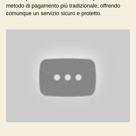
metodo di pagamento più tradizionale, offrendo
comunque un servizio sicuro e protetto.