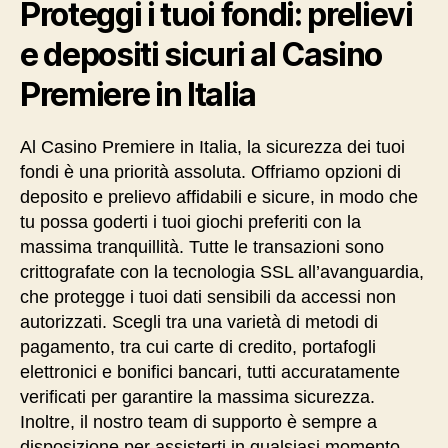
Proteggi i tuoi fondi: prelievi
e depositi sicuri al Casino
Premiere in Italia
Al Casino Premiere in Italia, la sicurezza dei tuoi
fondi è una priorità assoluta. Offriamo opzioni di
deposito e prelievo affidabili e sicure, in modo che
tu possa goderti i tuoi giochi preferiti con la
massima tranquillità. Tutte le transazioni sono
crittografate con la tecnologia SSL all’avanguardia,
che protegge i tuoi dati sensibili da accessi non
autorizzati. Scegli tra una varietà di metodi di
pagamento, tra cui carte di credito, portafogli
elettronici e bonifici bancari, tutti accuratamente
verificati per garantire la massima sicurezza.
Inoltre, il nostro team di supporto è sempre a
disposizione per assisterti in qualsiasi momento