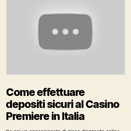
Come effettuare
depositi sicuri al Casino
Premiere in Italia