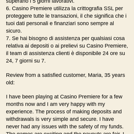
superano i 5 giorni lavorativi.
6. Casino Premiere utilizza la crittografia SSL per
proteggere tutte le transazioni, il che significa che i
tuoi dati personali e finanziari sono sempre al
sicuro.
7. Se hai bisogno di assistenza per qualsiasi cosa
relativa ai depositi o ai prelievi su Casino Premiere,
il team di assistenza clienti è disponibile 24 ore su
24, 7 giorni su 7.
Review from a satisfied customer, Maria, 35 years
old:
I have been playing at Casino Premiere for a few
months now and I am very happy with my
experience. The process of making deposits and
withdrawals is very simple and secure. I have
never had any issues with the safety of my funds.