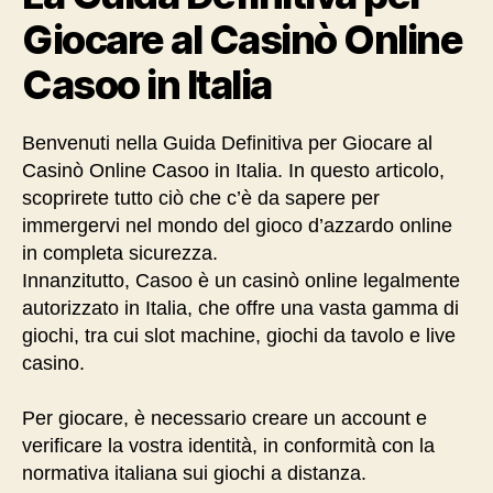
Giocare al Casinò Online
Casoo in Italia
Benvenuti nella Guida Definitiva per Giocare al
Casinò Online Casoo in Italia. In questo articolo,
scoprirete tutto ciò che c’è da sapere per
immergervi nel mondo del gioco d’azzardo online
in completa sicurezza.
Innanzitutto, Casoo è un casinò online legalmente
autorizzato in Italia, che offre una vasta gamma di
giochi, tra cui slot machine, giochi da tavolo e live
casino.
Per giocare, è necessario creare un account e
verificare la vostra identità, in conformità con la
normativa italiana sui giochi a distanza.