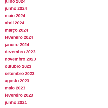
julho 2024
junho 2024
maio 2024
abril 2024
março 2024
fevereiro 2024
janeiro 2024
dezembro 2023
novembro 2023
outubro 2023
setembro 2023
agosto 2023
maio 2023
fevereiro 2023
junho 2021