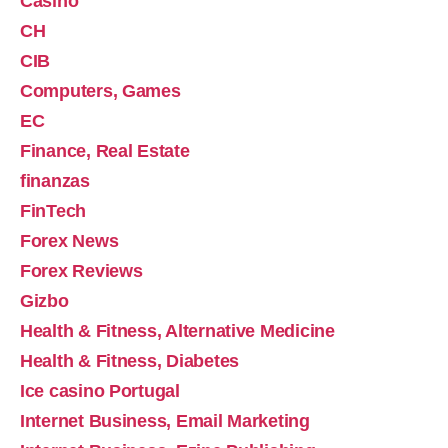
Casino
CH
CIB
Computers, Games
EC
Finance, Real Estate
finanzas
FinTech
Forex News
Forex Reviews
Gizbo
Health & Fitness, Alternative Medicine
Health & Fitness, Diabetes
Ice casino Portugal
Internet Business, Email Marketing