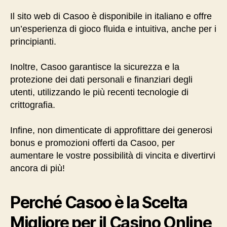
Il sito web di Casoo è disponibile in italiano e offre
un’esperienza di gioco fluida e intuitiva, anche per i
principianti.
Inoltre, Casoo garantisce la sicurezza e la
protezione dei dati personali e finanziari degli
utenti, utilizzando le più recenti tecnologie di
crittografia.
Infine, non dimenticate di approfittare dei generosi
bonus e promozioni offerti da Casoo, per
aumentare le vostre possibilità di vincita e divertirvi
ancora di più!
Perché Casoo è la Scelta
Migliore per il Casino Online