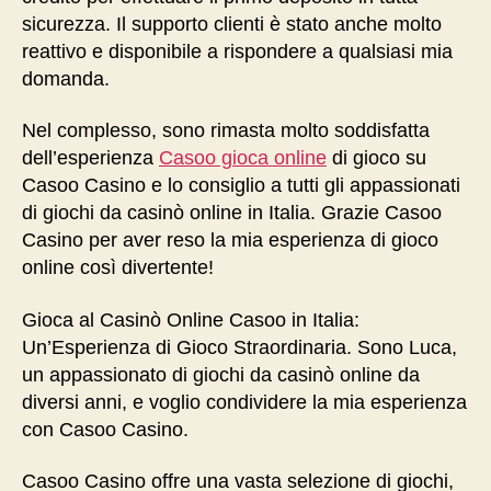
sicurezza. Il supporto clienti è stato anche molto
reattivo e disponibile a rispondere a qualsiasi mia
domanda.
Nel complesso, sono rimasta molto soddisfatta
dell’esperienza
Casoo gioca online
di gioco su
Casoo Casino e lo consiglio a tutti gli appassionati
di giochi da casinò online in Italia. Grazie Casoo
Casino per aver reso la mia esperienza di gioco
online così divertente!
Gioca al Casinò Online Casoo in Italia:
Un’Esperienza di Gioco Straordinaria. Sono Luca,
un appassionato di giochi da casinò online da
diversi anni, e voglio condividere la mia esperienza
con Casoo Casino.
Casoo Casino offre una vasta selezione di giochi,