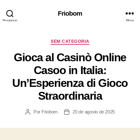
Friobom
Pesquisar
Menu
SEM CATEGORIA
Gioca al Casinò Online
Casoo in Italia:
Un’Esperienza di Gioco
Straordinaria
Por
Friobom
20 de agosto de 2025