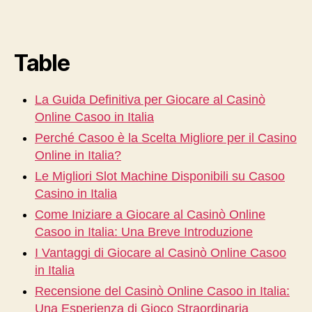
Table
La Guida Definitiva per Giocare al Casinò
Online Casoo in Italia
Perché Casoo è la Scelta Migliore per il Casino
Online in Italia?
Le Migliori Slot Machine Disponibili su Casoo
Casino in Italia
Come Iniziare a Giocare al Casinò Online
Casoo in Italia: Una Breve Introduzione
I Vantaggi di Giocare al Casinò Online Casoo
in Italia
Recensione del Casinò Online Casoo in Italia:
Una Esperienza di Gioco Straordinaria