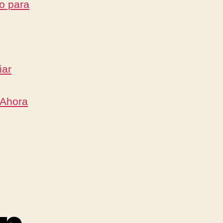
o para
iar
 Ahora