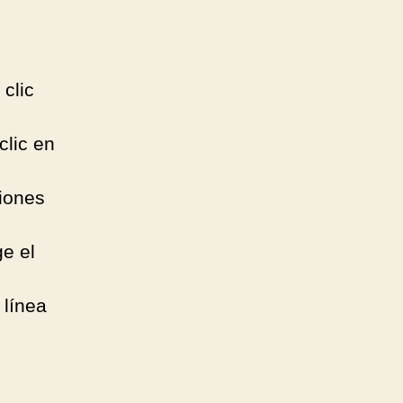
 clic
clic en
ciones
ge el
 línea