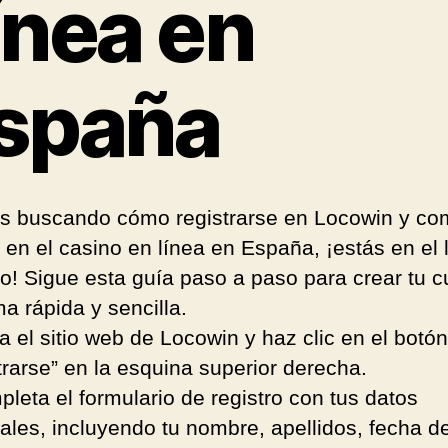
ínea en
spaña
ás buscando cómo registrarse en Locowin y c
r en el casino en línea en España, ¡estás en el 
to! Sigue esta guía paso a paso para crear tu 
a rápida y sencilla.
ta el sitio web de Locowin y haz clic en el botón
trarse” en la esquina superior derecha.
pleta el formulario de registro con tus datos
ales, incluyendo tu nombre, apellidos, fecha d