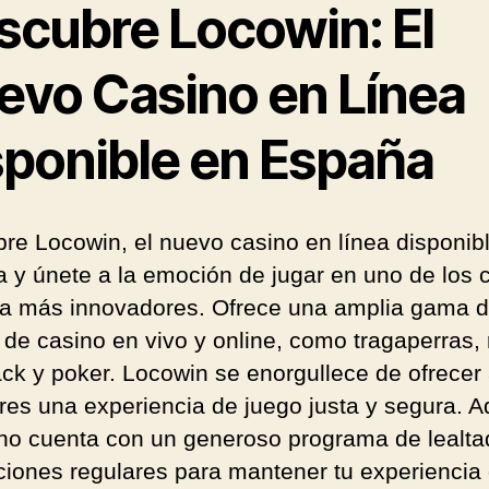
scubre Locowin: El
evo Casino en Línea
sponible en España
re Locowin, el nuevo casino en línea disponib
 y únete a la emoción de jugar en uno de los 
ea más innovadores. Ofrece una amplia gama 
 de casino en vivo y online, como tragaperras, 
ack y poker. Locowin se enorgullece de ofrecer
res una experiencia de juego justa y segura. 
ino cuenta con un generoso programa de lealta
iones regulares para mantener tu experiencia