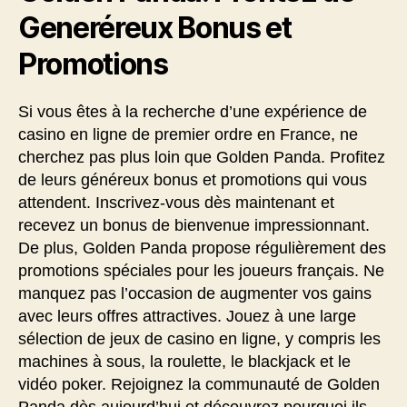
Generéreux Bonus et
Promotions
Si vous êtes à la recherche d’une expérience de
casino en ligne de premier ordre en France, ne
cherchez pas plus loin que Golden Panda. Profitez
de leurs généreux bonus et promotions qui vous
attendent. Inscrivez-vous dès maintenant et
recevez un bonus de bienvenue impressionnant.
De plus, Golden Panda propose régulièrement des
promotions spéciales pour les joueurs français. Ne
manquez pas l’occasion de augmenter vos gains
avec leurs offres attractives. Jouez à une large
sélection de jeux de casino en ligne, y compris les
machines à sous, la roulette, le blackjack et le
vidéo poker. Rejoignez la communauté de Golden
Panda dès aujourd’hui et découvrez pourquoi ils