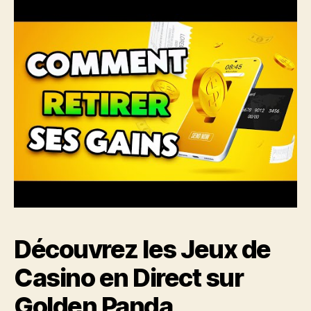
Découvrez les Jeux de
Casino en Direct sur
Golden Panda