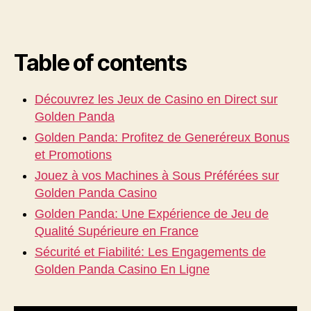
Table of contents
Découvrez les Jeux de Casino en Direct sur
Golden Panda
Golden Panda: Profitez de Generéreux Bonus
et Promotions
Jouez à vos Machines à Sous Préférées sur
Golden Panda Casino
Golden Panda: Une Expérience de Jeu de
Qualité Supérieure en France
Sécurité et Fiabilité: Les Engagements de
Golden Panda Casino En Ligne