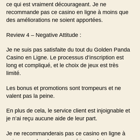
ce qui est vraiment décourageant. Je ne
recommande pas ce casino en ligne à moins que
des améliorations ne soient apportées.
Review 4 – Negative Attitude :
Je ne suis pas satisfaite du tout du Golden Panda
Casino en Ligne. Le processus d’inscription est
long et compliqué, et le choix de jeux est très
limité.
Les bonus et promotions sont trompeurs et ne
valent pas la peine.
En plus de cela, le service client est injoignable et
je n’ai reçu aucune aide de leur part.
Je ne recommanderais pas ce casino en ligne à