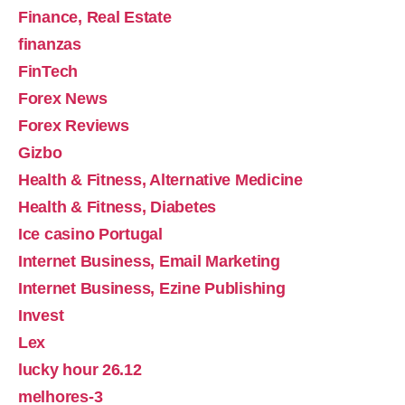
Finance, Real Estate
finanzas
FinTech
Forex News
Forex Reviews
Gizbo
Health & Fitness, Alternative Medicine
Health & Fitness, Diabetes
Ice casino Portugal
Internet Business, Email Marketing
Internet Business, Ezine Publishing
Invest
Lex
lucky hour 26.12
melhores-3