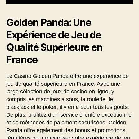
Golden Panda: Une
Expérience de Jeu de
Qualité Supérieure en
France
Le Casino Golden Panda offre une expérience de
jeu de qualité supérieure en France. Avec une
large sélection de jeux de casino en ligne, y
compris les machines à sous, la roulette, le
blackjack et le poker, il y en a pour tous les goûts.
De plus, profitez d’un service clientèle exceptionnel
et de méthodes de paiement sécurisées. Golden
Panda offre également des bonus et promotions
régulières pour maximiser votre expérience de jeu.