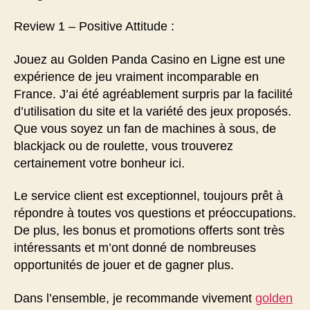
Review 1 – Positive Attitude :
Jouez au Golden Panda Casino en Ligne est une
expérience de jeu vraiment incomparable en
France. J’ai été agréablement surpris par la facilité
d’utilisation du site et la variété des jeux proposés.
Que vous soyez un fan de machines à sous, de
blackjack ou de roulette, vous trouverez
certainement votre bonheur ici.
Le service client est exceptionnel, toujours prêt à
répondre à toutes vos questions et préoccupations.
De plus, les bonus et promotions offerts sont très
intéressants et m’ont donné de nombreuses
opportunités de jouer et de gagner plus.
Dans l’ensemble, je recommande vivement
golden