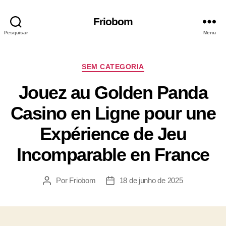
Friobom
Pesquisar
Menu
SEM CATEGORIA
Jouez au Golden Panda
Casino en Ligne pour une
Expérience de Jeu
Incomparable en France
Por
Friobom
18 de junho de 2025