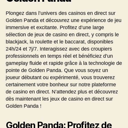
Plongez dans l’univers des casinos en direct sur
Golden Panda et découvrez une expérience de jeu
immersive et excitante. Profitez d’une large
sélection de jeux de casino en direct, y compris le
blackjack, la roulette et le baccarat, disponibles
24h/24 et 7j/7. Interagissez avec des croupiers
professionnels en temps réel et bénéficiez d’un
gameplay fluide et rapide grâce à la technologie de
pointe de Golden Panda. Que vous soyez un
joueur débutant ou expérimenté, vous trouverez
certainement votre bonheur sur notre plateforme
de casino en direct. N’attendez plus et découvrez
dès maintenant les jeux de casino en direct sur
Golden Panda !
Golden Panda: Profitez de