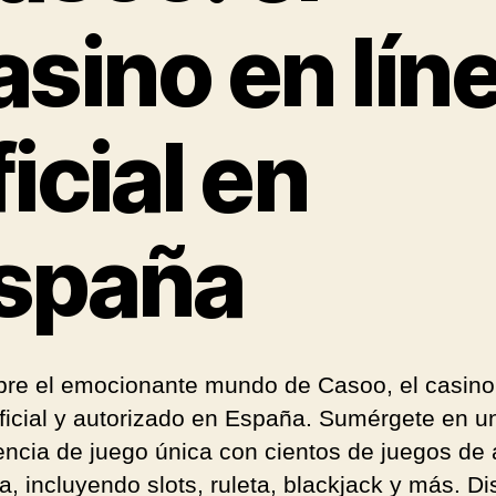
asino en lín
ficial en
spaña
re el emocionante mundo de Casoo, el casino
oficial y autorizado en España. Sumérgete en u
encia de juego única con cientos de juegos de 
a, incluyendo slots, ruleta, blackjack y más. Di