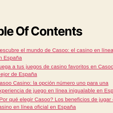
ble Of Contents
escubre el mundo de Casoo: el casino en línea 
n España
uega a tus juegos de casino favoritos en Casoo
ejor de España
asoo Casino: la opción número uno para una
xperiencia de juego en línea inigualable en Es
Por qué elegir Casoo? Los beneficios de jugar 
asino en línea oficial en España