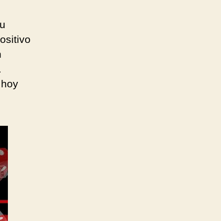
tu
ositivo
n
.
 hoy