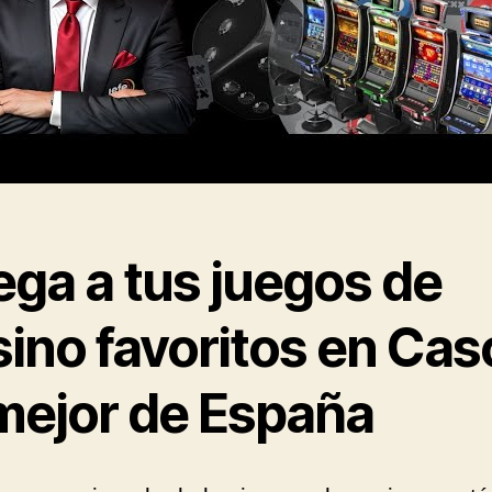
ega a tus juegos de
ino favoritos en Cas
 mejor de España