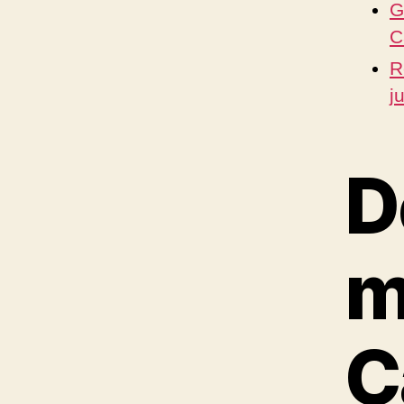
G
C
R
j
D
m
C