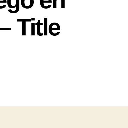
 Title