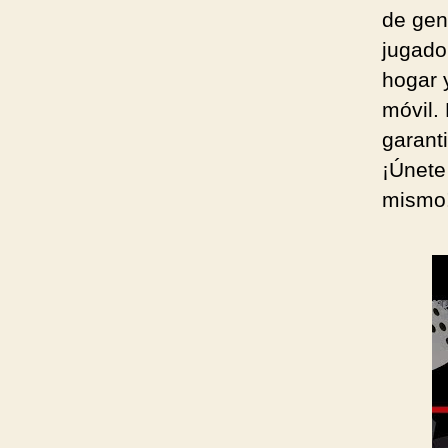
de gen
jugado
hogar 
móvil.
garant
¡Únete
mismo