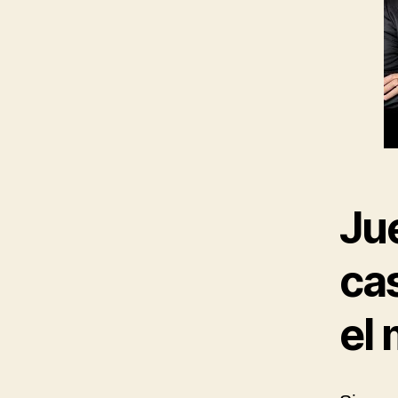
Ju
cas
el