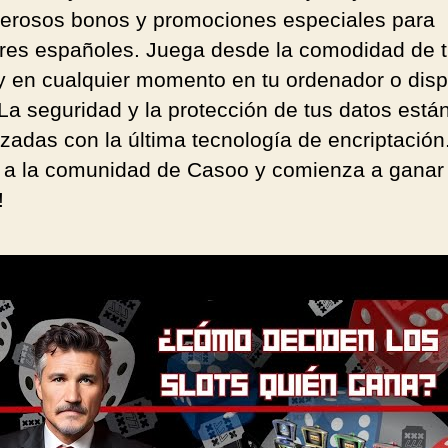
erosos bonos y promociones especiales para
res españoles. Juega desde la comodidad de 
y en cualquier momento en tu ordenador o disp
 La seguridad y la protección de tus datos está
izadas con la última tecnología de encriptación
 a la comunidad de Casoo y comienza a ganar
!