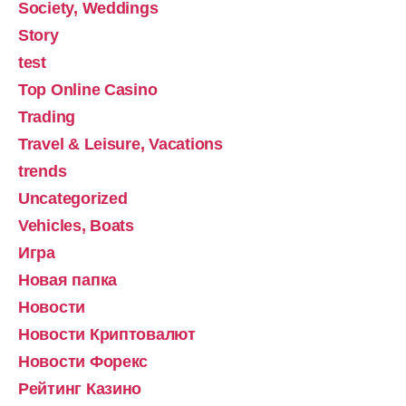
Society, Weddings
Story
test
Top Online Casino
Trading
Travel & Leisure, Vacations
trends
Uncategorized
Vehicles, Boats
Игра
Новая папка
Новости
Новости Криптовалют
Новости Форекс
Рейтинг Казино