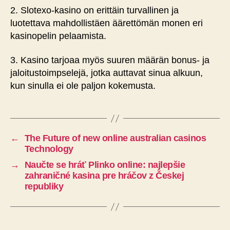
2. Slotexo-kasino on erittäin turvallinen ja
luotettava mahdollistäen äärettömän monen eri
kasinopelin pelaamista.
3. Kasino tarjoaa myös suuren määrän bonus- ja
jaloitustoimpselejä, jotka auttavat sinua alkuun,
kun sinulla ei ole paljon kokemusta.
←
The Future of new online australian casinos
Technology
→
Naučte se hráť Plinko online: najlepšie
zahraničné kasina pre hráčov z Českej
republiky