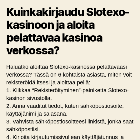
Kuinkakirjaudu Slotexo-
kasinoon ja aloita
pelattavaa kasinoa
verkossa?
Haluatko aloittaa Slotexo-kasinossa pelattavaasi
verkossa? Tässä on 6 kohtaista asiasta, miten voit
rekisteröidä itsesi ja aloittaa peliä:
1. Klikkaa “Rekisteröityminen”-painiketta Slotexo-
kasinon sivustolla.
2. Anna vaaditut tiedot, kuten sähköpostiosoite,
käyttäjänimi ja salasana.
3. Vahvista sähköpostiosoitteesi linkistä, jonka saat
sähköpostiisi.
4. Kirjoita kirjautumissivullean käyttäjätunnus ja