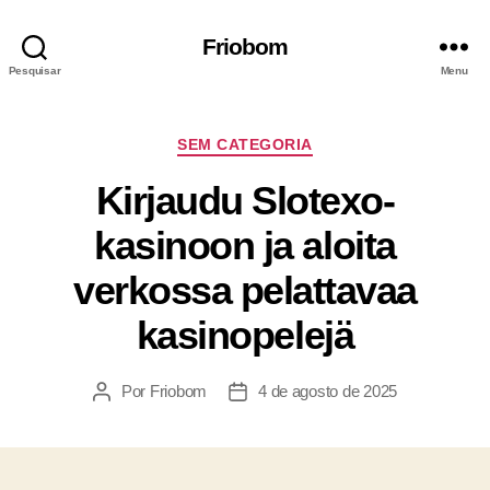
Friobom
Pesquisar
Menu
SEM CATEGORIA
Kirjaudu Slotexo-
kasinoon ja aloita
verkossa pelattavaa
kasinopelejä
Por
Friobom
4 de agosto de 2025