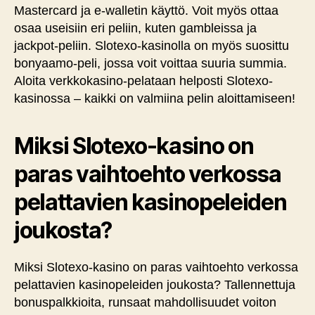
Mastercard ja e-walletin käyttö. Voit myös ottaa
osaa useisiin eri peliin, kuten gambleissa ja
jackpot-peliin. Slotexo-kasinolla on myös suosittu
bonyaamo-peli, jossa voit voittaa suuria summia.
Aloita verkkokasino-pelataan helposti Slotexo-
kasinossa – kaikki on valmiina pelin aloittamiseen!
Miksi Slotexo-kasino on
paras vaihtoehto verkossa
pelattavien kasinopeleiden
joukosta?
Miksi Slotexo-kasino on paras vaihtoehto verkossa
pelattavien kasinopeleiden joukosta? Tallennettuja
bonuspalkkioita, runsaat mahdollisuudet voiton