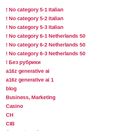
! No category 5-1 Italian
! No category 5-2 Italian
! No category 5-3 Italian
! No category 6-1 Netherlands 50
! No category 6-2 Netherlands 50
! No category 6-3 Netherlands 50
! Без рубрики
a16z generative ai
a16z generative ai 1
blog
Business, Marketing
Casino
CH
CIB