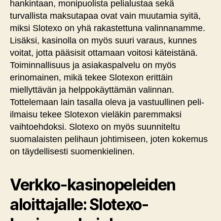
hankintaan, monipuolista pelialustaa sekä
turvallista maksutapaa ovat vain muutamia syitä,
miksi Slotexo on yhä rakastettuna valinnanamme.
Lisäksi, kasinolla on myös suuri varaus, kunnes
voitat, jotta pääsisit ottamaan voitosi käteistänä.
Toiminnallisuus ja asiakaspalvelu on myös
erinomainen, mikä tekee Slotexon erittäin
miellyttävän ja helppokäyttämän valinnan.
Tottelemaan lain tasalla oleva ja vastuullinen peli-
ilmaisu tekee Slotexon vieläkin paremmaksi
vaihtoehdoksi. Slotexo on myös suunniteltu
suomalaisten pelihaun johtimiseen, joten kokemus
on täydellisesti suomenkielinen.
Verkko-kasinopeleiden
aloittajalle: Slotexo-