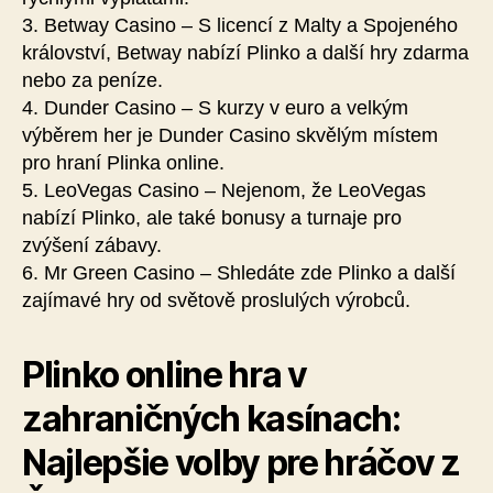
3. Betway Casino – S licencí z Malty a Spojeného
království, Betway nabízí Plinko a další hry zdarma
nebo za peníze.
4. Dunder Casino – S kurzy v euro a velkým
výběrem her je Dunder Casino skvělým místem
pro hraní Plinka online.
5. LeoVegas Casino – Nejenom, že LeoVegas
nabízí Plinko, ale také bonusy a turnaje pro
zvýšení zábavy.
6. Mr Green Casino – Shledáte zde Plinko a další
zajímavé hry od světově proslulých výrobců.
Plinko online hra v
zahraničných kasínach:
Najlepšie volby pre hráčov z