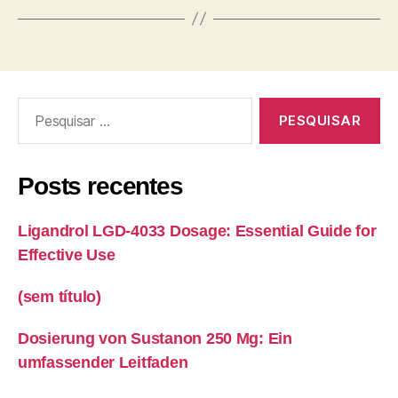
Posts recentes
Ligandrol LGD-4033 Dosage: Essential Guide for
Effective Use
(sem título)
Dosierung von Sustanon 250 Mg: Ein
umfassender Leitfaden