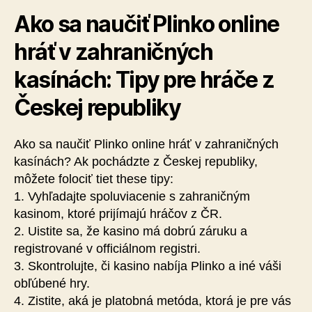
Ako sa naučiť Plinko online
hráť v zahraničných
kasínách: Tipy pre hráče z
Českej republiky
Ako sa naučiť Plinko online hráť v zahraničných
kasínách? Ak pochádzte z Českej republiky,
môžete folociť tiet these tipy:
1. Vyhľadajte spoluviacenie s zahraničným
kasinom, ktoré prijímajú hráčov z ČR.
2. Uistite sa, že kasino má dobrú záruku a
registrované v officiálnom registri.
3. Skontrolujte, či kasino nabíja Plinko a iné váši
obľúbené hry.
4. Zistite, aká je platobná metóda, ktorá je pre vás