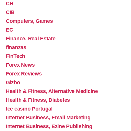
CH
CIB
Computers, Games
EC
Finance, Real Estate
finanzas
FinTech
Forex News
Forex Reviews
Gizbo
Health & Fitness, Alternative Medicine
Health & Fitness, Diabetes
Ice casino Portugal
Internet Business, Email Marketing
Internet Business, Ezine Publishing