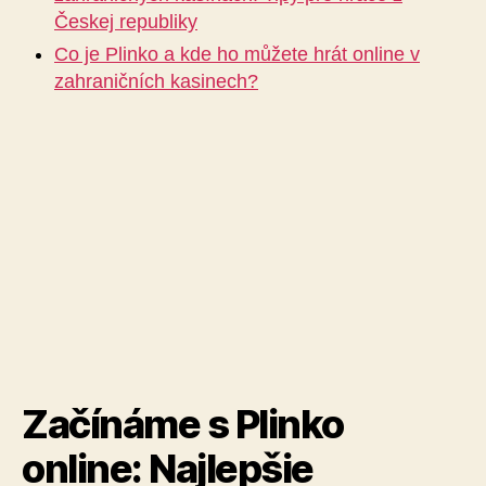
Českej republiky
Co je Plinko a kde ho můžete hrát online v
zahraničních kasinech?
Začínáme s Plinko
online: Najlepšie