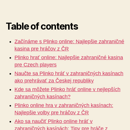
Table of contents
Začínáme s Plinko online: Najlepšie zahraničné
kasina pre hráčov z ČR
Plinko hrať online: Najlepšie zahraničné kasina
pre Czech players
Naučte sa Plinko hráť v zahraničných kasínach
ako prehrávať za Českej republiky
Kde sa môžete Plinko hráť online v nejlepších
zahraničných kasínach?
Plinko online hra v zahraničných kasínach:
Najlepšie volby pre hráčov z ČR
Ako sa naučiť Plinko online hráť v
zahraničných kasínách: Tipy pre hráče z