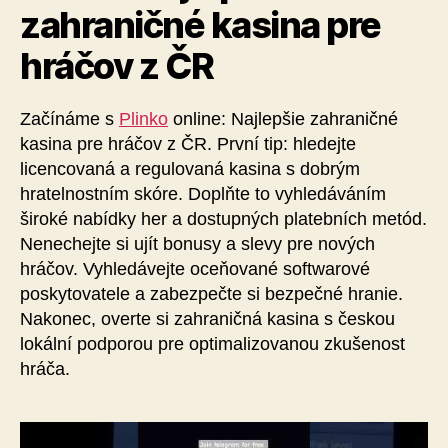
zahraničné kasina pre
hráčov z ČR
Začínáme s
Plinko
online: Najlepšie zahraničné
kasina pre hráčov z ČR. První tip: hledejte
licencovaná a regulovaná kasina s dobrým
hratelnostním skóre. Doplňte to vyhledáváním
široké nabídky her a dostupných platebních metód.
Nenechejte si ujít bonusy a slevy pre nových
hráčov. Vyhledávejte oceňované softwarové
poskytovatele a zabezpečte si bezpečné hranie.
Nakonec, overte si zahraničná kasina s českou
lokální podporou pre optimalizovanou zkušenost
hráča.