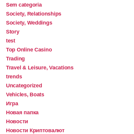
Sem categoria
Society, Relationships
Society, Weddings
Story
test
Top Online Casino
Trading
Travel & Leisure, Vacations
trends
Uncategorized
Vehicles, Boats
Игра
Новая папка
Новости
Новости Криптовалют